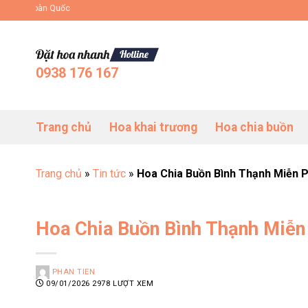
Bỏ
Đặt Hoa Tươi Online Uy Tín Toàn Quốc
qua
nội
dung
0938 176 167
Trang chủ
Hoa khai trương
Hoa chia buồn
Trang chủ
»
Tin tức
»
Hoa Chia Buồn Bình Thạnh Miễn 
Hoa Chia Buồn Bình Thạnh Miễ
PHAN TIEN
09/01/2026
2978 LƯỢT XEM