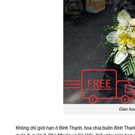
Giao ho
Không chỉ giới hạn ở Bình Thạnh,
hoa chia buồn Bình Thạ