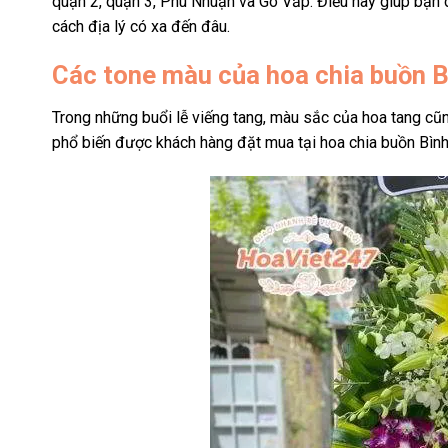
quận 2, quận 3, Phú Nhuận và Gò Vấp. Điều này giúp bạn 
cách địa lý có xa đến đâu.
Các tone màu của hoa chia buồn B
Trong những buổi lễ viếng tang, màu sắc của hoa tang cũ
phổ biến được khách hàng đặt mua tại
hoa chia buồn Bìn