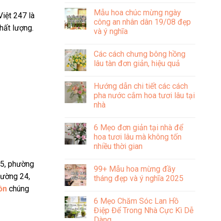
Không
có
Mẫu hoa chúc mừng ngày
bình
iệt 247 là
luận
công an nhân dân 19/08 đẹp
ở
hất lượng.
và ý nghĩa
Tìm
hiểu
Không
về
có
ý
Các cách chưng bông hồng
bình
nghĩa
luận
lâu tàn đơn giản, hiệu quả
bông
ở
hồng
Mẫu
Không
cài
hoa
có
áo
Hướng dẫn chi tiết các cách
chúc
bình
trong
mừng
luận
pha nước cắm hoa tươi lâu tại
văn
ngày
ở
hóa
nhà
công
Các
Việt
an
cách
Nam
Không
nhân
chưng
có
dân
bông
6 Mẹo đơn giản tại nhà để
bình
19/08
hồng
luận
hoa tươi lâu mà không tốn
đẹp
lâu
ở
và
tàn
nhiều thời gian
Hướng
ý
đơn
dẫn
nghĩa
giản,
Không
chi
 5, phường
hiệu
có
tiết
99+ Mẫu hoa mừng đầy
quả
bình
các
hường 24,
luận
tháng đẹp và ý nghĩa 2025
cách
ở
pha
ồn
chúng
6
Không
nước
Mẹo
có
cắm
6 Mẹo Chăm Sóc Lan Hồ
đơn
bình
hoa
giản
luận
Điệp Để Trong Nhà Cực Kì Dễ
tươi
tại
ở
lâu
Dàng
nhà
99+