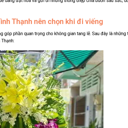
dễ dàng đặt hoa và gửi đi những thông điệp chia buồn sâu sắc, 
ình Thạnh nên chọn khi đi viếng
ng góp phần quan trọng cho không gian tang lễ. Sau đây là những
h Thạnh
: