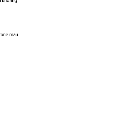
dù khoảng
 tone màu