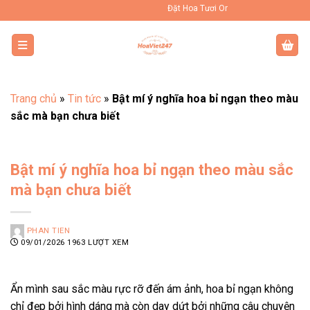
Bỏ
Đặt Hoa Tươi Online Uy Tín Toàn Quốc
qua
nội
dung
Trang chủ
»
Tin tức
»
Bật mí ý nghĩa hoa bỉ ngạn theo màu
sắc mà bạn chưa biết
Bật mí ý nghĩa hoa bỉ ngạn theo màu sắc
mà bạn chưa biết
PHAN TIEN
09/01/2026
1963 LƯỢT XEM
Ẩn mình sau sắc màu rực rỡ đến ám ảnh, hoa bỉ ngạn không
chỉ đẹp bởi hình dáng mà còn day dứt bởi những câu chuyện