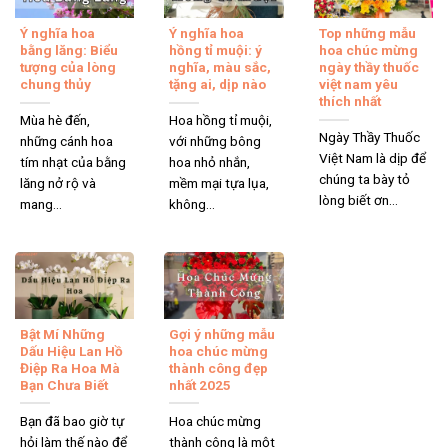
Ý nghĩa hoa
Ý nghĩa hoa
Top những mẫu
bằng lăng: Biểu
hồng tỉ muội: ý
hoa chúc mừng
tượng của lòng
nghĩa, màu sắc,
ngày thầy thuốc
chung thủy
tặng ai, dịp nào
việt nam yêu
thích nhất
Mùa hè đến,
Hoa hồng tỉ muội,
Ngày Thầy Thuốc
những cánh hoa
với những bông
Việt Nam là dịp để
tím nhạt của bằng
hoa nhỏ nhắn,
chúng ta bày tỏ
lăng nở rộ và
mềm mại tựa lụa,
lòng biết ơn...
mang...
không...
Bật Mí Những
Gợi ý những mẫu
Dấu Hiệu Lan Hồ
hoa chúc mừng
Điệp Ra Hoa Mà
thành công đẹp
Bạn Chưa Biết
nhất 2025
Bạn đã bao giờ tự
Hoa chúc mừng
hỏi làm thế nào để
thành công là một