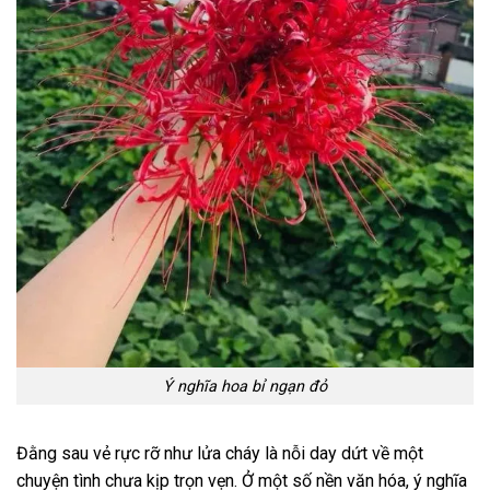
Ý nghĩa hoa bỉ ngạn đỏ
Đằng sau vẻ rực rỡ như lửa cháy là nỗi day dứt về một
chuyện tình chưa kịp trọn vẹn. Ở một số nền văn hóa, ý nghĩa