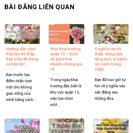
BÀI ĐĂNG LIÊN QUAN
Hướng dẫn cắm
Hoa khai trương
Ý nghĩa lan hồ
hoa lan hồ điệp
quận 12 – Dịch
điệp: dùng làm
đẹp siêu dễ dàng
vụ giao hoa
tặng quà, ý nghĩa
và tiện lợi!
nhanh chóng giá
số cành trong
rẻ
chậu
Bạn muốn tạo
Trong ngày khai
Bạn đã bao giờ tự
điểm nhấn tươi
trương đặc biệt là
hỏi về ý nghĩa sâu
mới cho không
khu vực quận 12,
sắc đằng sau
gian sống của
việc lựa chọn
những đóa...
mình bằng cách...
một...