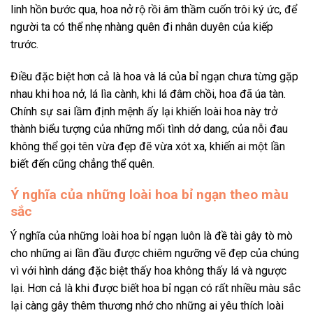
linh hồn bước qua, hoa nở rộ rồi âm thầm cuốn trôi ký ức, để
người ta có thể nhẹ nhàng quên đi nhân duyên của kiếp
trước.
Điều đặc biệt hơn cả là hoa và lá của bỉ ngạn chưa từng gặp
nhau khi hoa nở, lá lìa cành, khi lá đâm chồi, hoa đã úa tàn.
Chính sự sai lầm định mệnh ấy lại khiến loài hoa này trở
thành biểu tượng của những mối tình dở dang, của nỗi đau
không thể gọi tên vừa đẹp đẽ vừa xót xa, khiến ai một lần
biết đến cũng chẳng thể quên.
Ý nghĩa của những loài hoa bỉ ngạn theo màu
sắc
Ý nghĩa của những loài hoa bỉ ngạn luôn là đề tài gây tò mò
cho những ai lần đầu được chiêm ngưỡng vẽ đẹp của chúng
vì với hình dáng đặc biệt thấy hoa không thấy lá và ngược
lại. Hơn cả là khi được biết hoa bỉ ngạn có rất nhiều màu sắc
lại càng gây thêm thương nhớ cho những ai yêu thích loài