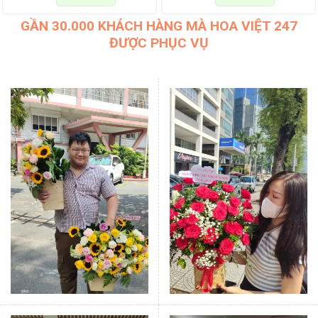
GẦN 30.000 KHÁCH HÀNG MÀ HOA VIỆT 247
ĐƯỢC PHỤC VỤ