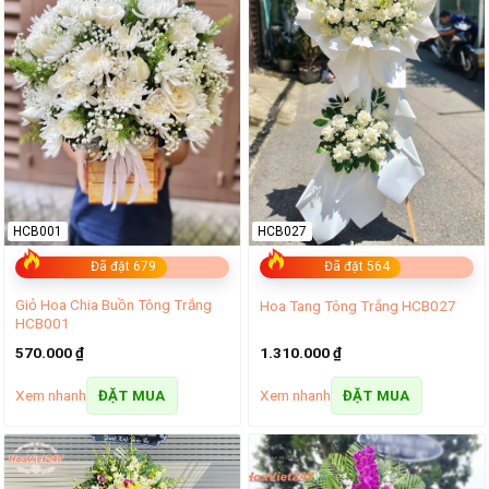
HCB001
HCB027
Đã đặt 679
Đã đặt 564
Giỏ Hoa Chia Buồn Tông Trắng
Hoa Tang Tông Trắng HCB027
HCB001
570.000
₫
1.310.000
₫
Xem nhanh
Xem nhanh
ĐẶT MUA
ĐẶT MUA