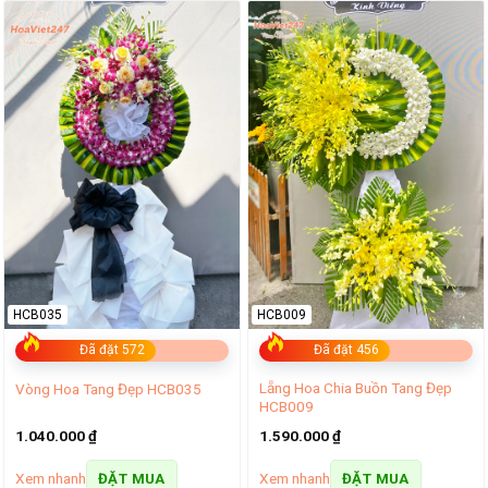
HCB035
HCB009
Đã đặt 572
Đã đặt 456
Lẵng Hoa Chia Buồn Tang Đẹp
Vòng Hoa Tang Đẹp HCB035
HCB009
1.040.000
₫
1.590.000
₫
Xem nhanh
Xem nhanh
ĐẶT MUA
ĐẶT MUA