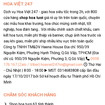
HOA VIỆT 247
Dịch vụ Hoa Việt 247 - giao hoa siêu tốc trong 2h, với 800
cửa hàng
shop hoa tươi
giá rẻ uy tín trên toàn quốc, chuyên
các mẫu hoa khai trương, hoa chúc mừng sinh nhật, tốt
nghiệp, hoa đám tang... Với nhiều chính sách chiết khấu, cam
kết hoa tươi, miễn phí thiệp và banner, chụp ảnh hoa trước và
sau khi giao, miễn phí ship nhiều khu vực trên toàn quốc
Công ty TNHH TM&DV Haena House Địa chỉ: 950/39
Nguyễn Kiệm, Phường Hạnh Thông, Q.Gò Vấp, TPHCM (Địa
chỉ cũ: 950/39 Nguyễn Kiệm, Phường 3, Q.Gò Vấp)
0938
176 167 (Zalo / Viber)
hoaviet247vn@gmail.com
Thứ Hai
- Chủ Nhật | 8:00 - 18:00 ▶️ MST: 0314683808 cấp lần đầu
ngày 17/10/2017 bởi Sở kế hoạch đầu tư Thành phố Hồ Chí
Minh
CHĂM SÓC KHÁCH HÀNG
Shop hoa tươi 63 tỉnh thành