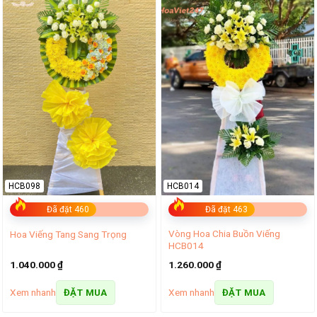
HCB098
HCB014
Đã đặt 460
Đã đặt 463
Vòng Hoa Chia Buồn Viếng
Hoa Viếng Tang Sang Trọng
HCB014
1.040.000
₫
1.260.000
₫
Xem nhanh
Xem nhanh
ĐẶT MUA
ĐẶT MUA