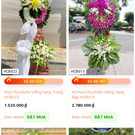
HCB022
HCB013
Đã đặt 626
Đã đặt 487
Hoa Chia Buồn Viếng Sang Trọng
Kệ Hoa Chia Buồn Viếng Tang
HCB022
Đẹp HCB013
1.520.000
₫
2.780.000
₫
Xem nhanh
Xem nhanh
ĐẶT MUA
ĐẶT MUA