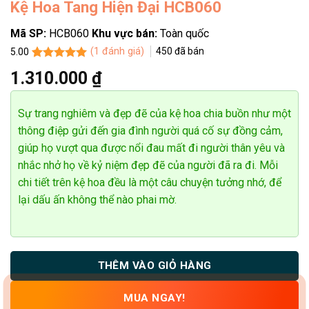
Kệ Hoa Tang Hiện Đại HCB060
Mã SP:
HCB060
Khu vực bán:
Toàn quốc
(
1
đánh giá)
450
đã bán
5.00
5.00
1
trên 5
1.310.000
₫
dựa trên
đánh giá
Sự trang nghiêm và đẹp đẽ của kệ hoa chia buồn như một
thông điệp gửi đến gia đình người quá cố sự đồng cảm,
giúp họ vượt qua được nổi đau mất đi người thân yêu và
nhắc nhở họ về kỷ niệm đẹp đẽ của người đã ra đi. Mỗi
chi tiết trên kệ hoa đều là một câu chuyện tưởng nhớ, để
lại dấu ấn không thể nào phai mờ.
THÊM VÀO GIỎ HÀNG
MUA NGAY!