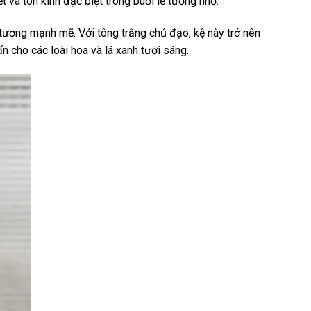
 và tôn kính đặc biệt trong buổi lễ tưởng nhớ.
 tượng mạnh mẽ. Với tông trắng chủ đạo, kệ này trở nên
ấn cho các loài hoa và lá xanh tươi sáng.