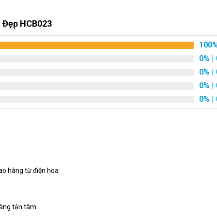
đáo và đẹp mắt. Kệ gỗ là nền tảng của tất cả các loài hoa, thể hiệ
g Đẹp HCB023
tôn kính. Nó giữ chặt các loài hoa lại và tạo nên một bức tranh h
100
 tạo nên một thông điệp chung của tôn kính, tình cảm và tri ân đố
0%
| 
nh thân, tình yêu, và hy vọng trong buổi đám tang.
0%
| 
0%
| 
0%
| 
ao hàng từ điện hoa
hàng tận tâm