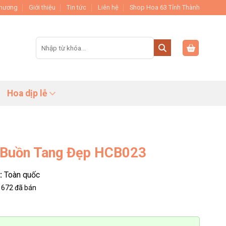
Thương
Giới thiệu
Tin tức
Liên hệ
Shop Hoa 63 Tỉnh Thành
Tìm
kiếm:
Hoa dịp lễ
 Buồn Tang Đẹp HCB023
:
Toàn quốc
672
đã bán