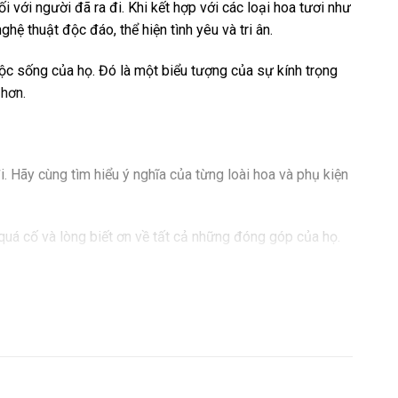
 với người đã ra đi. Khi kết hợp với các loại hoa tươi như
ệ thuật độc đáo, thể hiện tình yêu và tri ân.
uộc sống của họ. Đó là một biểu tượng của sự kính trọng
 hơn.
i. Hãy cùng tìm hiểu ý nghĩa của từng loài hoa và phụ kiện
i quá cố và lòng biết ơn về tất cả những đóng góp của họ.
ã ra đi, và là một cách tuyệt vời để thể hiện sự tôn trọng
ười quá cố. Loài hoa này nói lên sự đau buồn và tình cảm
. Chúng nhắc nhở về sự mong chờ cuộc sống mới sau cái