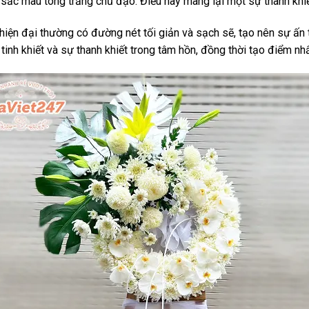
à sắc màu tông trắng chủ đạo. Điều này mang lại một sự thanh khiết
hiện đại thường có đường nét tối giản và sạch sẽ, tạo nên sự ấn
ự tinh khiết và sự thanh khiết trong tâm hồn, đồng thời tạo điểm nh