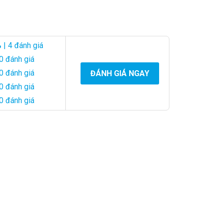
n sự ổn định và vẻ đẹp trong buổi lễ tưởng nhớ.
oa đẹp mắt và tôn kính.
%
| 4 đánh giá
i với người đã ra đi. Chúng thể hiện sự kính trọng và lòng
0 đánh giá
0 đánh giá
ĐÁNH GIÁ NGAY
0 đánh giá
0 đánh giá