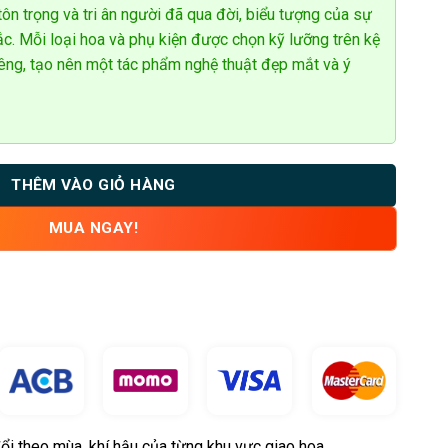
tôn trọng và tri ân người đã qua đời, biểu tượng của sự
ắc. Mỗi loại hoa và phụ kiện được chọn kỹ lưỡng trên kệ
êng, tạo nên một tác phẩm nghệ thuật đẹp mắt và ý
THÊM VÀO GIỎ HÀNG
MUA NGAY!
ổi theo mùa, khí hậu của từng khu vực giao hoa