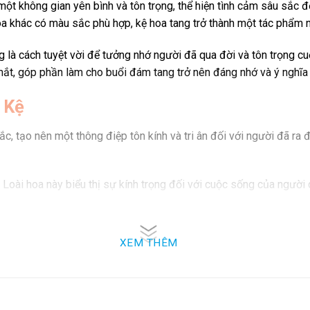
ột không gian yên bình và tôn trọng, thể hiện tình cảm sâu sắc đối
oa khác có màu sắc phù hợp, kệ hoa tang trở thành một tác phẩm ngh
ng là cách tuyệt vời để tưởng nhớ người đã qua đời và tôn trọng c
mắt, góp phần làm cho buổi đám tang trở nên đáng nhớ và ý nghĩa
 Kệ
ắc, tạo nên một thông điệp tôn kính và tri ân đối với người đã ra đ
g. Loài hoa này biểu thị sự kính trọng đối với cuộc sống của ngườ
rọng. Chúng thể hiện tình cảm sâu lắng và tôn kính đối với người đ
XEM THÊM
a và sang trọng, biểu thị tình yêu và sự tri ân sâu sắc đối với ng
 yếu đuối, mong manh, tượng trưng cho sự tổn thương và mất mát