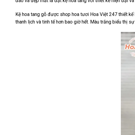
đáo và đẹp mắt là đặt kệ hoa tang với thiết kế hiện đại v
Kệ hoa tang gỗ được shop hoa tươi Hoa Việt 247 thiết kế 
thanh lịch và tinh tế hơn bao giờ hết. Màu trắng biểu thị s