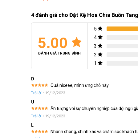
Kệ Gỗ: Kệ gỗ thiết kế hiện đại tượng trưng cho sự độc 
4 đánh giá cho
Đặt Kệ Hoa Chia Buồn Tan
Nơ Trắng: Nơ trắng là biểu tượng của sự trang trọng và 
5
Tổng cộng, những loài hoa và phụ kiện này trên kệ hoa tang
5.00
4
biết ơn đối với cuộc sống của họ và mang thông điệp về tì
3
ĐÁNH GIÁ TRUNG BÌNH
2
1
D
Quá niceee, mình ưng chỗ này
Được xếp
Trả lời
•
19/12/2023
hạng
5
5
sao
U
Ấn tượng với sự chuyên nghiệp của đội ngũ gi
Được xếp
Trả lời
•
19/12/2023
hạng
5
5
sao
L
Nhanh chóng, chính xác và chăm sóc khách 
Được xếp