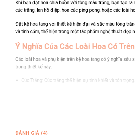
Khi bạn đặt hoa chia buồn với tông màu trắng, bạn tạo ra m
cúc trắng, lan hồ điệp, hoa cúc ping pong, hoặc các loài h
Đặt kệ hoa tang với thiết kế hiện đại và sắc màu tông trắ
và tình cảm, thể hiện trong một tác phẩm nghệ thuật đẹp 
Ý Nghĩa Của Các Loài Hoa Có Trên
Các loài hoa và phụ kiện trên kệ hoa tang có ý nghĩa sâu s
trong thiết kế này:
Cúc Trắng: Cúc trắng thể hiện sự tinh khiết và tôn trọn
Hồng Trắng: Hồng trắng biểu tượng cho tình yêu và tôn t
và lòng biết ơn.
Lan Hồ Điệp Trắng: Lan hồ điệp trắng, với vẻ đẹp kiêu s
sâu lắng.
Cúc Ping Pong Trắng: Cúc ping pong trắng là loài hoa
ĐÁNH GIÁ (4)
chết và ý nghĩa của sự hy vọng.