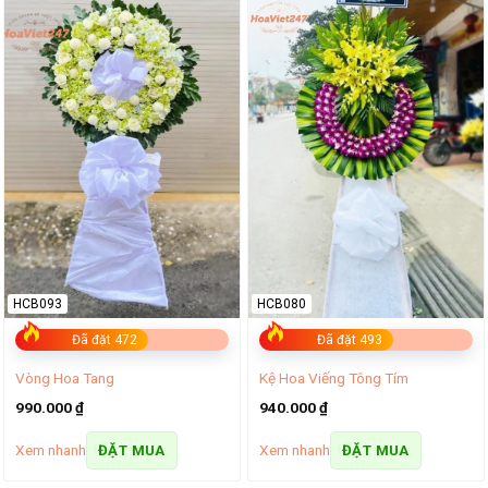
HCB093
HCB080
Đã đặt 472
Đã đặt 493
Vòng Hoa Tang
Kệ Hoa Viếng Tông Tím
990.000
₫
940.000
₫
Xem nhanh
Xem nhanh
ĐẶT MUA
ĐẶT MUA