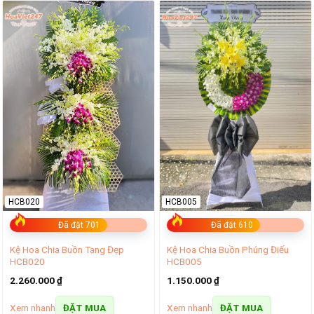
HCB020
HCB005
Đã đặt 701
Đã đặt 610
Kệ Hoa Chia Buồn Tang Đẹp
Kệ Hoa Chia Buồn Phúng Điếu
HCB020
HCB005
2.260.000
₫
1.150.000
₫
Xem nhanh
Xem nhanh
ĐẶT MUA
ĐẶT MUA