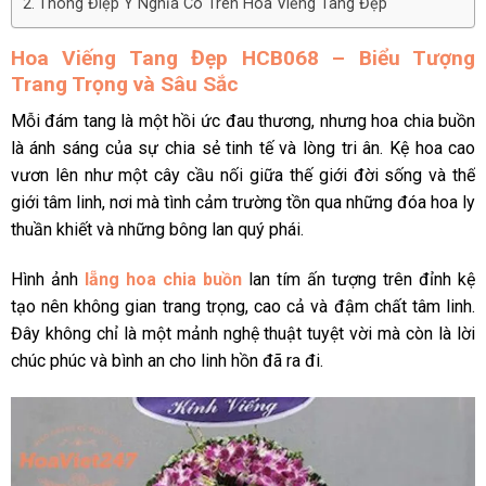
Thông Điệp Ý Nghĩa Có Trên Hoa Viếng Tang Đẹp
Hoa Viếng Tang Đẹp HCB068 – Biểu Tượng
Trang Trọng và Sâu Sắc
Mỗi đám tang là một hồi ức đau thương, nhưng hoa chia buồn
là ánh sáng của sự chia sẻ tinh tế và lòng tri ân. Kệ hoa cao
vươn lên như một cây cầu nối giữa thế giới đời sống và thế
giới tâm linh, nơi mà tình cảm trường tồn qua những đóa hoa ly
thuần khiết và những bông lan quý phái.
Hình ảnh
lẵng hoa chia buồn
lan tím ấn tượng trên đỉnh kệ
tạo nên không gian trang trọng, cao cả và đậm chất tâm linh.
Đây không chỉ là một mảnh nghệ thuật tuyệt vời mà còn là lời
chúc phúc và bình an cho linh hồn đã ra đi.