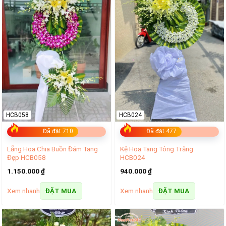
HCB058
HCB024
Đã đặt 710
Đã đặt 477
Lẵng Hoa Chia Buồn Đám Tang
Kệ Hoa Tang Tông Trắng
Đẹp HCB058
HCB024
1.150.000
₫
940.000
₫
Xem nhanh
Xem nhanh
ĐẶT MUA
ĐẶT MUA