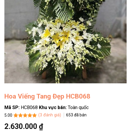
Hoa Viếng Tang Đẹp HCB068
Mã SP:
HCB068
Khu vực bán:
Toàn quốc
(
3
đánh giá)
653
đã bán
5.00
5.00
3
trên 5
2.630.000
₫
dựa trên