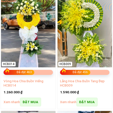
HCB014
HCB009
Đã đặt 463
Đã đặt 456
Vòng Hoa Chia Buồn Viếng
Lẵng Hoa Chia Buồn Tang Đẹp
HCB014
HCB009
1.260.000
₫
1.590.000
₫
Xem nhanh
Xem nhanh
ĐẶT MUA
ĐẶT MUA