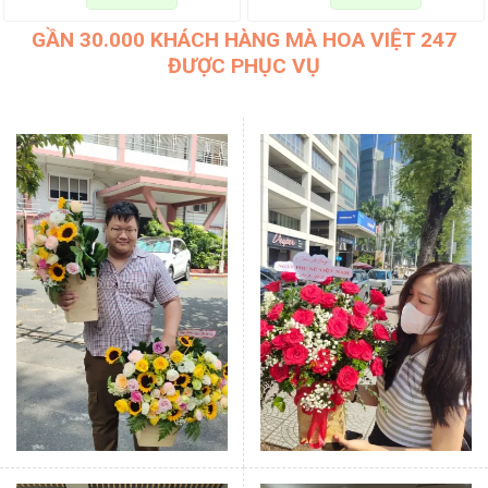
GẦN 30.000 KHÁCH HÀNG MÀ HOA VIỆT 247
ĐƯỢC PHỤC VỤ