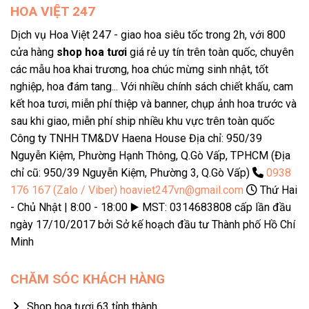
HOA VIỆT 247
Dịch vụ Hoa Việt 247 - giao hoa siêu tốc trong 2h, với 800
cửa hàng
shop hoa tươi
giá rẻ uy tín trên toàn quốc, chuyên
các mẫu hoa khai trương, hoa chúc mừng sinh nhật, tốt
nghiệp, hoa đám tang... Với nhiều chính sách chiết khấu, cam
kết hoa tươi, miễn phí thiệp và banner, chụp ảnh hoa trước và
sau khi giao, miễn phí ship nhiều khu vực trên toàn quốc
Công ty TNHH TM&DV Haena House Địa chỉ: 950/39
Nguyễn Kiệm, Phường Hạnh Thông, Q.Gò Vấp, TPHCM (Địa
chỉ cũ: 950/39 Nguyễn Kiệm, Phường 3, Q.Gò Vấp)
0938
176 167 (Zalo / Viber)
hoaviet247vn@gmail.com
Thứ Hai
- Chủ Nhật | 8:00 - 18:00 ▶️ MST: 0314683808 cấp lần đầu
ngày 17/10/2017 bởi Sở kế hoạch đầu tư Thành phố Hồ Chí
Minh
CHĂM SÓC KHÁCH HÀNG
Shop hoa tươi 63 tỉnh thành