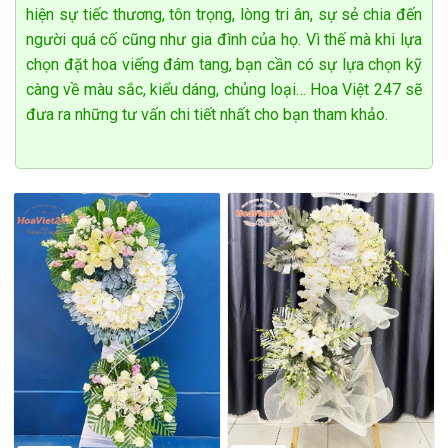
hiện sự tiếc thương, tôn trọng, lòng tri ân, sự sẻ chia đến
người quá cố cũng như gia đình của họ. Vì thế mà khi lựa
chọn đặt hoa viếng đám tang, bạn cần có sự lựa chọn kỹ
càng về màu sắc, kiểu dáng, chủng loại… Hoa Việt 247 sẽ
đưa ra những tư vấn chi tiết nhất cho bạn tham khảo.
Shop hoa tươi Mê Linh – Dịch vụ chuyên nghiệp, uy tín
Cửa hàng hoa tươi Mê Linh Hà Nội của thương hiệu hoa đẹp
chúng tôi cung cấp đến toàn thể quý khách hàng dịch vụ đặt
hoa tươi trực tuyến tại Mê Linh Hà Nội. Dù bạn ở đâu bạn