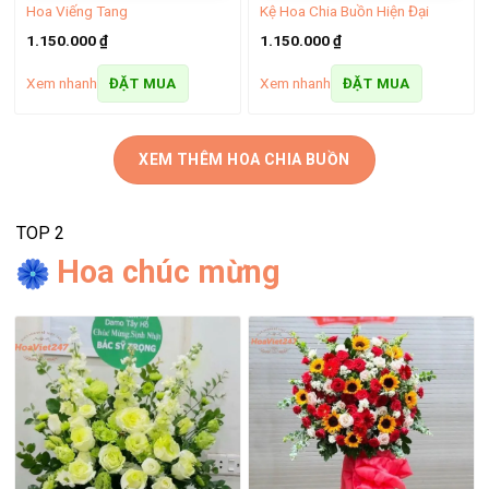
Shop hoa tươi Vĩnh Phúc – Giao hoa tận nơi trong 2h
Hoa Viếng Tang
Kệ Hoa Chia Buồn Hiện Đại
1.150.000
₫
1.150.000
₫
Shop hoa tươi Đan Phượng – Dịch vụ đặt hoa uy tín
Xem nhanh
Xem nhanh
ĐẶT MUA
ĐẶT MUA
XEM THÊM HOA CHIA BUỒN
TOP 2
Hoa chúc mừng
Bó hoa hướng dương tặng nam