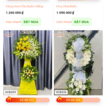
Hoa Chia Buồn
Vòng Hoa Chia Buồn Viếng
1.090.000
₫
1.260.000
₫
Xem nhanh
Xem nhanh
ĐẶT MUA
ĐẶT MUA
Bó hoa hồng tặng nữ
Hoa dành cho nam giới
Nếu bạn nghĩ là chỉ có nữ giới mới thích hoa tươi thì chắc
chắn bạn đang sai lầm, bởi vì nam giới cũng rất thích hoa
tươi, các loại hoa thích hợp để tặng cho nam giới bao gồm
hoa thiên điểu, hoa hướng dương, hoa cát tường, hoa đồng
tiền…Đây là những loại hoa đại diện cho sự may mắn, ý chí
vươn lên và sự mạnh mẽ sẵn sàng vượt qua khó khăn để gặt
hái thành công, rất thích hợp tặng cho các bạn nam.
HCB059
HCB026
– Xem thêm:
Đã đặt 652
Đã đặt 426