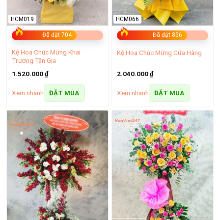
HCM019
HCM066
Đã đặt 704
Đã đặt 856
Kệ Hoa Chúc Mừng Khai
Kệ Hoa Chúc Mừng Cửa Hàng
Trương Tân Gia
1.520.000
₫
2.040.000
₫
Xem nhanh
Xem nhanh
ĐẶT MUA
ĐẶT MUA