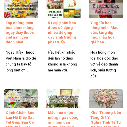
Top những mẫu
5 Loại phân bón
Ý nghĩa hoa
hoa chúc mừng
được sử dụng
hồng môn: Màu
ngày thầy thuốc
nhiều để giúp
sắc, tặng dịp
việt nam yêu
cây sinh trưởng
nào, mẫu hoa,
thích nhất
phát triển
giá bán
Ngày Thầy Thuốc
Hầu hết khi nhắc
Hoa hồng môn
Việt Nam là dịp để
đến lan hồ điệp
loài hoa độc đáo
chúng ta bày tỏ
không ai là không
với vẻ đẹp thanh
lòng biết ơn...
mê mẩn với...
lịch, biểu tượng
của...
Cách Chăm Sóc
Mẫu hoa chúc
Khai Trương Nên
Lan Hồ Điệp Sau
mừng ngày công
Tặng Gì? Ý
Tết Giúp Bạn Có
an nhân dân
Nghĩa Tinh Tế Từ