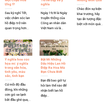
Một Chậu Hoa
19/08 đẹp và ý
Những Món Quà
Ưng Ý!
nghĩa
Chào đón sự kiện
Sau kỳ nghỉ Tết,
Ngày 19/8 là Ngày
khai trương, hãy
việc chăm sóc lan
truyền thống của
tạo ấn tượng đặc
hồ điệp trở nên
Công an nhân dân
biệt với món quà...
quan trọng hơn...
Việt Nam và là...
Ý nghĩa hoa cúc
Bật Mí Những
họa mi: ý nghĩa
Dấu Hiệu Lan Hồ
trong văn hóa,
Điệp Ra Hoa Mà
tình yêu, màu
Bạn Chưa Biết
sắc, tình bạn
Bạn đã bao giờ tự
Cứ mỗi độ đầu
hỏi làm thế nào để
đông, khi những
nhận biết lan hồ
cơn gió se lạnh
điệp...
bắt đầu ghé qua,...