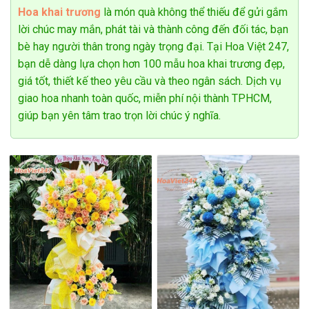
Hoa khai trương
là món quà không thể thiếu để gửi gắm
Tiệm hoa tươi Mê Linh luôn có giá cả phải chăng
lời chúc may mắn, phát tài và thành công đến đối tác, bạn
bè hay người thân trong ngày trọng đại. Tại Hoa Việt 247,
Đặc biệt, khác với các hình thức kinh doanh thủ công mỹ
bạn dễ dàng lựa chọn hơn 100 mẫu hoa khai trương đẹp,
nghệ khác yêu cầu khách hàng phải đến tận cửa hàng để
giá tốt, thiết kế theo yêu cầu và theo ngân sách. Dịch vụ
mua bán sản phẩm, kinh doanh hoa tươi trực tuyến của dịch
giao hoa nhanh toàn quốc, miễn phí nội thành TPHCM,
vụ giao hoa Mê Linh còn kết hợp với dịch vụ giao hàng tận
giúp bạn yên tâm trao trọn lời chúc ý nghĩa.
nơi. Giúp khách hàng có thể tiết kiệm tối đa thời gian và công
sức. Điều này không chỉ đảm bảo về lợi ích cho khách hàng
mà còn giúp sản phẩm hoa tươi tránh được những rủi ro
không mong muốn trong quá trình vận chuyển. Nhờ quy trình
giao hàng tận nơi cực kỳ chuyên nghiệp, nhanh chóng và
đảm bảo, khách hàng mua hoa tươi tại Mê Linh có thể thoải
mái mua sắm mà không cần lo lắng về chất lượng sản phẩm.
Hi vọng bạn sẽ chọn được loại hoa tươi ưng ý khi sử dụng
dịch vụ này. Shop hoa tươi tại Mê Linh CAM KẾT sản phẩm
làm theo mẫu đã chọn. Chúng tôi cung cấp hoa với giá cả