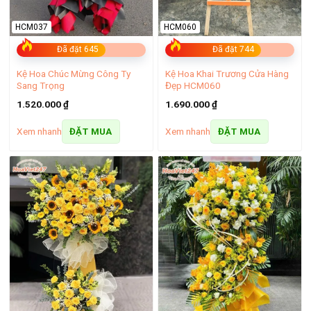
HCM037
HCM060
Đã đặt 645
Đã đặt 744
Kệ Hoa Chúc Mừng Công Ty
Kệ Hoa Khai Trương Cửa Hàng
Sang Trọng
Đẹp HCM060
1.520.000
₫
1.690.000
₫
Xem nhanh
Xem nhanh
ĐẶT MUA
ĐẶT MUA