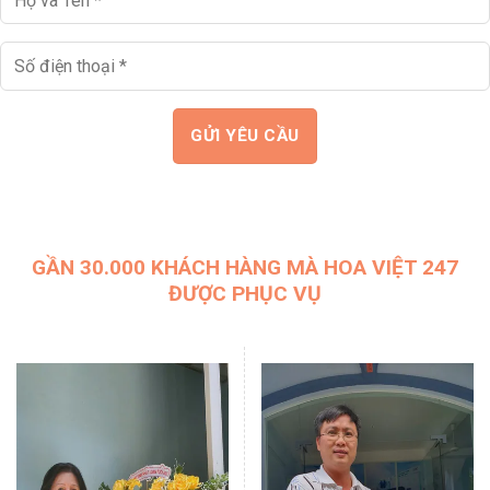
GẦN 30.000 KHÁCH HÀNG MÀ HOA VIỆT 247
ĐƯỢC PHỤC VỤ