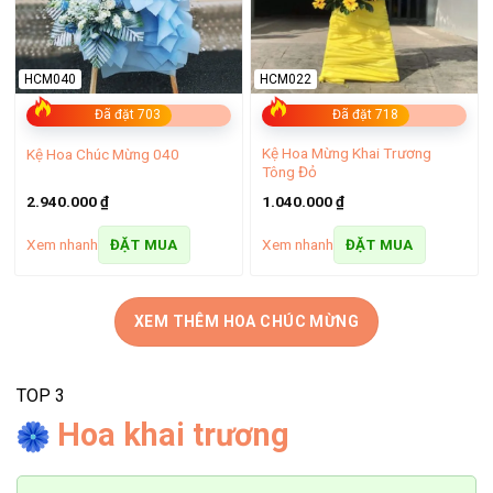
giới thiệu trên gian hàng của shop đều được niêm yết cụ thể.
Không chỉ vậy, đây còn là cách giúp khách hàng đến địa chỉ
này dễ dàng quan sát, so sánh và lên kế hoạch chi tiêu phù
HCM040
HCM022
hợp. Đặc biệt, nếu khách hàng đặt hoa với số lượng lớn thì
Đã đặt 703
Đã đặt 718
mức giá sẽ hấp dẫn đáng kể.
Kệ Hoa Mừng Khai Trương
Kệ Hoa Chúc Mừng 040
Tông Đỏ
2.940.000
₫
1.040.000
₫
Xem nhanh
Xem nhanh
ĐẶT MUA
ĐẶT MUA
XEM THÊM HOA CHÚC MỪNG
TOP 3
Hoa khai trương