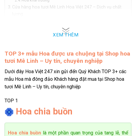
Hoa khai trương
Cửa hàng hoa tươi Mê Linh Hoa Việt 247 – Dịch vụ chất
lượng
Dịch vụ tốt nhất
Đảm bảo hoa luôn tươi mới
Ưu đãi hấp dẫn
XEM THÊM
Tiệm hoa tươi Mê Linh Hoa Việt 247 luôn có giá cả phải
chăng
TOP 3+
mẫu Hoa được ưa chuộng tại Shop hoa
tươi Mê Linh – Uy tín, chuyên nghiệp
Shop hoa tươi Mê Linh Hoa Việt 247 – Dịch vụ
chuyên nghiệp, uy tín
Dưới đây Hoa Việt 247 xin gửi đến Quý Khách TOP 3+ các
mẫu Hoa mà đông đảo Khách hàng đặt mua tại Shop hoa
Tiệm hoa tươi Mê Linh Hà Nội luôn được nhiều người biết
tươi Mê Linh – Uy tín, chuyên nghiệp
đến và sử dụng bởi dịch vụ ở shop cực kỳ uy tín và chất
lượng, hoa tươi đạt tiêu chuẩn tươi mới nhất. Nếu bạn là
TOP 1
người yêu thích hoa tươi và muốn bất ngờ dành tặng những
Hoa chia buồn
lẵng hoa tươi tắn nhất đến người thân yêu thì dịch vụ giao
hoa tươi tại Mê Linh Hà Nội là nơi chắc chắn sẽ mang đến
cho bạn điều hài lòng nhất.
Hoa chia buồn
là một phần quan trọng của tang lễ, thể