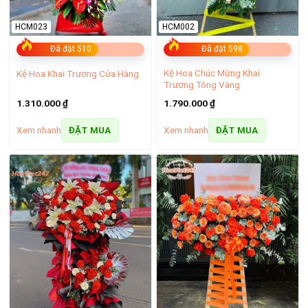
HCM023
HCM002
Đã đặt 510
Đã đặt 598
Kệ Hoa Chúc Mừng Khai
Kệ Hoa Khai Trương Cửa Hàng
Trương Tông Vàng
1.310.000
₫
1.790.000
₫
Xem nhanh
Xem nhanh
ĐẶT MUA
ĐẶT MUA