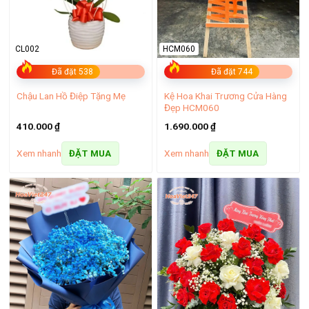
CL002
HCM060
Đã đặt 538
Đã đặt 744
Kệ Hoa Khai Trương Cửa Hàng
Chậu Lan Hồ Điệp Tặng Mẹ
Đẹp HCM060
410.000
₫
1.690.000
₫
Xem nhanh
Xem nhanh
ĐẶT MUA
ĐẶT MUA
Cửa hàng hoa tươi Mê Linh – Dịch vụ chất lượng
Ưu đãi hấp dẫn
100% sản phẩm hoa tươi chúng tôi cung cấp luôn đảm bảo
hàng chính hãng, uy tín, giống hình 70-90% và chúng tôi chụp
ảnh nghiệm thu cho khách hàng trước khi giao hàng. Đảm