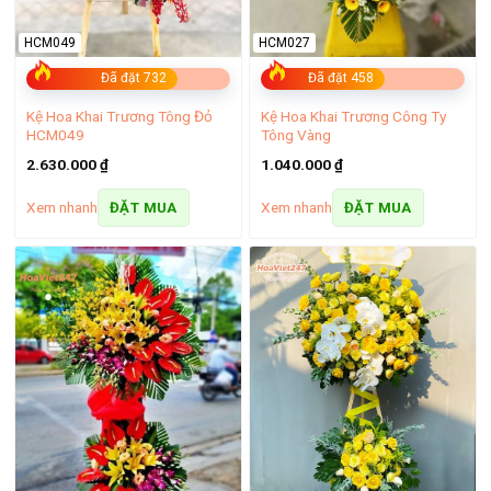
HCM049
HCM027
Đã đặt 732
Đã đặt 458
Kệ Hoa Khai Trương Tông Đỏ
Kệ Hoa Khai Trương Công Ty
HCM049
Tông Vàng
2.630.000
₫
1.040.000
₫
Xem nhanh
Xem nhanh
ĐẶT MUA
ĐẶT MUA