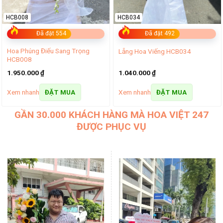
HCB008
HCB034
Đã đặt 554
Đã đặt 492
Hoa Phúng Điếu Sang Trọng
Lẵng Hoa Viếng HCB034
HCB008
1.950.000
₫
1.040.000
₫
Xem nhanh
Xem nhanh
ĐẶT MUA
ĐẶT MUA
GẦN 30.000 KHÁCH HÀNG MÀ HOA VIỆT 247
ĐƯỢC PHỤC VỤ