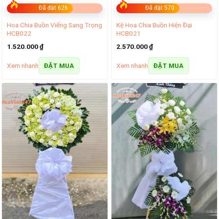
Đã đặt 626
Đã đặt 570
Hoa Chia Buồn Viếng Sang Trọng
Kệ Hoa Chia Buồn Hiện Đại
HCB022
HCB021
1.520.000
₫
2.570.000
₫
Xem nhanh
Xem nhanh
ĐẶT MUA
ĐẶT MUA