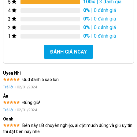
100%
| 3 đánh giá
5
0%
| 0 đánh giá
4
0%
| 0 đánh giá
3
0%
| 0 đánh giá
2
0%
| 0 đánh giá
1
ĐÁNH GIÁ NGAY
Uyen Nhi
Gud đánh 5 sao lun
Được xếp
Trả lời
•
02/01/2024
hạng
5
5
sao
Ân
Đúng giờ!
Được xếp
Trả lời
•
02/01/2024
hạng
5
5
sao
Oanh
Bên này rất chuyên nghiệp, ai đặt muốn đúng và giữ uy tín
Được xếp
thì đặt bên này nhé
hạng
5
5
sao