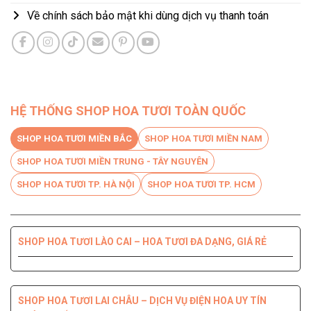
Về chính sách bảo mật khi dùng dịch vụ thanh toán
HỆ THỐNG SHOP HOA TƯƠI TOÀN QUỐC
SHOP HOA TƯƠI MIỀN BẮC
SHOP HOA TƯƠI MIỀN NAM
SHOP HOA TƯƠI MIỀN TRUNG - TÂY NGUYÊN
SHOP HOA TƯƠI TP. HÀ NỘI
SHOP HOA TƯƠI TP. HCM
SHOP HOA TƯƠI LÀO CAI – HOA TƯƠI ĐA DẠNG, GIÁ RẺ
SHOP HOA TƯƠI BẾN TRE DỊCH VỤ CHUYÊN NGHIỆP, CHẤT
SHOP HOA TƯƠI PHÚ YÊN ĐIỆN HOA CHẤT LƯỢNG HÀNG
SHOP HOA TƯƠI QUỐC OAI – HOA ĐẸP, GIAO NHANH
SHOP HOA TƯƠI QUẬN 8 – GIAO HOA TẬN NƠI TRONG 2H
LƯỢNG HÀNG ĐẦU
ĐẦU
SHOP HOA TƯƠI LAI CHÂU – DỊCH VỤ ĐIỆN HOA UY TÍN