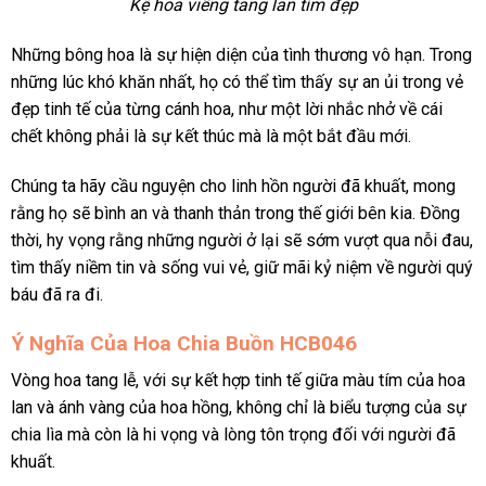
Kệ hoa viếng tang lan tím đẹp
Những bông hoa là sự hiện diện của tình thương vô hạn. Trong
những lúc khó khăn nhất, họ có thể tìm thấy sự an ủi trong vẻ
đẹp tinh tế của từng cánh hoa, như một lời nhắc nhở về cái
chết không phải là sự kết thúc mà là một bắt đầu mới.
Chúng ta hãy cầu nguyện cho linh hồn người đã khuất, mong
rằng họ sẽ bình an và thanh thản trong thế giới bên kia. Đồng
thời, hy vọng rằng những người ở lại sẽ sớm vượt qua nỗi đau,
tìm thấy niềm tin và sống vui vẻ, giữ mãi kỷ niệm về người quý
báu đã ra đi.
Ý Nghĩa Của Hoa Chia Buồn HCB046
Vòng hoa tang lễ, với sự kết hợp tinh tế giữa màu tím của hoa
lan và ánh vàng của hoa hồng, không chỉ là biểu tượng của sự
chia lìa mà còn là hi vọng và lòng tôn trọng đối với người đã
khuất.