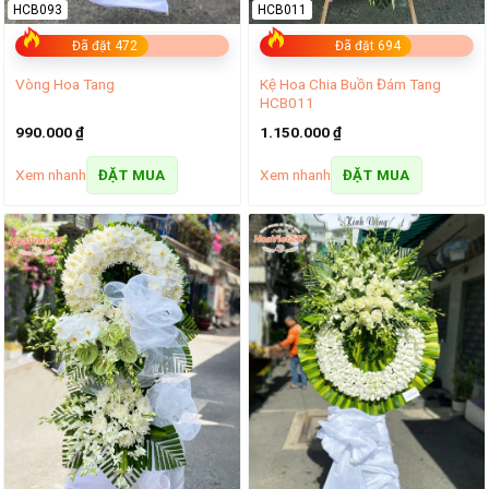
HCB093
HCB011
Đã đặt 472
Đã đặt 694
Kệ Hoa Chia Buồn Đám Tang
Vòng Hoa Tang
HCB011
990.000
₫
1.150.000
₫
Xem nhanh
Xem nhanh
ĐẶT MUA
ĐẶT MUA