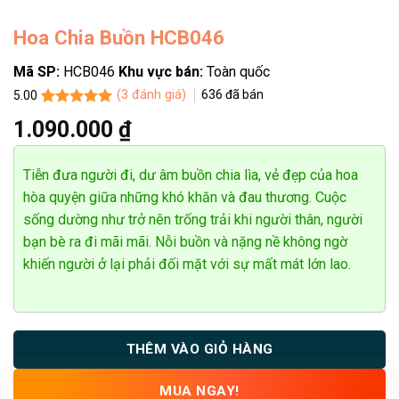
Hoa Chia Buồn HCB046
Mã SP:
HCB046
Khu vực bán:
Toàn quốc
(
3
đánh giá)
636
đã bán
5.00
5.00
3
trên 5
1.090.000
₫
dựa trên
 Thị Xuân
đánh giá
******
Đặt hàng thành công
t trước
Tiễn đưa người đi, dư âm buồn chia lìa, vẻ đẹp của hoa
hòa quyện giữa những khó khăn và đau thương. Cuộc
sống dường như trở nên trống trải khi người thân, người
bạn bè ra đi mãi mãi. Nỗi buồn và nặng nề không ngờ
khiến người ở lại phải đối mặt với sự mất mát lớn lao.
THÊM VÀO GIỎ HÀNG
MUA NGAY!