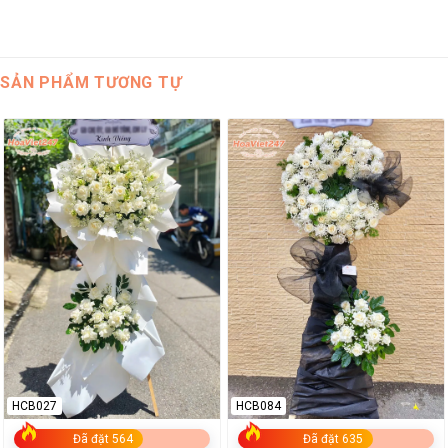
SẢN PHẨM TƯƠNG TỰ
HCB027
HCB084
Đã đặt 564
Đã đặt 635