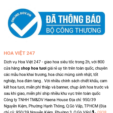
HOA VIỆT 247
Dịch vụ Hoa Việt 247 - giao hoa siêu tốc trong 2h, với 800
cửa hàng
shop hoa tươi
giá rẻ uy tín trên toàn quốc, chuyên
các mẫu hoa khai trương, hoa chúc mừng sinh nhật, tốt
nghiệp, hoa đám tang... Với nhiều chính sách chiết khấu, cam
kết hoa tươi, miễn phí thiệp và banner, chụp ảnh hoa trước và
sau khi giao, miễn phí ship nhiều khu vực trên toàn quốc
Công ty TNHH TM&DV Haena House Địa chỉ: 950/39
Nguyễn Kiệm, Phường Hạnh Thông, Q.Gò Vấp, TPHCM (Địa
chỉ cũ: 950/39 Nguyễn Kiệm, Phường 3, Q.Gò Vấp)
0938