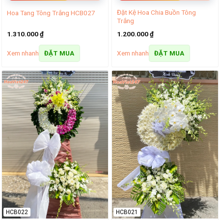
Đặt Kệ Hoa Chia Buồn Tông
Hoa Tang Tông Trắng HCB027
Trắng
1.310.000
₫
1.200.000
₫
Xem nhanh
Xem nhanh
ĐẶT MUA
ĐẶT MUA
HCB022
HCB021