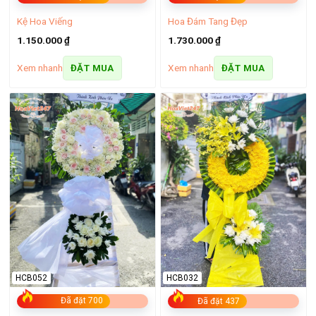
Kệ Hoa Viếng
Hoa Đám Tang Đẹp
1.150.000
₫
1.730.000
₫
Xem nhanh
Xem nhanh
ĐẶT MUA
ĐẶT MUA
Hoa tặng cho những sự kiện đẳng cấp
Hoa cho những dịp lễ, kỷ niệm
Mỗi ngày lễ, mỗi cột mốc đáng nhớ trong cuộc đời đều trở
nên trọn vẹn hơn khi được tô điểm bởi những đóa hoa tươi
rực rỡ. Dù là Ngày
tặng hoa cô giáo
,
hoa 8 3 đẹp
,
giỏ hoa
20 10
, hay ngày kỷ niệm cưới shop hoa tươi Cần Giờ luôn
chỉn chu trong từng mẫu hoa để cắm ra những sản phẩm
đẹp mắt để gửi đến người ấy.
HCB052
HCB032
Đã đặt 700
Đã đặt 437