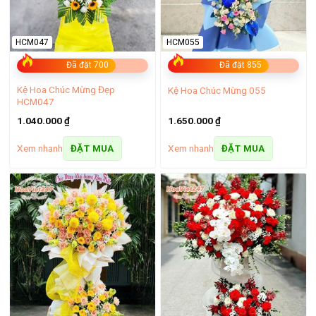
HCM055
HCM047
Đã đặt 855
Đã đặt 700
Kệ Hoa Chúc Mừng Đẹp
Kệ Hoa Chúc Mừng 055
HCM047
1.650.000
₫
1.040.000
₫
Xem nhanh
Xem nhanh
ĐẶT MUA
ĐẶT MUA