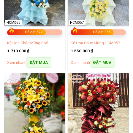
HCM065
HCM057
Đã đặt 572
Đã đặt 865
Kệ Hoa Chúc Mừng 065
Kệ Hoa Chúc Mừng HCM057
1.710.000
₫
1.550.000
₫
Chi tiết cách đặt hoa online tại shop hoa tươi Cần Giờ
Xem nhanh
Xem nhanh
ĐẶT MUA
ĐẶT MUA
Bước 1:
Chọn mẫu hoa yêu thích
Truy cập website của chúng tôi và khám phá hàng trăm mẫu
hoa tươi được thiết kế tinh tế, phù hợp cho mọi dịp.
Bước 2:
Đặt hàng nhanh chóng
Sau khi chọn được mẫu hoa ưng ý, nhấn vào nút “Đặt Hàng”
và điền đầy đủ các thông tin cần thiết như tên người nhận,