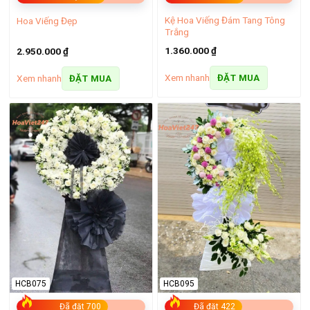
Kệ Hoa Viếng Đám Tang Tông
Hoa Viếng Đẹp
Trắng
1.360.000
₫
2.950.000
₫
Xem nhanh
Xem nhanh
ĐẶT MUA
ĐẶT MUA
HCB075
HCB095
Đã đặt 700
Đã đặt 422