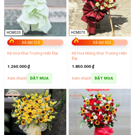
HCM020
HCM070
Đã đặt 515
Đã đặt 852
Kệ Hoa Mừng Khai Trương Hiện
Kệ Hoa Khai Trương Hiện Đại
Đại
1.260.000
₫
1.850.000
₫
Xem nhanh
Xem nhanh
ĐẶT MUA
ĐẶT MUA