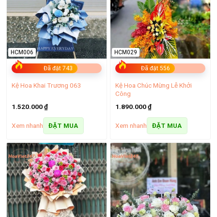
Shop hoa tươi TPHCM Giá Rẻ Uy tín Giao Nhanh Tận Nơi
Shop hoa tươi Vũng Tàu – Dịch vụ điện hoa đa dạng,
giao nhanh
HCM006
HCM029
Đã đặt 743
Đã đặt 556
Kệ Hoa Chúc Mừng Lễ Khởi
Kệ Hoa Khai Trương 063
Công
1.520.000
₫
1.890.000
₫
Xem nhanh
Xem nhanh
ĐẶT MUA
ĐẶT MUA