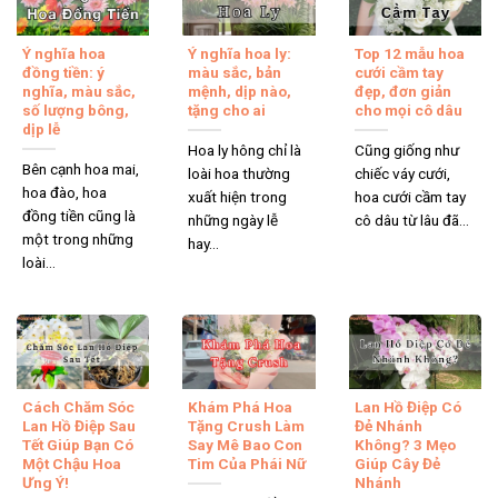
Ý nghĩa hoa
Ý nghĩa hoa ly:
Top 12 mẫu hoa
đồng tiền: ý
màu sắc, bản
cưới cầm tay
nghĩa, màu sắc,
mệnh, dịp nào,
đẹp, đơn giản
số lượng bông,
tặng cho ai
cho mọi cô dâu
dịp lễ
Hoa ly hông chỉ là
Cũng giống như
Bên cạnh hoa mai,
loài hoa thường
chiếc váy cưới,
hoa đào, hoa
xuất hiện trong
hoa cưới cầm tay
đồng tiền cũng là
những ngày lễ
cô dâu từ lâu đã...
một trong những
hay...
loài...
Cách Chăm Sóc
Khám Phá Hoa
Lan Hồ Điệp Có
Lan Hồ Điệp Sau
Tặng Crush Làm
Đẻ Nhánh
Tết Giúp Bạn Có
Say Mê Bao Con
Không? 3 Mẹo
Một Chậu Hoa
Tim Của Phái Nữ
Giúp Cây Đẻ
Ưng Ý!
Nhánh