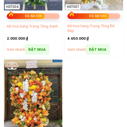
HST004
HST007
Đã đặt 636
Đã đặt 643
Kệ Hoa Sang Trọng Tông Đỏ
Kệ Hoa Sang Trọng Tông Xanh
Đẹp
2.000.000
₫
4.650.000
₫
Xem nhanh
Xem nhanh
ĐẶT MUA
ĐẶT MUA