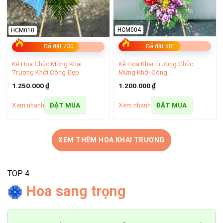
HCM004
HCM010
Đã đặt 581
Đã đặt 730
Kệ Hoa Khai Trương Chúc
Kệ Hoa Chúc Mừng Khai
Mừng Khởi Công
Trương Khởi Công Đẹp
1.200.000
₫
1.250.000
₫
Xem nhanh
Xem nhanh
ĐẶT MUA
ĐẶT MUA
XEM THÊM HOA KHAI TRƯƠNG
TOP 4
Hoa Việt 247 địa điểm đặt hoa online uy tín, chất lượng
Hoa sang trọng
Dù là sinh nhật, khai trương, sự kiện hay những dịp đặc biệt,
chúng tôi cam kết mang đến hoa đẹp, giao nhanh, giá cả hợp