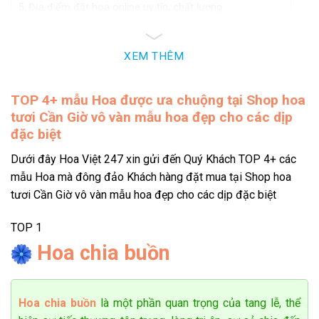
Địa điểm đặt hoa online uy tín, chất lượng
Shop hoa tươi Cần Giờ cung cấp hoa cho dịp
XEM THÊM
nào?
Vũ Quang Minh
Trong những dịp đặc biệt hoa tươi luôn thể hiện được tầm
0768******
Đặt hàng thành công
12
phút trước
TOP 4+
mẫu Hoa được ưa chuộng tại Shop hoa
quan trọng của mình trong mỗi không gian mà chúng có mặt.
tươi Cần Giờ vô vàn mẫu hoa đẹp cho các dịp
Những thông điệp mà chúng mang đến không hề tầm thường
đặc biệt
mà sâu trong đó là những lời gửi gắm đầy tình cảm đến
những người thân yêu. Shop hoa tươi Cần Giờ cung cấp đa
Dưới đây Hoa Việt 247 xin gửi đến Quý Khách TOP 4+ các
dạng mẫu hoa phù hợp với nhiều dịp như sau:
mẫu Hoa mà đông đảo Khách hàng đặt mua tại Shop hoa
tươi Cần Giờ vô vàn mẫu hoa đẹp cho các dịp đặc biệt
Hoa mừng sinh nhật
TOP 1
Sinh nhật là một ngày đặc biệt để bạn thể hiện tình cảm với
Hoa chia buồn
người yêu, bạn bè, gia đình. Và một
bó hoa hồng đẹp
, giỏ
hoa tươi thắm chính là món quà hoàn hảo nhất để bạn bày tỏ
sự quan tâm đến họ.
Hoa chia buồn
là một phần quan trọng của tang lễ, thể