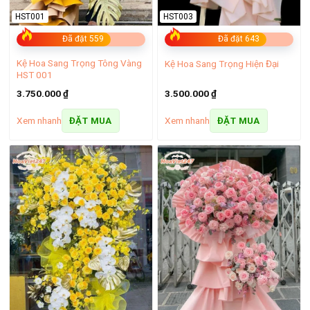
HST001
HST003
Đã đặt 559
Đã đặt 643
Kệ Hoa Sang Trọng Tông Vàng
Kệ Hoa Sang Trọng Hiện Đại
HST 001
3.750.000
₫
3.500.000
₫
Xem nhanh
Xem nhanh
ĐẶT MUA
ĐẶT MUA