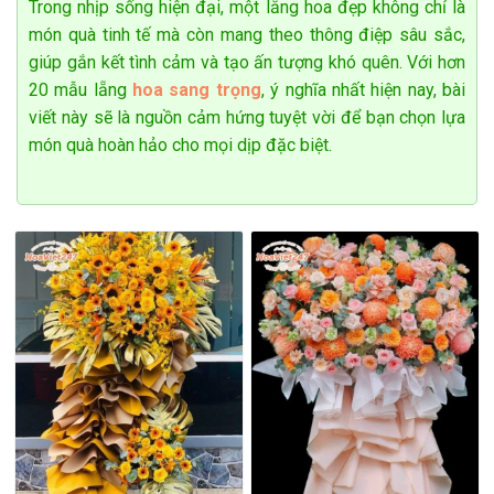
Trong nhịp sống hiện đại, một lẵng hoa đẹp không chỉ là
lý và dịch vụ chu đáo. Hãy để chúng tôi đồng hành cùng bạn
món quà tinh tế mà còn mang theo thông điệp sâu sắc,
trong những khoảnh khắc quan trọng, biến từng cánh hoa
giúp gắn kết tình cảm và tạo ấn tượng khó quên. Với hơn
thành những thông điệp yêu thương trọn vẹn. Liên hệ đặt hoa
20 mẫu lẵng
hoa sang trọng
, ý nghĩa nhất hiện nay, bài
qua số điện thoại
0938 176 167 hoặc 0938 780 001
để
viết này sẽ là nguồn cảm hứng tuyệt vời để bạn chọn lựa
chọn ngay mẫu hoa ưng ý và tận hưởng dịch vụ chuyên
món quà hoàn hảo cho mọi dịp đặc biệt.
nghiệp nhất!