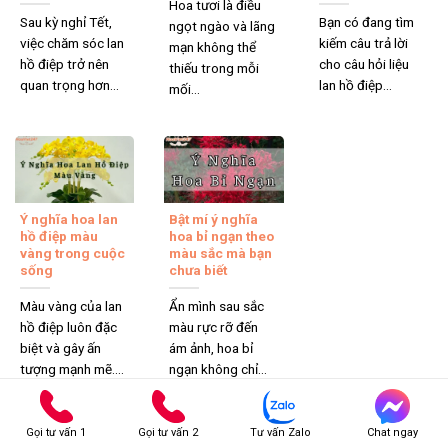
Hoa tươi là điều
Sau kỳ nghỉ Tết,
Bạn có đang tìm
ngọt ngào và lãng
việc chăm sóc lan
kiếm câu trả lời
mạn không thể
hồ điệp trở nên
cho câu hỏi liệu
thiếu trong mỗi
quan trọng hơn...
lan hồ điệp...
mối...
Ý nghĩa hoa lan
Bật mí ý nghĩa
hồ điệp màu
hoa bỉ ngạn theo
vàng trong cuộc
màu sắc mà bạn
sống
chưa biết
Màu vàng của lan
Ẩn mình sau sắc
hồ điệp luôn đặc
màu rực rỡ đến
biệt và gây ấn
ám ảnh, hoa bỉ
tượng mạnh mẽ....
ngạn không chỉ...
Gọi tư vấn 1
Gọi tư vấn 2
Tư vấn Zalo
Chat ngay