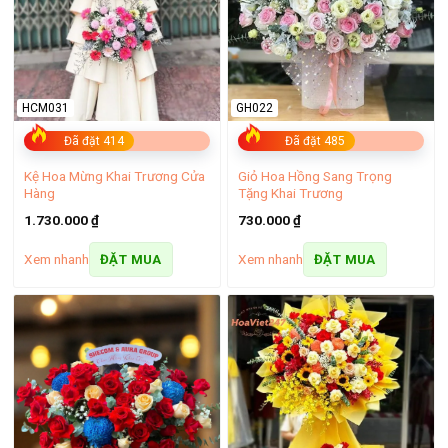
HCM031
GH022
Đã đặt 414
Đã đặt 485
Kệ Hoa Mừng Khai Trương Cửa
Giỏ Hoa Hồng Sang Trọng
Hàng
Tặng Khai Trương
1.730.000
₫
730.000
₫
Lý do shop hoa tươi cần giờ luôn được yêu mến
Xem nhanh
Xem nhanh
ĐẶT MUA
ĐẶT MUA
– Mẫu hoa ý nghĩa, đa dạng:
Với hàng trăm mẫu hoa được
thiết kế theo từng chủ đề, dịp đặc biệt, mỗi bó hoa tại shop
hoa tươi Cần Giờ không chỉ đẹp mà còn chứa đựng thông
điệp ý nghĩa. Dù bạn muốn gửi gắm lời chúc mừng, yêu
thương hay chia sẻ nỗi buồn, chúng tôi luôn có mẫu hoa phù
hợp để bạn bày tỏ tình cảm trọn vẹn nhất.