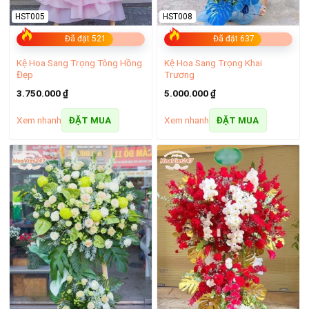
HST005
HST008
Đã đặt 521
Đã đặt 637
Kệ Hoa Sang Trọng Tông Hồng
Kệ Hoa Sang Trọng Khai
Đẹp
Trương
3.750.000
₫
5.000.000
₫
Xem nhanh
Xem nhanh
ĐẶT MUA
ĐẶT MUA