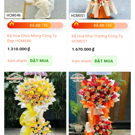
HCM046
HCM051
Đã đặt 795
Đã đặt 725
Kệ Hoa Chúc Mừng Công Ty
Kệ Hoa Khai Trương Công Ty
Đẹp HCM046
HCM051
1.310.000
₫
1.670.000
₫
Kệ hoa viếng lan tím
Xem nhanh
Xem nhanh
ĐẶT MUA
ĐẶT MUA
Trong những phút giây mất mát, một vòng hoa chia buồn là
sự thể hiện lòng thành kính, chia sẻ sự đau thương với gia
đình người đã khuất. Shop hoa tươi ba đình mang đến cho
khách hàng 3 tông màu hoa viếng nổi bật như vàng, tím và
trắng với đa dạng kiểu dáng.
Kệ hoa viếng hiện đại từ hồng trắng và lan trắng:
Thể
hiện sự tôn kính, cầu mong linh hồn người đã khuất được