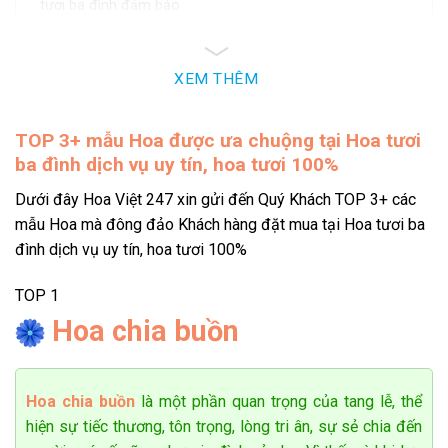
tươi ba đình đảm bảo
Shop hoa tươi ba đình mở cửa vào thời gian nào?
Đặt hoa nhanh chóng với shop hoa tươi ba đình
XEM THÊM
Shop hoa tươi ba đình cung cấp hoa cho các
Vũ Quang Minh
0768******
Đặt hàng thành công
dịp
10
phút trước
TOP 3+
mẫu Hoa được ưa chuộng tại Hoa tươi
Như những thông điệp không lời hoa tươi giúp ta bày tỏ cảm
ba đình dịch vụ uy tín, hoa tươi 100%
xúc, sẻ chia niềm vui và đồng hành trong mọi khoảnh khắc
Dưới đây Hoa Việt 247 xin gửi đến Quý Khách TOP 3+ các
đáng nhớ của cuộc sống. Shop hoa tươi ba đình tự hào đồng
mẫu Hoa mà đông đảo Khách hàng đặt mua tại Hoa tươi ba
hành cùng bạn trong tất cả các dịp vui buồn:
đình dịch vụ uy tín, hoa tươi 100%
Hoa chúc mừng sinh nhật
TOP 1
Những đóa hoa rực rỡ như chính lời chúc yêu thương, gửi
Hoa chia buồn
gắm niềm vui và sự hạnh phúc đến người thân, bạn bè trong
ngày đặc biệt
Hoa chia buồn
là một phần quan trọng của tang lễ, thể
– Xemt thêm:
hiện sự tiếc thương, tôn trọng, lòng tri ân, sự sẻ chia đến