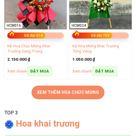
những nỗ lực trong suốt chặng đường học tập. Một bó hoa
tốt nghiệp tươi thắm từ hướng dương hoặc cẩm tú cầu sẽ
giúp bạn gửi gắm niềm tự hào và sự chúc mừng đến người
thân, bạn bè.
HCM016
HCM024
Đã đặt 614
Đã đặt 703
Kệ Hoa Chúc Mừng Khai
Kệ Hoa Mừng Khai Trương
Trương Sang Trọng
Tông Vàng
2.150.000
₫
1.050.000
₫
Xem nhanh
Xem nhanh
ĐẶT MUA
ĐẶT MUA
XEM THÊM HOA CHÚC MỪNG
TOP 3
Hoa khai trương