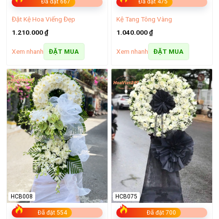
Đã đặt 667
Đã đặt 475
Đặt Kệ Hoa Viếng Đẹp
Kệ Tang Tông Vàng
1.210.000
₫
1.040.000
₫
Xem nhanh
Xem nhanh
ĐẶT MUA
ĐẶT MUA
HCB008
HCB075
Đã đặt 554
Đã đặt 700