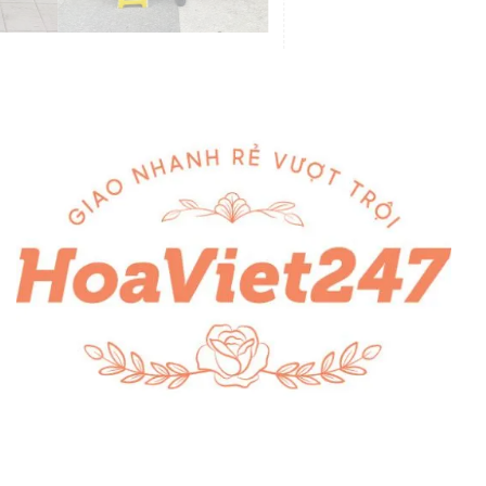
Đặt hoa nhanh chóng với shop hoa tươi ba đình
Truy cập website Hoa Việt 247 và lựa chọn danh mục hoa
phù hợp với nhu cầu của bạn.