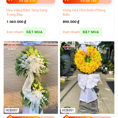
Đã đặt 518
Đã đặt 765
Hoa Viếng Đám Tang Sang
Vòng Hoa Chia Buồn Phúng
Trọng Đẹp
Điếu
1.040.000
₫
890.000
₫
Xem nhanh
Xem nhanh
ĐẶT MUA
ĐẶT MUA
Bó hồng mừng sinh nhật
HCB007
HCB051