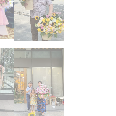
chúng tôi luôn bắt đầu ngày mới bằng việc kiểm tra và phản
hồi tin nhắn đầu tiên, đảm bảo không để sót bất kỳ đơn
hàng hay yêu cầu nào. Chỉ cần một tin nhắn, chúng tôi sẽ
nhanh chóng hỗ trợ bạn chọn được mẫu hoa ưng ý nhất!
Đặt hoa nhanh chóng với shop hoa tươi ba đình
Với những thao tác hết sức là đơn giản, shop hoa tươi ba
đình sẽ giúp bạn đặt hoa dễ dàng chỉ trong vài phút như sau: