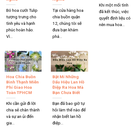
Khi một mối tình
Bó hoa cưới Tulip
Tại cửa hàng hoa
đã kết thúc, việc
tượng trưng cho
chia buồn quận
quyết định liệu có
tình yêu và hạnh
12, chúng tôi sẽ
nên mua hoa...
phúc hoàn hảo.
đưa bạn khám
Vì...
phá...
Chất lượng sản phẩm hoa đảm bảo
Hoa Chia Buồn
Bật Mí Những
Bình Thạnh Miễn
Dấu Hiệu Lan Hồ
Phí Giao Hoa
Điệp Ra Hoa Mà
Nếu trong quá trình nhận hàng, bạn phát hiện hoa bị dập nát,
Toàn TPHCM
Bạn Chưa Biết
héo úa, gãy cành hay rơi rớt, chỉ cần chụp ảnh hoặc quay
Khi cần gửi đi lời
Bạn đã bao giờ tự
video, gửi ngay cho nhân viên hỗ trợ. Chúng tôi sẽ tiếp nhận
chia sẻ chân thành
hỏi làm thế nào để
và đưa ra giải pháp xử lý nhanh nhất, có thể đổi hoa mới
và sự an ủi đến
nhận biết lan hồ
hoặc hoàn tiền tùy theo tình trạng đơn hàng. Chính vì vậy,
gia...
điệp...
bạn hoàn toàn có thể yên tâm về việc đặt hoa online rằng
hoa luôn tươi, dịch vụ luôn tốt và luôn sẵn sàng hỗ trợ.