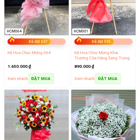
– Xem thêm:
Shop hoa tươi Long Biên – Hoa đẹp, giao nhanh miễn phí
HCM064
HCM001
Shop hoa tươi Hoàn Kiếm – Hoa đẹp, giao nhanh
Đã đặt 637
Đã đặt 595
Shop hoa tươi Cầu Giấy – Hoa đẹp giao nhanh
Kệ Hoa Chúc Mừng Khai
Kệ Hoa Chúc Mừng 064
Trương Cửa Hàng Sang Trọng
1.650.000
₫
890.000
₫
Xem nhanh
Xem nhanh
ĐẶT MUA
ĐẶT MUA