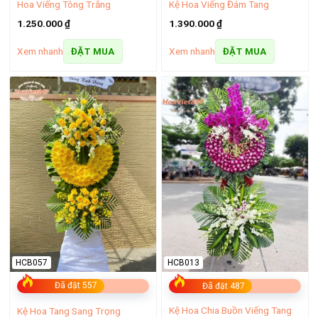
Hoa Viếng Tông Trắng
Kệ Hoa Viếng Đám Tang
1.250.000
₫
1.390.000
₫
Xem nhanh
Xem nhanh
ĐẶT MUA
ĐẶT MUA
Bó hoa hồng tặng vợ
HCB057
HCB013
Đã đặt 557
Đã đặt 487
Kệ Hoa Chia Buồn Viếng Tang
Kệ Hoa Tang Sang Trọng