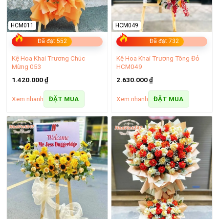
Kệ hoa viếng hiện đại
HCM011
HCM049
Đã đặt 552
Đã đặt 732
Kệ Hoa Khai Trương Chúc
Kệ Hoa Khai Trương Tông Đỏ
Mừng 053
HCM049
1.420.000
₫
2.630.000
₫
Xem nhanh
Xem nhanh
ĐẶT MUA
ĐẶT MUA