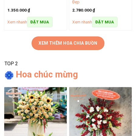
Đẹp
1.350.000
₫
2.780.000
₫
Xem nhanh
Xem nhanh
ĐẶT MUA
ĐẶT MUA
XEM THÊM HOA CHIA BUỒN
TOP 2
Hoa chúc mừng
Bó hoa cho ngày lễ