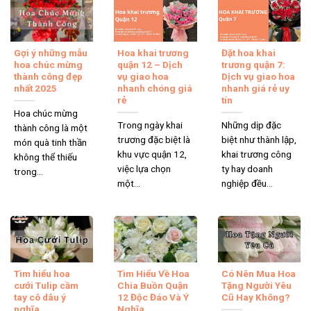
khách hàng luôn là ưu tiên số một. Chúng tôi cam kết rằng
mọi sản phẩm hoa khi đến tay người nhận đều giữ được vẻ
tươi tắn, nguyên vẹn, đúng mẫu đã đặt.
Gợi ý những mẫu
Hoa khai trương
Đặt hoa khai
hoa chúc mừng
quận 12 – Dịch
trương quận 7:
thành công đẹp
vụ giao hoa
Dịch vụ giao hoa
nhất 2025
nhanh chóng giá
nhanh giá rẻ uy
rẻ
tín
Hoa chúc mừng
Trong ngày khai
Những dịp đặc
thành công là một
trương đặc biệt là
biệt như thành lập,
món quà tinh thần
khu vực quận 12,
khai trương công
không thể thiếu
việc lựa chọn
ty hay doanh
trong...
một...
nghiệp đều...
Tìm hiểu hoa
Tìm Hiểu Về Hoa
Có Nên Mua Hoa
cưới Tulip cầm
Chia Buồn Quận
Tặng Người Yêu
tay cô dâu ý
12 Độc Đáo Và Ý
Cũ Hay Không?
nghĩa
Nghĩa