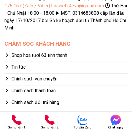
176 167 (Zalo / Viber)
hoaviet247vn@gmail.com
Thứ Hai
- Chủ Nhật | 8:00 - 18:00 ▶️ MST: 0314683808 cấp lần đầu
ngày 17/10/2017 bởi Sở kế hoạch đầu tư Thành phố Hồ Chí
Minh
CHĂM SÓC KHÁCH HÀNG
Shop hoa tươi 63 tỉnh thành
Tin tức
Chính sách vận chuyển
Chính sách thanh toán
Chính sách đổi trả hàng
Chính sách bảo mật thông tin
Các điều khoản và quy định cần biết
Gọi tư vấn 1
Gọi tư vấn 2
Tư vấn Zalo
Chat ngay