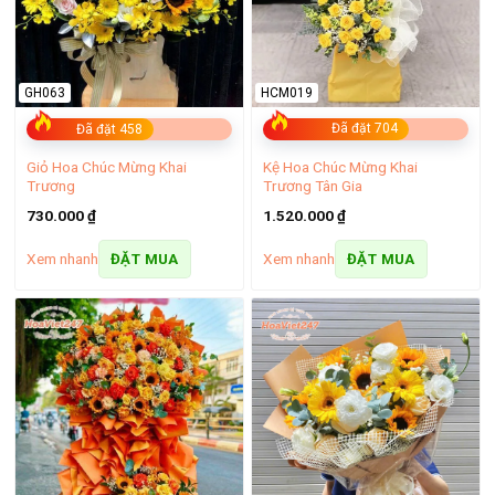
HCM019
GH063
Đã đặt 704
Đã đặt 458
Kệ Hoa Chúc Mừng Khai
Giỏ Hoa Chúc Mừng Khai
Trương Tân Gia
Trương
1.520.000
₫
730.000
₫
Xem nhanh
Xem nhanh
ĐẶT MUA
ĐẶT MUA