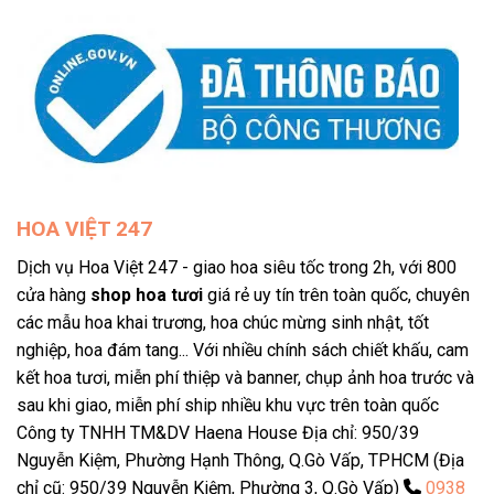
Chọn mẫu hoa yêu thích, nhấn vào nút “Đặt hàng” bên cạnh
sản phẩm.
Điền đầy đủ thông tin người nhận, thời gian giao hàng, lời
nhắn (nếu có).
Xác nhận và thanh toán, ngay sau khi nhận được đơn đội ngũ
chúng tôi sẽ liên hệ xác nhận và lên đơn ngay lập tức.
HOA VIỆT 247
Với kinh nghiệm lâu năm trong ngành hoa tươi, cùng đội ngũ
Dịch vụ Hoa Việt 247 - giao hoa siêu tốc trong 2h, với 800
nhân viên tận tâm, chuyên nghiệp, shop hoa tươi ba đình của
cửa hàng
shop hoa tươi
giá rẻ uy tín trên toàn quốc, chuyên
Hoa Việt 247
đảm bảo sẽ mang đến những sản phẩm hoa
các mẫu hoa khai trương, hoa chúc mừng sinh nhật, tốt
tươi hoàn hảo nhất, làm hài lòng kể cả những khách hàng khó
nghiệp, hoa đám tang... Với nhiều chính sách chiết khấu, cam
tính. Liên hệ đặt hoa ngay qua số hotline 0938 176 167 hoặc
kết hoa tươi, miễn phí thiệp và banner, chụp ảnh hoa trước và
0938 780 001.
sau khi giao, miễn phí ship nhiều khu vực trên toàn quốc
Công ty TNHH TM&DV Haena House Địa chỉ: 950/39
Nguyễn Kiệm, Phường Hạnh Thông, Q.Gò Vấp, TPHCM (Địa
chỉ cũ: 950/39 Nguyễn Kiệm, Phường 3, Q.Gò Vấp)
0938