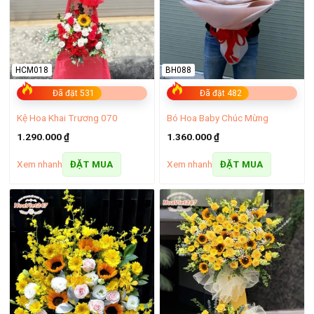
HCM018
BH088
Đã đặt 531
Đã đặt 482
Kệ Hoa Khai Trương 070
Bó Hoa Baby Chúc Mừng
1.290.000
₫
1.360.000
₫
Xem nhanh
Xem nhanh
ĐẶT MUA
ĐẶT MUA
Lẵng hoa hồng sang trọng