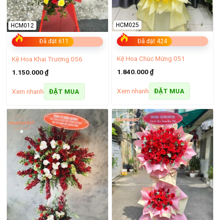
HCM025
HCM012
Đã đặt 424
Đã đặt 611
Kệ Hoa Chúc Mừng 051
Kệ Hoa Khai Trương 056
1.840.000
₫
1.150.000
₫
Xem nhanh
Xem nhanh
ĐẶT MUA
ĐẶT MUA