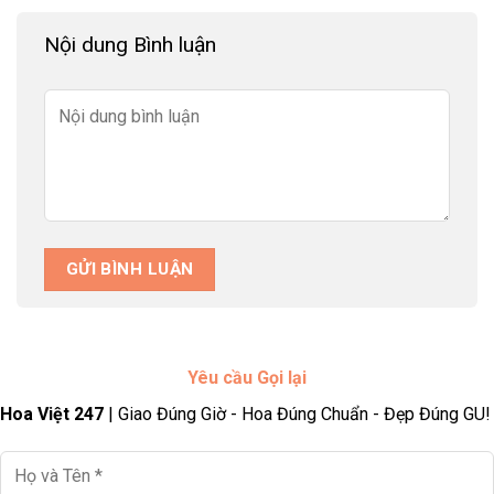
Shop hoa tươi ba đình mở cửa vào thời gian
Nội dung Bình luận
nào?
Dù là sáng sớm hay đêm muộn, shop hoa tươi ba đình luôn
sẵn sàng phục vụ để giúp bạn gửi đi những mẫu hoa tươi
thắm, kịp thời trong mọi khoảnh khắc quan trọng. Chúng tôi
mở cửa từ 7h sáng đến 23h đêm, tất cả các ngày trong tuần,
kể cả ngày lễ, Tết Dương lịch và các dịp đặc biệt trong năm,
đảm bảo bạn có thể đặt hoa bất cứ khi nào cần.
Yêu cầu Gọi lại
Hoa Việt 247
| Giao Đúng Giờ - Hoa Đúng Chuẩn - Đẹp Đúng GU!