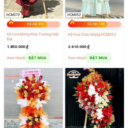
HCM070
HCM052
Đã đặt 852
Đã đặt 745
Kệ Hoa Mừng Khai Trương Hiện
Kệ Hoa Chúc Mừng HCM052
Đại
1.850.000
₫
2.610.000
₫
Xem nhanh
Xem nhanh
ĐẶT MUA
ĐẶT MUA