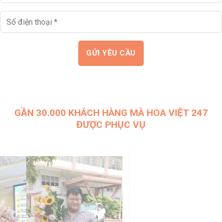
GẦN 30.000 KHÁCH HÀNG MÀ HOA VIỆT 247
ĐƯỢC PHỤC VỤ
Thời gian mở cửa shop hoa tươi ba đình
Dù bạn nhắn tin vào lúc nửa đêm hay sáng sớm, đội ngũ của