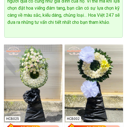
người quá cố cũng như gia đình của họ. Vì thế mà khi lựa
Shop hoa tươi hà nội đa dạng kiểu dáng, giao hoa siêu
chọn đặt hoa viếng đám tang, bạn cần có sự lựa chọn kỹ
tốc
càng về màu sắc, kiểu dáng, chủng loại… Hoa Việt 247 sẽ
Shop hoa tươi tây hồ đặt hoa tươi online nhanh chóng,
đưa ra những tư vấn chi tiết nhất cho bạn tham khảo.
tiện lợi
Shop hoa tươi Đống Đa – Hoa đẹp, phục vụ 24/7
HCB025
HCB002