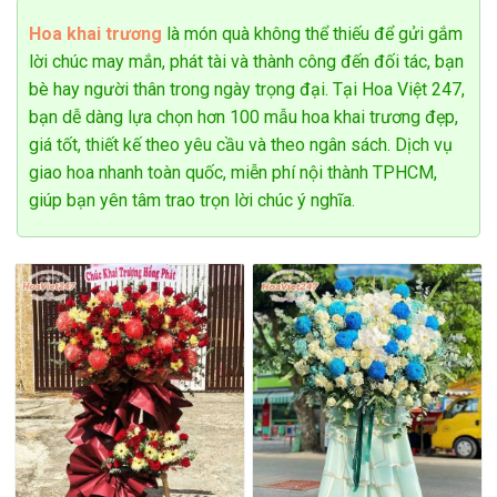
Hoa khai trương
là món quà không thể thiếu để gửi gắm
lời chúc may mắn, phát tài và thành công đến đối tác, bạn
bè hay người thân trong ngày trọng đại. Tại Hoa Việt 247,
bạn dễ dàng lựa chọn hơn 100 mẫu hoa khai trương đẹp,
giá tốt, thiết kế theo yêu cầu và theo ngân sách. Dịch vụ
giao hoa nhanh toàn quốc, miễn phí nội thành TPHCM,
giúp bạn yên tâm trao trọn lời chúc ý nghĩa.
Bó hoa hướng dương tốt nghiệp
Tham khảo:
Top 100 Mẫu hoa chia buồn, hoa đám tang
sang trọng nhất 2025