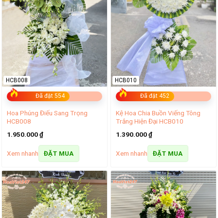
HCB008
HCB010
Đã đặt 554
Đã đặt 452
Hoa Phúng Điếu Sang Trọng
Kệ Hoa Chia Buồn Viếng Tông
HCB008
Trắng Hiện Đại HCB010
1.950.000
₫
1.390.000
₫
Xem nhanh
Xem nhanh
ĐẶT MUA
ĐẶT MUA