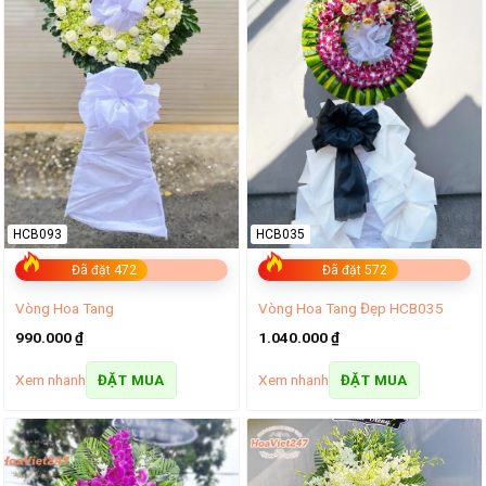
HCB093
HCB035
Đã đặt 472
Đã đặt 572
Vòng Hoa Tang
Vòng Hoa Tang Đẹp HCB035
990.000
₫
1.040.000
₫
Xem nhanh
Xem nhanh
ĐẶT MUA
ĐẶT MUA