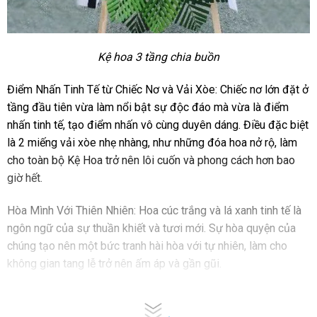
Kệ hoa 3 tầng chia buồn
Điểm Nhấn Tinh Tế từ Chiếc Nơ và Vải Xòe: Chiếc nơ lớn đặt ở
tầng đầu tiên vừa làm nổi bật sự độc đáo mà vừa là điểm
nhấn tinh tế, tạo điểm nhấn vô cùng duyên dáng. Điều đặc biệt
là 2 miếng vải xòe nhẹ nhàng, như những đóa hoa nở rộ, làm
cho toàn bộ Kệ Hoa trở nên lôi cuốn và phong cách hơn bao
giờ hết.
Hòa Mình Với Thiên Nhiên: Hoa cúc trắng và lá xanh tinh tế là
ngôn ngữ của sự thuần khiết và tươi mới. Sự hòa quyện của
chúng tạo nên một bức tranh hài hòa với tự nhiên, làm cho
không gian tang lễ trở nên ấm áp và gần gũi.
Kệ Hoa Viếng Sang Trọng một tác phẩm nghệ thuật là cảm
xúc, là sự diễn đạt tình cảm, để lại dấu ấn không thể phai nhòa