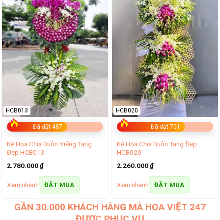
HCB013
HCB020
Đã đặt 487
Đã đặt 701
Kệ Hoa Chia Buồn Viếng Tang
Kệ Hoa Chia Buồn Tang Đẹp
Đẹp HCB013
HCB020
2.780.000
₫
2.260.000
₫
Xem nhanh
Xem nhanh
ĐẶT MUA
ĐẶT MUA
GẦN 30.000 KHÁCH HÀNG MÀ HOA VIỆT 247
ĐƯỢC PHỤC VỤ