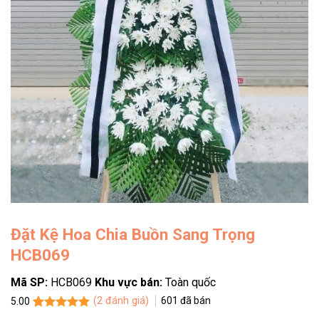
Đặt Kệ Hoa Chia Buồn Sang Trọng
HCB069
Mã SP:
HCB069
Khu vực bán:
Toàn quốc
(
2
đánh giá)
601
đã bán
5.00
5.00
2
trên 5