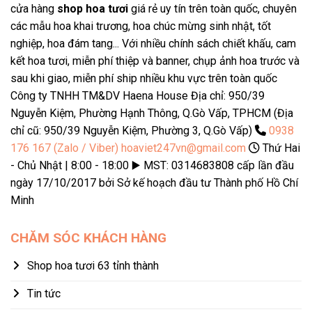
cửa hàng
shop hoa tươi
giá rẻ uy tín trên toàn quốc, chuyên
các mẫu hoa khai trương, hoa chúc mừng sinh nhật, tốt
nghiệp, hoa đám tang... Với nhiều chính sách chiết khấu, cam
kết hoa tươi, miễn phí thiệp và banner, chụp ảnh hoa trước và
sau khi giao, miễn phí ship nhiều khu vực trên toàn quốc
Công ty TNHH TM&DV Haena House Địa chỉ: 950/39
Nguyễn Kiệm, Phường Hạnh Thông, Q.Gò Vấp, TPHCM (Địa
chỉ cũ: 950/39 Nguyễn Kiệm, Phường 3, Q.Gò Vấp)
0938
176 167 (Zalo / Viber)
hoaviet247vn@gmail.com
Thứ Hai
- Chủ Nhật | 8:00 - 18:00 ▶️ MST: 0314683808 cấp lần đầu
ngày 17/10/2017 bởi Sở kế hoạch đầu tư Thành phố Hồ Chí
Minh
CHĂM SÓC KHÁCH HÀNG
Shop hoa tươi 63 tỉnh thành
Tin tức