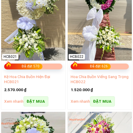
HCB021
HCB022
Đã đặt 570
Đã đặt 626
Kệ Hoa Chia Buồn Hiện Đại
Hoa Chia Buồn Viếng Sang Trọng
HCB021
HCB022
2.570.000
₫
1.520.000
₫
Xem nhanh
Xem nhanh
ĐẶT MUA
ĐẶT MUA