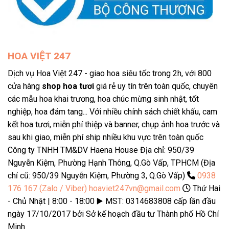
HOA VIỆT 247
Dịch vụ Hoa Việt 247 - giao hoa siêu tốc trong 2h, với 800
cửa hàng
shop hoa tươi
giá rẻ uy tín trên toàn quốc, chuyên
các mẫu hoa khai trương, hoa chúc mừng sinh nhật, tốt
nghiệp, hoa đám tang... Với nhiều chính sách chiết khấu, cam
kết hoa tươi, miễn phí thiệp và banner, chụp ảnh hoa trước và
sau khi giao, miễn phí ship nhiều khu vực trên toàn quốc
Công ty TNHH TM&DV Haena House Địa chỉ: 950/39
Nguyễn Kiệm, Phường Hạnh Thông, Q.Gò Vấp, TPHCM (Địa
chỉ cũ: 950/39 Nguyễn Kiệm, Phường 3, Q.Gò Vấp)
0938
176 167 (Zalo / Viber)
hoaviet247vn@gmail.com
Thứ Hai
- Chủ Nhật | 8:00 - 18:00 ▶️ MST: 0314683808 cấp lần đầu
ngày 17/10/2017 bởi Sở kế hoạch đầu tư Thành phố Hồ Chí
Minh