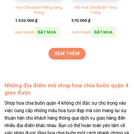
n
Hoa Chia Buồn Viếng Sang
Giỏ Hoa Chia Buồn Tông
Trọng
Trắng
1.520.000
₫
570.000
₫
Xem nhanh
Xem nhanh
ĐẶT MUA
ĐẶT MUA
XEM THÊM
Những địa điểm mà shop hoa chia buồn quận 4
giao được
Shop hoa chia buồn quận 4 không chỉ đặc sự chú trọng vào
việc cung cấp những mẫu hoa tươi đẹp mà còn mang lại sự
thuận tiện cho khách hàng thông qua dịch vụ giao hàng đến
nhiều địa điểm khác nhau. Bạn có thể hoàn toàn yên tâm về
việc nhận được lẵng hoa chia buồn một cách nhanh chóng và