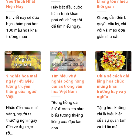
Yêu Thích Nhất
không tốn nhiều
Hiện Nay
thời gian
Hãy bắt đầu cuộc
hành trình khám
Bài viết này sẽ đưa
Không cần đến bí
phá với chúng tôi
bạn khám phá hơn
quyết cầu kỳ, chỉ
để tìm hiểu ngay...
100 mẫu hoa khai
với vài mẹo đơn
trương màu...
giản như cắt...
Ý nghĩa hoa mai
Tìm hiểu về ý
Chia sẻ cách ghi
ngày Tết | Biểu
nghĩa bông hồng
lẵng hoa chúc
tượng truyền
cài áo trong văn
mừng khai
thống của người
hóa Việt Nam
trương hay và ý
Việt
nghĩa
“Bông hồng cài
Nhắc đến hoa mai
Tặng hoa không
áo” được xem như
vàng, người ta
chỉ là biểu hiện
biểu tượng thiêng
thường nghĩ ngay
của sự quan tâm
liêng của đạo làm
đến vẻ đẹp rực
và tri ân mà...
con...
rỡ...