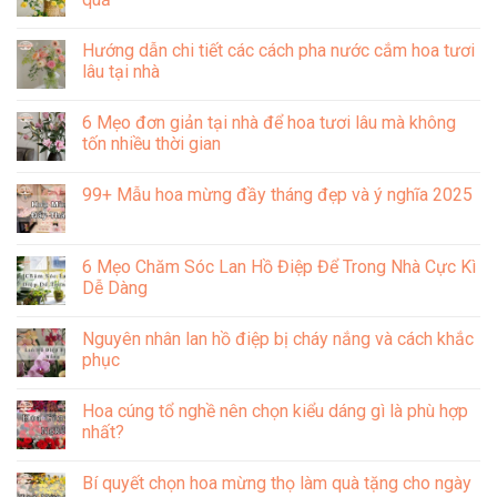
nghĩa
ở
bông
Mẫu
Không
hồng
hoa
có
Hướng dẫn chi tiết các cách pha nước cắm hoa tươi
cài
chúc
bình
áo
mừng
luận
lâu tại nhà
trong
ngày
ở
văn
công
Các
Không
hóa
an
cách
có
6 Mẹo đơn giản tại nhà để hoa tươi lâu mà không
Việt
nhân
chưng
bình
Nam
dân
bông
luận
tốn nhiều thời gian
19/08
hồng
ở
đẹp
lâu
Hướng
Không
và
tàn
dẫn
có
99+ Mẫu hoa mừng đầy tháng đẹp và ý nghĩa 2025
ý
đơn
chi
bình
nghĩa
giản,
tiết
luận
Không
hiệu
các
ở
có
quả
cách
6
bình
pha
Mẹo
luận
6 Mẹo Chăm Sóc Lan Hồ Điệp Để Trong Nhà Cực Kì
nước
đơn
ở
cắm
giản
Dễ Dàng
99+
hoa
tại
Mẫu
tươi
nhà
Không
hoa
lâu
để
có
mừng
Nguyên nhân lan hồ điệp bị cháy nắng và cách khắc
tại
hoa
bình
đầy
nhà
tươi
luận
phục
tháng
lâu
ở
đẹp
mà
6
Không
và
không
Mẹo
có
ý
Hoa cúng tổ nghề nên chọn kiểu dáng gì là phù hợp
tốn
Chăm
bình
nghĩa
nhiều
Sóc
luận
nhất?
2025
thời
Lan
ở
gian
Hồ
Nguyên
Không
Điệp
nhân
có
Bí quyết chọn hoa mừng thọ làm quà tặng cho ngày
Để
lan
bình