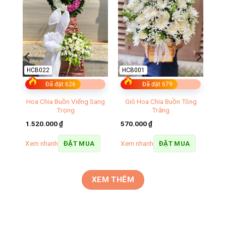
HCB022
HCB001
Đã đặt 626
Đã đặt 679
n
Hoa Chia Buồn Viếng Sang
Giỏ Hoa Chia Buồn Tông
Trọng
Trắng
1.520.000
₫
570.000
₫
Xem nhanh
Xem nhanh
ĐẶT MUA
ĐẶT MUA
XEM THÊM