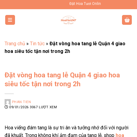
Bỏ
Đặt Hoa Tươi Online Uy Tín Toàn Quốc
qua
nội
dung
Trang chủ
»
Tin tức
»
Đặt vòng hoa tang lễ Quận 4 giao
hoa siêu tốc tận nơi trong 2h
Đặt vòng hoa tang lễ Quận 4 giao hoa
siêu tốc tận nơi trong 2h
PHAN TIEN
09/01/2026
3067 LƯỢT XEM
Hoa viếng đám tang là sự tri ân và tưởng nhớ đối với người
đã khuất. Trong không khí ảm đạm của tang lễ, shop
hoa