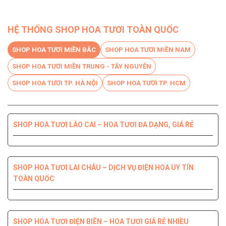
HỆ THỐNG SHOP HOA TƯƠI TOÀN QUỐC
SHOP HOA TƯƠI MIỀN BẮC
SHOP HOA TƯƠI MIỀN NAM
SHOP HOA TƯƠI MIỀN TRUNG - TÂY NGUYÊN
SHOP HOA TƯƠI TP. HÀ NỘI
SHOP HOA TƯƠI TP. HCM
SHOP HOA TƯƠI LÀO CAI – HOA TƯƠI ĐA DẠNG, GIÁ RẺ
SHOP HOA TƯƠI BẾN TRE DỊCH VỤ CHUYÊN NGHIỆP, CHẤT
SHOP HOA TƯƠI PHÚ YÊN ĐIỆN HOA CHẤT LƯỢNG HÀNG
SHOP HOA TƯƠI QUỐC OAI – HOA ĐẸP, GIAO NHANH
SHOP HOA TƯƠI QUẬN 8 – GIAO HOA TẬN NƠI TRONG 2H
LƯỢNG HÀNG ĐẦU
ĐẦU
SHOP HOA TƯƠI LAI CHÂU – DỊCH VỤ ĐIỆN HOA UY TÍN
TOÀN QUỐC
SHOP HOA TƯƠI THANH XUÂN – DỊCH VỤ ĐIỆN HOA CHẤT
SHOP HOA TƯƠI QUẬN 7 ĐẸP GIÁ RẺ GIAO NHANH 2H
SHOP HOA TƯƠI ĐỒNG NAI DỊCH VỤ ĐIỆN HOA TIỆN LỢI,
SHOP HOA TƯƠI NINH THUẬN – GIAO HOA NHANH CHÓNG,
LƯỢNG, GIÁ TỐT
NHANH CHÓNG
UY TÍN CHẤT LƯỢNG
SHOP HOA TƯƠI ĐIỆN BIÊN – HOA TƯƠI GIÁ RẺ NHIỀU