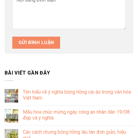
BÀI VIẾT GẦN ĐÂY
Tìm hiểu về ý nghĩa bông hồng cài áo trong văn hóa
Việt Nam
Không
có
Mẫu hoa chúc mừng ngày công an nhân dân 19/08
bình
luận
đẹp và ý nghĩa
ở
Tìm
Không
hiểu
có
Các cách chưng bông hồng lâu tàn đơn giản, hiệu
về
bình
ý
luận
quả