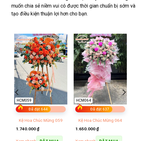
muốn chia sẻ niềm vui có được thời gian chuẩn bị sớm và
tạo điều kiện thuận lợi hơn cho bạn.
HCM059
HCM064
Đã đặt 644
Đã đặt 637
ơng
Kệ Hoa Chúc Mừng 059
Kệ Hoa Chúc Mừng 064
1.740.000
₫
1.650.000
₫