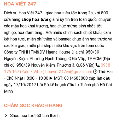
HOA VIỆT 247
Dịch vụ Hoa Việt 247 - giao hoa siêu tốc trong 2h, với 800
cửa hàng
shop hoa tươi
giá rẻ uy tín trên toàn quốc, chuyên
các mẫu hoa khai trương, hoa chúc mừng sinh nhật, tốt
nghiệp, hoa đám tang... Với nhiều chính sách chiết khấu, cam
kết hoa tươi, miễn phí thiệp và banner, chụp ảnh hoa trước và
sau khi giao, miễn phí ship nhiều khu vực trên toàn quốc
Công ty TNHH TM&DV Haena House Địa chỉ: 950/39
Nguyễn Kiệm, Phường Hạnh Thông, Q.Gò Vấp, TPHCM (Địa
chỉ cũ: 950/39 Nguyễn Kiệm, Phường 3, Q.Gò Vấp)
0938
176 167 (Zalo / Viber)
hoaviet247vn@gmail.com
Thứ Hai
- Chủ Nhật | 8:00 - 18:00 ▶️ MST: 0314683808 cấp lần đầu
ngày 17/10/2017 bởi Sở kế hoạch đầu tư Thành phố Hồ Chí
Minh
CHĂM SÓC KHÁCH HÀNG
Shop hoa tươi 63 tỉnh thành