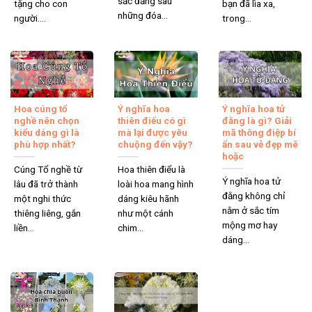
sắc đằng sau
tặng cho con
bạn đã lìa xa,
những đóa...
người....
trong...
Hoa cúng tổ
Ý nghĩa hoa
Ý nghĩa hoa tử
nghề nên chọn
thiên điểu có gì
đằng là gì? Giải
kiểu dáng gì là
mà lại được yêu
mã thông điệp bí
phù hợp nhất?
chuộng đến vậy?
ẩn sau vẻ đẹp mê
hoặc
Cúng Tổ nghề từ
Hoa thiên điểu là
Ý nghĩa hoa tử
lâu đã trở thành
loài hoa mang hình
đằng không chỉ
một nghi thức
dáng kiêu hãnh
nằm ở sắc tím
thiêng liêng, gắn
như một cánh
mộng mơ hay
liền...
chim...
dáng...