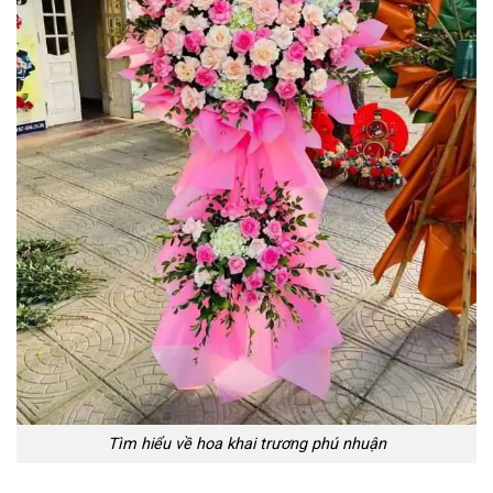
Võ Văn Chung
0742 ******
Đặt hàng thành công
2
phút trước
Tìm hiểu về hoa khai trương phú nhuận