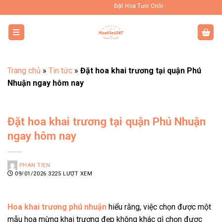
Bỏ
Đặt Hoa Tươi Online Uy Tín Toàn Quốc
qua
nội
dung
Trang chủ
»
Tin tức
»
Đặt hoa khai trương tại quận Phú
Nhuận ngay hôm nay
Đặt hoa khai trương tại quận Phú Nhuận
ngay hôm nay
PHAN TIEN
09/01/2026
3225 LƯỢT XEM
Hoa khai trương phú nhuận
hiểu rằng, việc chọn được một
mẫu hoa mừng khai trương đẹp không khác gì chọn được