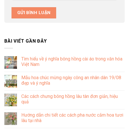
BÀI VIẾT GẦN ĐÂY
Tìm hiểu về ý nghĩa bông hồng cài áo trong văn hóa
Việt Nam
Không
có
Mẫu hoa chúc mừng ngày công an nhân dân 19/08
bình
luận
đẹp và ý nghĩa
ở
Tìm
Không
hiểu
có
Các cách chưng bông hồng lâu tàn đơn giản, hiệu
về
bình
ý
luận
quả
nghĩa
ở
bông
Mẫu
Không
hồng
hoa
có
Hướng dẫn chi tiết các cách pha nước cắm hoa tươi
cài
chúc
bình
áo
mừng
luận
lâu tại nhà
trong
ngày
ở
văn
công
Các
Không