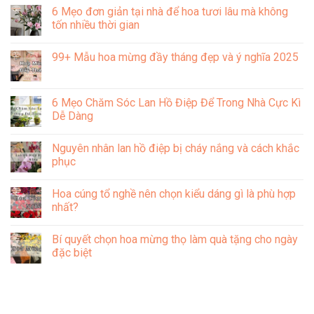
hóa
an
cách
có
6 Mẹo đơn giản tại nhà để hoa tươi lâu mà không
Việt
nhân
chưng
bình
Nam
dân
bông
luận
tốn nhiều thời gian
19/08
hồng
ở
đẹp
lâu
Hướng
Không
và
tàn
dẫn
có
99+ Mẫu hoa mừng đầy tháng đẹp và ý nghĩa 2025
ý
đơn
chi
bình
nghĩa
giản,
tiết
luận
Không
hiệu
các
ở
có
quả
cách
6
bình
pha
Mẹo
luận
6 Mẹo Chăm Sóc Lan Hồ Điệp Để Trong Nhà Cực Kì
nước
đơn
ở
cắm
giản
Dễ Dàng
99+
hoa
tại
Mẫu
tươi
nhà
Không
hoa
lâu
để
có
mừng
Nguyên nhân lan hồ điệp bị cháy nắng và cách khắc
tại
hoa
bình
đầy
nhà
tươi
luận
phục
tháng
lâu
ở
đẹp
mà
6
Không
và
không
Mẹo
có
ý
Hoa cúng tổ nghề nên chọn kiểu dáng gì là phù hợp
tốn
Chăm
bình
nghĩa
nhiều
Sóc
luận
nhất?
2025
thời
Lan
ở
gian
Hồ
Nguyên
Không
Điệp
nhân
có
Bí quyết chọn hoa mừng thọ làm quà tặng cho ngày
Để
lan
bình
Trong
hồ
luận
đặc biệt
Nhà
điệp
ở
Cực
bị
Hoa
Không
Kì
cháy
cúng
có
Dễ
nắng
tổ
bình
Dàng
và
nghề
luận
cách
nên
ở
khắc
chọn
Bí