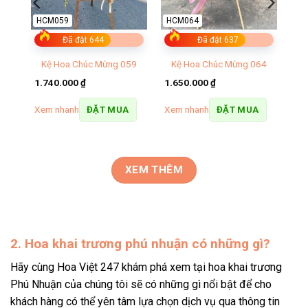
HCM059
HCM064
Đã đặt 644
Đã đặt 637
ơng
Kệ Hoa Chúc Mừng 059
Kệ Hoa Chúc Mừng 064
1.740.000
₫
1.650.000
₫
Xem nhanh
Xem nhanh
ĐẶT MUA
ĐẶT MUA
XEM THÊM
2. Hoa khai trương phú nhuận có những gì?
Hãy cùng Hoa Việt 247 khám phá xem tại hoa khai trương
Phú Nhuận của chúng tôi sẽ có những gì nổi bật để cho
khách hàng có thể yên tâm lựa chọn dịch vụ qua thông tin