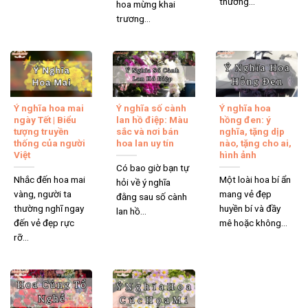
thường...
hoa mừng khai
trương...
Ý nghĩa hoa mai
Ý nghĩa số cành
Ý nghĩa hoa
ngày Tết | Biểu
lan hồ điệp: Màu
hồng đen: ý
tượng truyền
sắc và nơi bán
nghĩa, tặng dịp
thống của người
hoa lan uy tín
nào, tặng cho ai,
Việt
hình ảnh
Có bao giờ bạn tự
Nhắc đến hoa mai
Một loài hoa bí ẩn
hỏi về ý nghĩa
vàng, người ta
mang vẻ đẹp
đằng sau số cành
thường nghĩ ngay
huyền bí và đầy
lan hồ...
đến vẻ đẹp rực
mê hoặc không...
rỡ...