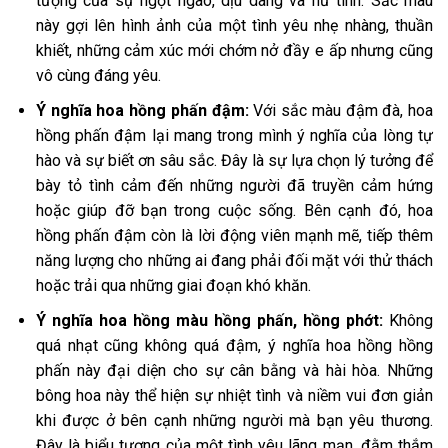
tượng của sự ngọt ngào, dịu dàng và nữ tính. Sắc màu
này gợi lên hình ảnh của một tình yêu nhẹ nhàng, thuần
khiết, những cảm xúc mới chớm nở đầy e ấp nhưng cũng
vô cùng đáng yêu.
Ý nghĩa hoa hồng phấn
đậm:
Với sắc màu đậm đà, hoa
hồng phấn đậm lại mang trong mình ý nghĩa của lòng tự
hào và sự biết ơn sâu sắc. Đây là sự lựa chọn lý tưởng để
bày tỏ tình cảm đến những người đã truyền cảm hứng
hoặc giúp đỡ bạn trong cuộc sống. Bên cạnh đó, hoa
hồng phấn đậm còn là lời động viên mạnh mẽ, tiếp thêm
năng lượng cho những ai đang phải đối mặt với thử thách
hoặc trải qua những giai đoạn khó khăn.
Ý nghĩa hoa hồng màu hồng phấn, hồng phớt:
Không
quá nhạt cũng không quá đậm, ý nghĩa hoa hồng hồng
phấn này đại diện cho sự cân bằng và hài hòa. Những
bông hoa này thể hiện sự nhiệt tình và niềm vui đơn giản
khi được ở bên cạnh những người mà bạn yêu thương.
Đây là biểu tượng của một tình yêu lãng mạn, đằm thắm