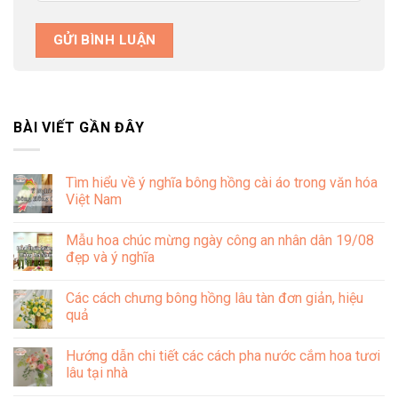
BÀI VIẾT GẦN ĐÂY
Tìm hiểu về ý nghĩa bông hồng cài áo trong văn hóa
Việt Nam
Không
có
Mẫu hoa chúc mừng ngày công an nhân dân 19/08
bình
luận
đẹp và ý nghĩa
ở
Tìm
Không
hiểu
có
Các cách chưng bông hồng lâu tàn đơn giản, hiệu
về
bình
ý
luận
quả
nghĩa
ở
bông
Mẫu
Không
hồng
hoa
có
Hướng dẫn chi tiết các cách pha nước cắm hoa tươi
cài
chúc
bình
áo
mừng
luận
lâu tại nhà
trong
ngày
ở
văn
công
Các
Không