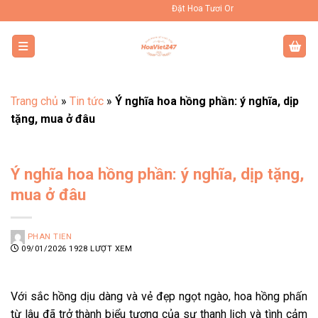
Bỏ
Đặt Hoa Tươi Online Uy Tín Toàn Quốc
qua
nội
dung
Trang chủ
»
Tin tức
»
Ý nghĩa hoa hồng phần: ý nghĩa, dịp
tặng, mua ở đâu
Ý nghĩa hoa hồng phần: ý nghĩa, dịp tặng,
mua ở đâu
PHAN TIEN
09/01/2026
1928 LƯỢT XEM
Với sắc hồng dịu dàng và vẻ đẹp ngọt ngào, hoa hồng phấn
từ lâu đã trở thành biểu tượng của sự thanh lịch và tình cảm