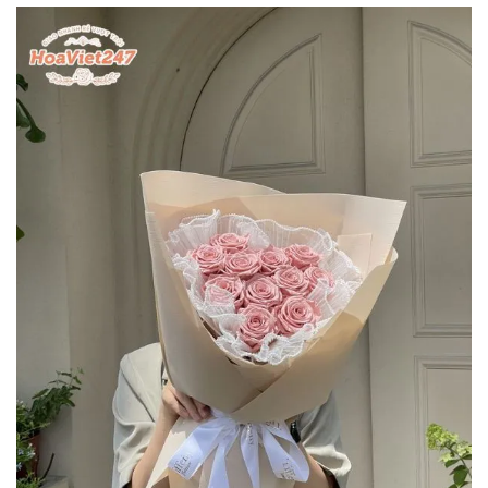
Anh Nguyen
0655*******
Đặt hàng thành công
18
phút trước