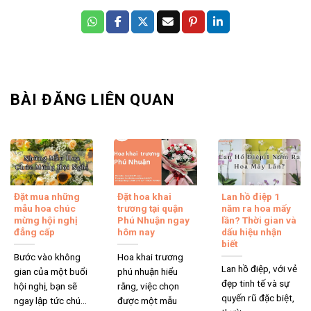
BÀI ĐĂNG LIÊN QUAN
Đặt mua những
Đặt hoa khai
Lan hồ điệp 1
mẫu hoa chúc
trương tại quận
năm ra hoa mấy
mừng hội nghị
Phú Nhuận ngay
lần? Thời gian và
đẳng cấp
hôm nay
dấu hiệu nhận
biết
Bước vào không
Hoa khai trương
Lan hồ điệp, với vẻ
gian của một buổi
phú nhuận hiểu
đẹp tinh tế và sự
hội nghị, bạn sẽ
rằng, việc chọn
quyến rũ đặc biệt,
ngay lập tức chú...
được một mẫu