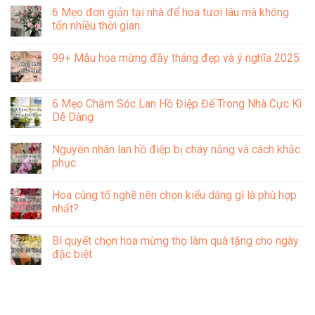
hóa
an
cách
có
6 Mẹo đơn giản tại nhà để hoa tươi lâu mà không
Việt
nhân
chưng
bình
Nam
dân
bông
luận
tốn nhiều thời gian
19/08
hồng
ở
đẹp
lâu
Hướng
Không
và
tàn
dẫn
có
99+ Mẫu hoa mừng đầy tháng đẹp và ý nghĩa 2025
ý
đơn
chi
bình
nghĩa
giản,
tiết
luận
Không
hiệu
các
ở
có
quả
cách
6
bình
pha
Mẹo
luận
6 Mẹo Chăm Sóc Lan Hồ Điệp Để Trong Nhà Cực Kì
nước
đơn
ở
cắm
giản
Dễ Dàng
99+
hoa
tại
Mẫu
tươi
nhà
Không
hoa
lâu
để
có
mừng
Nguyên nhân lan hồ điệp bị cháy nắng và cách khắc
tại
hoa
bình
đầy
nhà
tươi
luận
phục
tháng
lâu
ở
đẹp
mà
6
Không
và
không
Mẹo
có
ý
Hoa cúng tổ nghề nên chọn kiểu dáng gì là phù hợp
tốn
Chăm
bình
nghĩa
nhiều
Sóc
luận
nhất?
2025
thời
Lan
ở
gian
Hồ
Nguyên
Không
Điệp
nhân
có
Bí quyết chọn hoa mừng thọ làm quà tặng cho ngày
Để
lan
bình
Trong
hồ
luận
đặc biệt
Nhà
điệp
ở
Cực
bị
Hoa
Không
Kì
cháy
cúng
có
Dễ
nắng
tổ
bình
Dàng
và
nghề
luận
cách
nên
ở
khắc
chọn
Bí