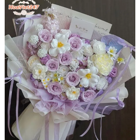
Phan Quốc Cường
0979******
Đặt hàng thành công
18
phút trước