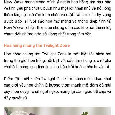
New Wave mang trong mình
ý nghĩa hoa hồng tím
sâu sắc
về tình yêu pha chút u buồn như một lời nhắn nhủ về nỗi lòng
thầm kín, sự chờ đợi kiên nhẫn và một trái tim luôn hy vọng
được đáp lại. Với sắc hoa mơ màng và thông điệp tinh tế,
New Wave là hiện thân của những cảm xúc khó nói thành lời,
chạm đến những góc sâu lắng nhất trong tâm hồn.
Hoa hồng nhung tím Twilight Zone
Hoa hồng nhung tím
Twilight Zone là một kiệt tác hiếm hoi
trong thế giới hoa hồng, nổi bật với sắc tím nhung rực rỡ pha
chút ánh sáng lung linh, tựa như bầu trời hoàng hôn huyền bí.
Điểm đặc biệt khiến Twilight Zone trở thành niềm khao khát
của giới yêu hoa chính là hương thơm mạnh mẽ, đậm đà mùi
quýt hòa quyện chút ngọt ngào, mang lại cảm giác dễ chịu và
đầy quyến rũ.