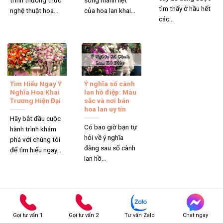
trình thưởng thức
sống mãnh liệt
tìm thấy ở hầu hết
nghệ thuật hoa...
của hoa lan khai...
các...
Tìm Hiểu Ngay Ý
Ý nghĩa số cành
Nghĩa Hoa Khai
lan hồ điệp: Màu
Trương Hiện Đại
sắc và nơi bán
hoa lan uy tín
Hãy bắt đầu cuộc
Có bao giờ bạn tự
hành trình khám
hỏi về ý nghĩa
phá với chúng tôi
đằng sau số cành
để tìm hiểu ngay...
lan hồ...
Nội dung Bình luận
Gọi tư vấn 1
Gọi tư vấn 2
Tư vấn Zalo
Chat ngay