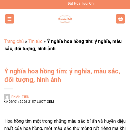
Bỏ
Đặt Hoa Tươi Online Uy Tín Toàn Quốc
qua
nội
dung
Trang chủ
»
Tin tức
»
Ý nghĩa hoa hồng tím: ý nghĩa, màu
sắc, đối tượng, hình ảnh
Ý nghĩa hoa hồng tím: ý nghĩa, màu sắc,
đối tượng, hình ảnh
PHAN TIEN
09/01/2026
2157 LƯỢT XEM
Hoa hồng tím một trong những màu sắc bí ẩn và huyền diệu
nhất của hoa hồng, một màu sắc thơ mộng rất riêng mà khi