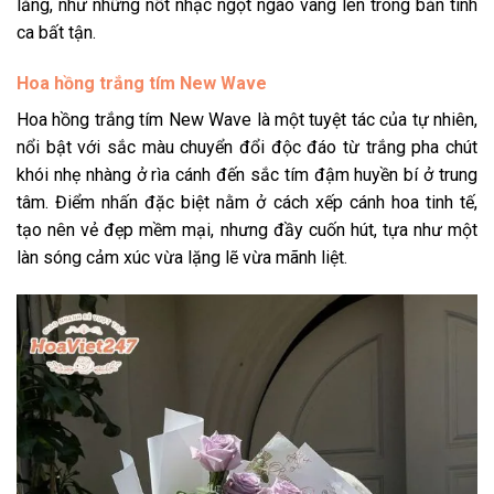
lắng, như những nốt nhạc ngọt ngào vang lên trong bản tình
ca bất tận.
Hoa hồng trắng tím New Wave
Hoa hồng trắng tím
New Wave là một tuyệt tác của tự nhiên,
nổi bật với sắc màu chuyển đổi độc đáo từ trắng pha chút
khói nhẹ nhàng ở rìa cánh đến sắc tím đậm huyền bí ở trung
tâm. Điểm nhấn đặc biệt nằm ở cách xếp cánh hoa tinh tế,
tạo nên vẻ đẹp mềm mại, nhưng đầy cuốn hút, tựa như một
làn sóng cảm xúc vừa lặng lẽ vừa mãnh liệt.