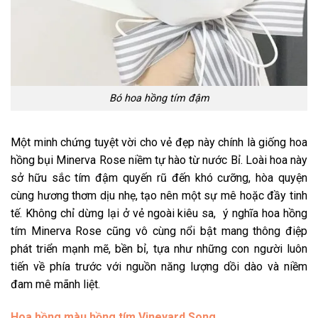
Bó hoa hồng tím đậm
Một minh chứng tuyệt vời cho vẻ đẹp này chính là giống hoa
hồng bụi Minerva Rose niềm tự hào từ nước Bỉ. Loài hoa này
sở hữu sắc tím đậm quyến rũ đến khó cưỡng, hòa quyện
cùng hương thơm dịu nhẹ, tạo nên một sự mê hoặc đầy tinh
tế. Không chỉ dừng lại ở vẻ ngoài kiêu sa,
ý nghĩa hoa hồng
tím
Minerva Rose cũng vô cùng nổi bật mang thông điệp
phát triển mạnh mẽ, bền bỉ, tựa như những con người luôn
tiến về phía trước với nguồn năng lượng dồi dào và niềm
đam mê mãnh liệt.
Hoa hồng màu hồng tím Vineyard Song