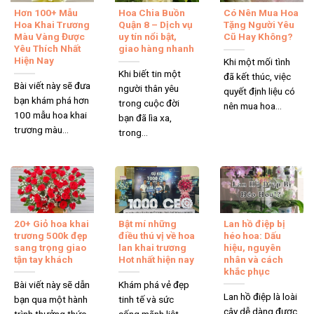
Hơn 100+ Mẫu
Hoa Chia Buồn
Có Nên Mua Hoa
Hoa Khai Trương
Quận 8 – Dịch vụ
Tặng Người Yêu
Màu Vàng Được
uy tín nổi bật,
Cũ Hay Không?
Yêu Thích Nhất
giao hàng nhanh
Hiện Nay
Khi một mối tình
Khi biết tin một
đã kết thúc, việc
Bài viết này sẽ đưa
người thân yêu
quyết định liệu có
bạn khám phá hơn
trong cuộc đời
nên mua hoa...
100 mẫu hoa khai
bạn đã lìa xa,
trương màu...
trong...
20+ Giỏ hoa khai
Bật mí những
Lan hồ điệp bị
trương 500k đẹp
điều thú vị về hoa
héo hoa: Dấu
sang trọng giao
lan khai trương
hiệu, nguyên
tận tay khách
Hot nhất hiện nay
nhân và cách
khắc phục
Bài viết này sẽ dẫn
Khám phá vẻ đẹp
Lan hồ điệp là loài
bạn qua một hành
tinh tế và sức
cây dễ dàng được