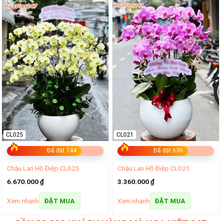
CL025
CL021
Đã đặt 744
Đã đặt 636
Chậu Lan Hồ Điệp CL025
Chậu Lan Hồ Điệp CL021
6.670.000
₫
3.360.000
₫
Xem nhanh
Xem nhanh
ĐẶT MUA
ĐẶT MUA