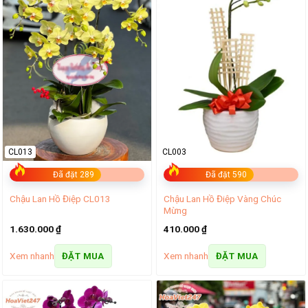
CL013
CL003
Đã đặt 289
Đã đặt 590
Chậu Lan Hồ Điệp Vàng Chúc
Chậu Lan Hồ Điệp CL013
Mừng
1.630.000
₫
410.000
₫
Xem nhanh
Xem nhanh
ĐẶT MUA
ĐẶT MUA