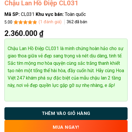
Chậu Lan Hồ Điệp CL031
Mã SP:
CL031
Khu vực bán:
Toàn quốc
(
1
đánh giá)
362
đã bán
5.00
Anh Nguyen
5.00
1
trên 5
0907*******
Đặt hàng thành công
2.360.000
₫
23
phút trước
dựa trên
đánh giá
Chậu Lan Hồ Điệp CL031 là minh chứng hoàn hảo cho sự
giao thoa giữa vẻ đẹp sang trọng và nét dịu dàng, tinh tế.
Sắc tím mộng mơ hòa quyện cùng sắc trắng thanh khiết
tạo nên một tổng thể hài hòa, đầy cuốn hút. Hãy cùng Hoa
Việt 247 khám phá sự đặc biệt của mẫu chậu lan 2 tầng
này, nơi vẻ đẹp quyền lực gặp gỡ sự nhẹ nhàng, e ấp!
THÊM VÀO GIỎ HÀNG
MUA NGAY!