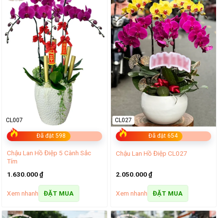
CL007
CL027
Đã đặt 598
Đã đặt 654
Chậu Lan Hồ Điệp 5 Cành Sắc
Chậu Lan Hồ Điệp CL027
Tím
1.630.000
₫
2.050.000
₫
Xem nhanh
Xem nhanh
ĐẶT MUA
ĐẶT MUA