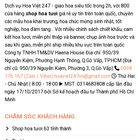
Dịch vụ Hoa Việt 247 - giao hoa siêu tốc trong 2h, với 800
cửa hàng
shop hoa tươi
giá rẻ uy tín trên toàn quốc, chuyên
các mẫu hoa khai trương, hoa chúc mừng sinh nhật, tốt
nghiệp, hoa đám tang... Với nhiều chính sách chiết khấu, cam
kết hoa tươi, miễn phí thiệp và banner, chụp ảnh hoa trước và
sau khi giao, miễn phí ship nhiều khu vực trên toàn quốc
Công ty TNHH TM&DV Haena House Địa chỉ: 950/39
Nguyễn Kiệm, Phường Hạnh Thông, Q.Gò Vấp, TPHCM (Địa
chỉ cũ: 950/39 Nguyễn Kiệm, Phường 3, Q.Gò Vấp)
0938
176 167 (Zalo / Viber)
hoaviet247vn@gmail.com
Thứ Hai
- Chủ Nhật | 8:00 - 18:00 ▶️ MST: 0314683808 cấp lần đầu
ngày 17/10/2017 bởi Sở kế hoạch đầu tư Thành phố Hồ Chí
Minh
CHĂM SÓC KHÁCH HÀNG
Shop hoa tươi 63 tỉnh thành