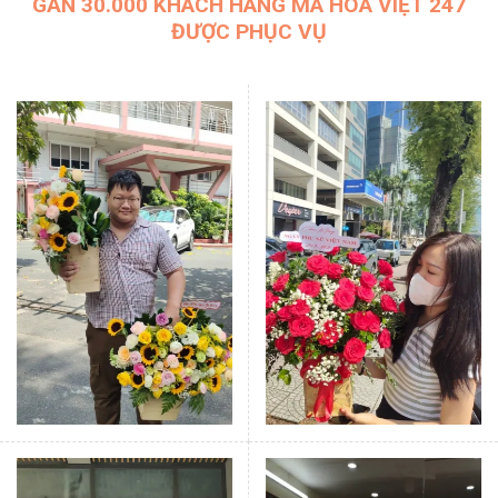
GẦN 30.000 KHÁCH HÀNG MÀ HOA VIỆT 247
ĐƯỢC PHỤC VỤ