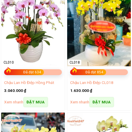
CL010
CL018
Đã đặt 634
Đã đặt 854
Chậu Lan Hồ Điệp Hồng Phát
Chậu Lan Hồ Điệp CL018
3.040.000
₫
1.630.000
₫
Xem nhanh
Xem nhanh
ĐẶT MUA
ĐẶT MUA