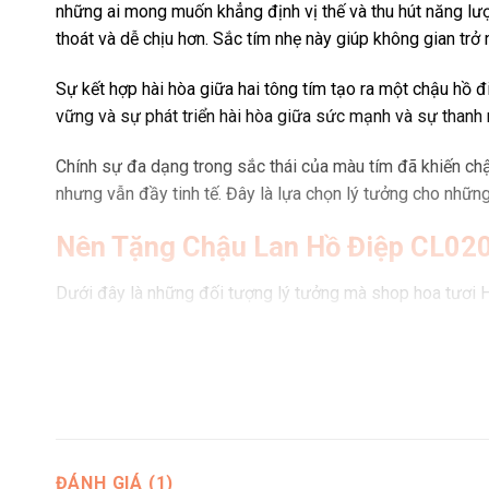
những ai mong muốn khẳng định vị thế và thu hút năng l
thoát và dễ chịu hơn. Sắc tím nhẹ này giúp không gian trở 
Sự kết hợp hài hòa giữa hai tông tím tạo ra một chậu hồ 
vững và sự phát triển hài hòa giữa sức mạnh và sự thanh 
Chính sự đa dạng trong sắc thái của màu tím đã khiến chậ
nhưng vẫn đầy tinh tế. Đây là lựa chọn lý tưởng cho nhữn
Nên Tặng Chậu Lan Hồ Điệp CL020
Dưới đây là những đối tượng lý tưởng mà shop hoa tươi Ho
Ban lãnh đạo và cấp trên: Thể hiện sự tôn trọng, ngưỡn
Sếp và đối tác quan trọng: Tạo ấn tượng đẳng cấp, củ
Cha mẹ: Gửi gắm lòng biết ơn, sự kính trọng và mong mu
Người thân lớn tuổi trong gia đình: Thể hiện lòng hiếu 
ĐÁNH GIÁ (1)