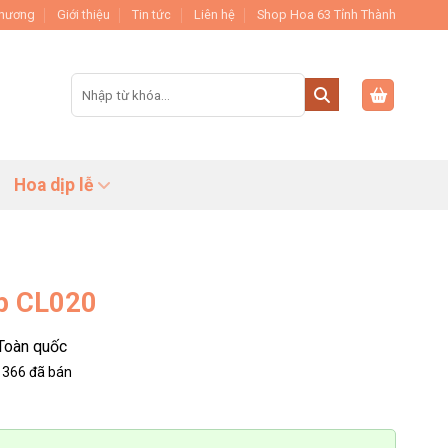
Thương
Giới thiệu
Tin tức
Liên hệ
Shop Hoa 63 Tỉnh Thành
Tìm
kiếm:
Hoa dịp lễ
p CL020
Toàn quốc
366
đã bán