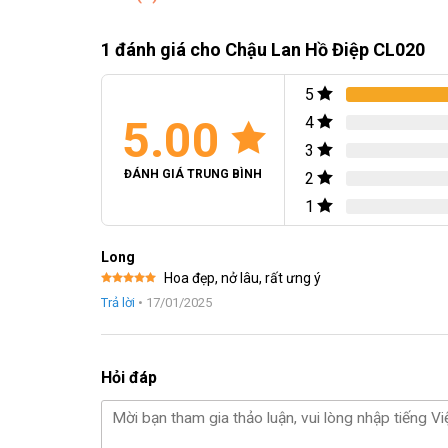
Thầy cô, người cố vấn: Tôn vinh sự chỉ dẫn và công lao
Bạn bè thân thiết, đồng nghiệp đáng quý: Là món quà ti
1 đánh giá cho
Chậu Lan Hồ Điệp CL020
Mỗi cành lan trong chậu CL020 đều mang thông điệp về sự
5
5.00
4
3
ĐÁNH GIÁ TRUNG BÌNH
2
1
Long
Hoa đẹp, nở lâu, rất ưng ý
Được xếp
Trả lời
•
17/01/2025
hạng
5
5
sao
Hỏi đáp