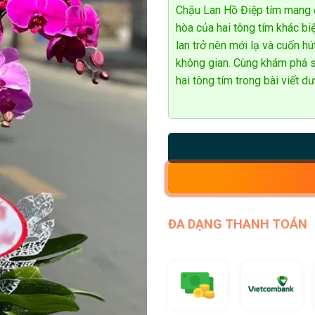
Chậu Lan Hồ Điệp tím mang đ
hòa của hai tông tím khác bi
lan trở nên mới lạ và cuốn h
không gian. Cùng khám phá s
hai tông tím trong bài viết dư
ĐA DẠNG THANH TOÁN