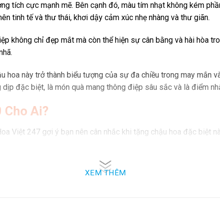
ượng tích cực mạnh mẽ. Bên cạnh đó, màu tím nhạt không kém phầ
nên tinh tế và thư thái, khơi dậy cảm xúc nhẹ nhàng và thư giãn.
điệp không chỉ đẹp mắt mà còn thể hiện sự cân bằng và hài hòa t
nhã.
u hoa này trở thành biểu tượng của sự đa chiều trong may mắn và
g dịp đặc biệt, là món quà mang thông điệp sâu sắc và là điểm n
 Cho Ai?
a Việt 247 gợi ý bạn nên cân nhắc khi tặng chậu hoa đặc biệt nà
g mộ và là lời chúc thịnh vượng, thành công trong sự nghiệp.
ng cố mối quan hệ và mang thông điệp về sự hợp tác bền vững.
XEM THÊM
ốn mang lại niềm vui, sức khỏe, và tài lộc cho đấng sinh thành.
thảo và sự quan tâm, với lời chúc bình an và hạnh phúc trong cuộc 