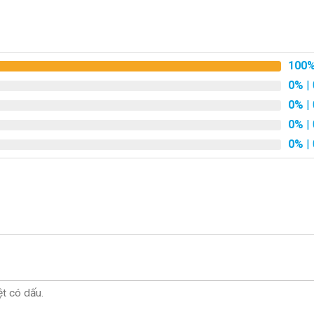
, cùng lời chúc về sự may mắn và trí tuệ phát triển không ngừng.
nh tế để chúc mừng các dịp quan trọng như khai trương, kỷ niệm, 
 may mắn và thịnh vượng, làm cho món quà trở nên ý nghĩa và đặc
100
0%
| 
0%
| 
0%
| 
0%
| 