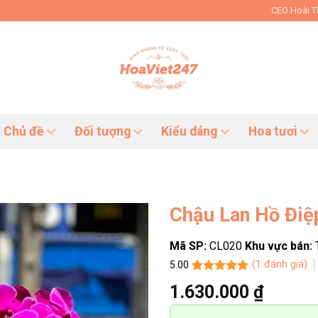
CEO Hoài 
Chủ đề
Đối tượng
Kiểu dáng
Hoa tươi
Chậu Lan Hồ Điệ
Mã SP:
CL020
Khu vực bán:
(
1
đánh giá)
5.00
5.00
1
trên 5
1.630.000
₫
dựa trên
đánh giá