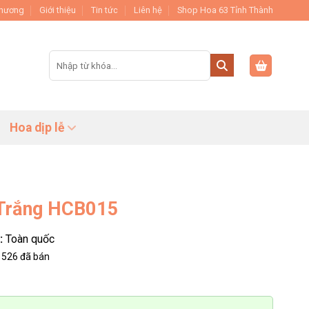
Thương
Giới thiệu
Tin tức
Liên hệ
Shop Hoa 63 Tỉnh Thành
Tìm
kiếm:
Hoa dịp lễ
 Trắng HCB015
:
Toàn quốc
526
đã bán