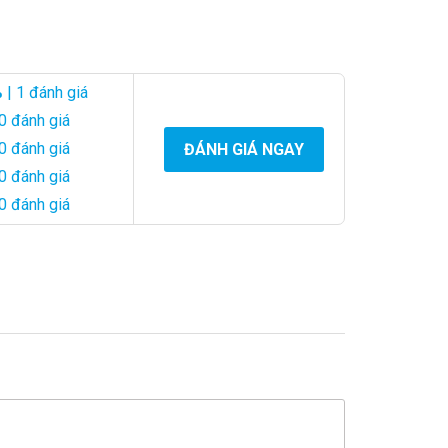
%
| 1 đánh giá
0 đánh giá
0 đánh giá
ĐÁNH GIÁ NGAY
0 đánh giá
0 đánh giá
rong bức tranh buồn bã, là đỉnh cao của sự kính trọng và
cao quý và tinh tế. Hoa lan trắng, với vẻ đẹp tinh khôi
ọng.
sự biểu hiện tốt nhất của tình cảm, làm cho mọi người cảm