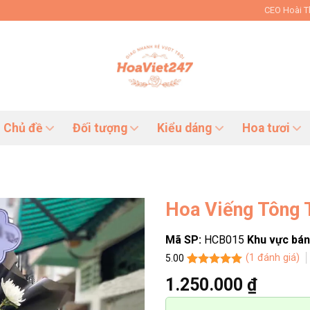
CEO Hoài 
Chủ đề
Đối tượng
Kiểu dáng
Hoa tươi
Hoa Viếng Tông
Mã SP:
HCB015
Khu vực bán
(
1
đánh giá)
5.00
5.00
1
trên 5
1.250.000
₫
dựa trên
đánh giá