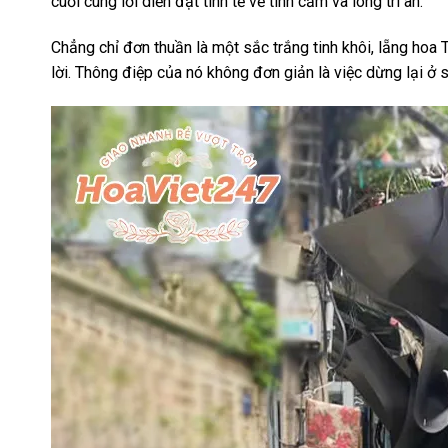
cuối cùng lời diễn đạt tinh tế về tình cảm và lòng tri ân.
Chẳng chỉ đơn thuần là một sắc trắng tinh khôi, lẵng hoa
lời. Thông điệp của nó không đơn giản là việc dừng lại ở 