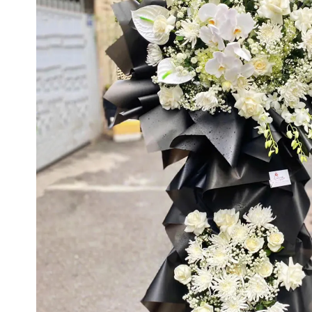
Phạm Mạnh Hùng
0764******
Đặt hàng thành công
7
phút trước