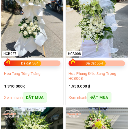
HCB027
HCB008
Đã đặt 564
Đã đặt 554
Hoa Phúng Điếu Sang Trọng
Hoa Tang Tông Trắng
HCB008
1.310.000
₫
1.950.000
₫
Xem nhanh
Xem nhanh
ĐẶT MUA
ĐẶT MUA