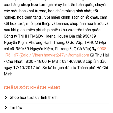
cửa hàng
shop hoa tươi
giá rẻ uy tín trên toàn quốc, chuyên
các mẫu hoa khai trương, hoa chúc mừng sinh nhật, tốt
nghiệp, hoa đám tang... Với nhiều chính sách chiết khấu, cam
kết hoa tươi, miễn phí thiệp và banner, chụp ảnh hoa trước và
sau khi giao, miễn phí ship nhiều khu vực trên toàn quốc
Công ty TNHH TM&DV Haena House Địa chỉ: 950/39
Nguyễn Kiệm, Phường Hạnh Thông, Q.Gò Vấp, TPHCM (Địa
chỉ cũ: 950/39 Nguyễn Kiệm, Phường 3, Q.Gò Vấp)
0938
176 167 (Zalo / Viber)
hoaviet247vn@gmail.com
Thứ Hai
- Chủ Nhật | 8:00 - 18:00 ▶️ MST: 0314683808 cấp lần đầu
ngày 17/10/2017 bởi Sở kế hoạch đầu tư Thành phố Hồ Chí
Minh
CHĂM SÓC KHÁCH HÀNG
Shop hoa tươi 63 tỉnh thành
Tin tức