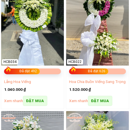
HCB034
HCB022
Đã đặt 492
Đã đặt 626
Lẵng Hoa Viếng
Hoa Chia Buồn Viếng Sang Trọng
1.040.000
₫
1.520.000
₫
Xem nhanh
Xem nhanh
ĐẶT MUA
ĐẶT MUA