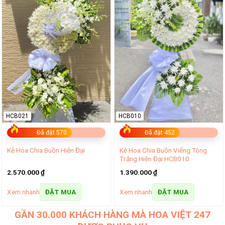
HCB021
HCB010
Đã đặt 570
Đã đặt 452
Kệ Hoa Chia Buồn Viếng Tông
Kệ Hoa Chia Buồn Hiện Đại
Trắng Hiện Đại HCB010
2.570.000
₫
1.390.000
₫
Xem nhanh
Xem nhanh
ĐẶT MUA
ĐẶT MUA
GẦN 30.000 KHÁCH HÀNG MÀ HOA VIỆT 247