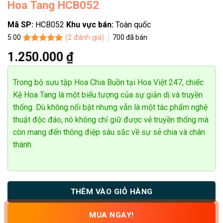
Hoa Tang HCB052
Mã SP:
HCB052
Khu vực bán:
Toàn quốc
(
2
đánh giá)
700
đã bán
5.00
5.00
2
trên 5
1.250.000
₫
dựa trên
đánh giá
Trong bộ sưu tập Hoa Chia Buồn tại Hoa Việt 247, chiếc
Kệ Hoa Tang là một biểu tượng của sự giản dị và truyền
thống. Dù không nổi bật nhưng vẫn là một tác phẩm nghệ
thuật độc đáo, nó không chỉ giữ được vẻ truyền thống mà
còn mang đến thông điệp sâu sắc về sự sẻ chia và chân
thành.
THÊM VÀO GIỎ HÀNG
MUA NGAY!