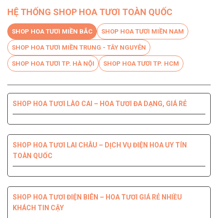
HỆ THỐNG SHOP HOA TƯƠI TOÀN QUỐC
SHOP HOA TƯƠI MIỀN BẮC
SHOP HOA TƯƠI MIỀN NAM
SHOP HOA TƯƠI MIỀN TRUNG - TÂY NGUYÊN
SHOP HOA TƯƠI TP. HÀ NỘI
SHOP HOA TƯƠI TP. HCM
SHOP HOA TƯƠI LÀO CAI – HOA TƯƠI ĐA DẠNG, GIÁ RẺ
SHOP HOA TƯƠI BẾN TRE DỊCH VỤ CHUYÊN NGHIỆP, CHẤT
SHOP HOA TƯƠI PHÚ YÊN ĐIỆN HOA CHẤT LƯỢNG HÀNG
SHOP HOA TƯƠI QUỐC OAI – HOA ĐẸP, GIAO NHANH
SHOP HOA TƯƠI QUẬN 8 – GIAO HOA TẬN NƠI TRONG 2H
LƯỢNG HÀNG ĐẦU
ĐẦU
SHOP HOA TƯƠI LAI CHÂU – DỊCH VỤ ĐIỆN HOA UY TÍN
TOÀN QUỐC
SHOP HOA TƯƠI THANH XUÂN – DỊCH VỤ ĐIỆN HOA CHẤT
SHOP HOA TƯƠI QUẬN 7 ĐẸP GIÁ RẺ GIAO NHANH 2H
SHOP HOA TƯƠI ĐỒNG NAI DỊCH VỤ ĐIỆN HOA TIỆN LỢI,
SHOP HOA TƯƠI NINH THUẬN – GIAO HOA NHANH CHÓNG,
LƯỢNG, GIÁ TỐT
NHANH CHÓNG
UY TÍN CHẤT LƯỢNG
SHOP HOA TƯƠI ĐIỆN BIÊN – HOA TƯƠI GIÁ RẺ NHIỀU
KHÁCH TIN CẬY
SHOP HOA TƯƠI QUẬN 6 – GIÁ TỐT GIAO HOA TẬN NHÀ