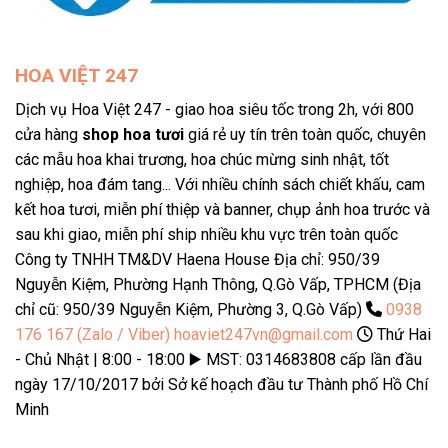
HOA VIỆT 247
Dịch vụ Hoa Việt 247 - giao hoa siêu tốc trong 2h, với 800
cửa hàng
shop hoa tươi
giá rẻ uy tín trên toàn quốc, chuyên
các mẫu hoa khai trương, hoa chúc mừng sinh nhật, tốt
nghiệp, hoa đám tang... Với nhiều chính sách chiết khấu, cam
kết hoa tươi, miễn phí thiệp và banner, chụp ảnh hoa trước và
sau khi giao, miễn phí ship nhiều khu vực trên toàn quốc
Công ty TNHH TM&DV Haena House Địa chỉ: 950/39
Nguyễn Kiệm, Phường Hạnh Thông, Q.Gò Vấp, TPHCM (Địa
chỉ cũ: 950/39 Nguyễn Kiệm, Phường 3, Q.Gò Vấp)
0938
176 167 (Zalo / Viber)
hoaviet247vn@gmail.com
Thứ Hai
- Chủ Nhật | 8:00 - 18:00 ▶️ MST: 0314683808 cấp lần đầu
ngày 17/10/2017 bởi Sở kế hoạch đầu tư Thành phố Hồ Chí
Minh