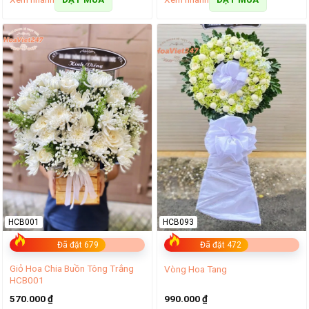
HCB001
HCB093
Đã đặt 679
Đã đặt 472
Giỏ Hoa Chia Buồn Tông Trắng
Vòng Hoa Tang
HCB001
570.000
₫
990.000
₫