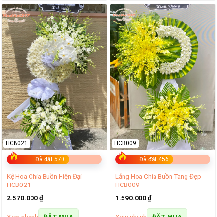
HCB021
HCB009
Đã đặt 570
Đã đặt 456
Kệ Hoa Chia Buồn Hiện Đại
Lẵng Hoa Chia Buồn Tang Đẹp
HCB021
HCB009
2.570.000
₫
1.590.000
₫
Xem nhanh
Xem nhanh
ĐẶT MUA
ĐẶT MUA