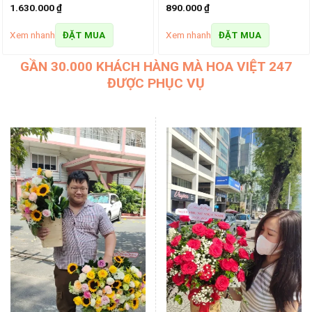
1.630.000
₫
890.000
₫
Xem nhanh
Xem nhanh
ĐẶT MUA
ĐẶT MUA
GẦN 30.000 KHÁCH HÀNG MÀ HOA VIỆT 247
ĐƯỢC PHỤC VỤ