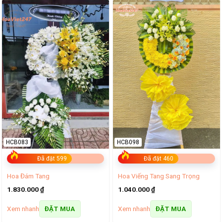
HCB083
HCB098
Đã đặt 599
Đã đặt 460
Hoa Đám Tang
Hoa Viếng Tang Sang Trọng
1.830.000
₫
1.040.000
₫
Xem nhanh
Xem nhanh
ĐẶT MUA
ĐẶT MUA