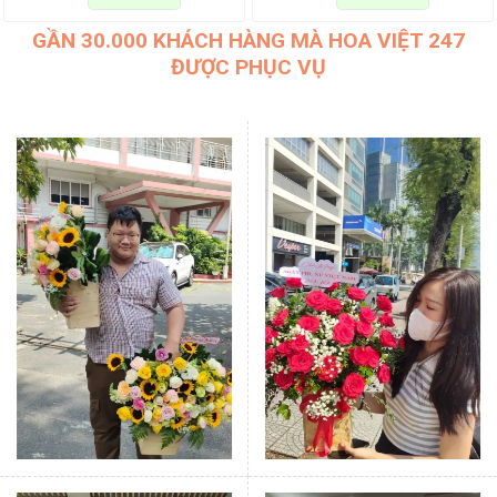
GẦN 30.000 KHÁCH HÀNG MÀ HOA VIỆT 247
ĐƯỢC PHỤC VỤ