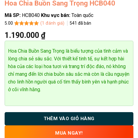
Hoa Chia Buồn Sang Trọng HCB040
Mã SP:
HCB040
Khu vực bán:
Toàn quốc
(
1
đánh giá)
541
đã bán
5.00
Vũ Quốc Hùng
5.00
1
trên 5
0768******
Đặt hàng thành công
1.190.000
₫
dựa trên
7
phút trước
đánh giá
Hoa Chia Buồn Sang Trọng là biểu tượng của tình cảm và
lòng chia sẻ sâu sắc. Với thiết kế tinh tế, sự kết hợp hài
hòa của các loại hoa tươi và trang trí độc đáo, nó không
chỉ mang đến lời chia buồn sâu sắc mà còn là cầu nguyện
cho linh hồn người quá cố tìm thấy bình yên và hạnh phúc
ở cõi vĩnh hằng.
THÊM VÀO GIỎ HÀNG
MUA NGAY!