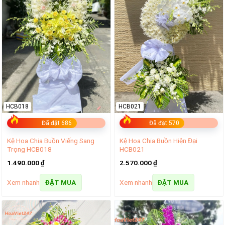
HCB018
HCB021
Đã đặt 686
Đã đặt 570
Kệ Hoa Chia Buồn Viếng Sang
Kệ Hoa Chia Buồn Hiện Đại
Trọng HCB018
HCB021
1.490.000
₫
2.570.000
₫
Xem nhanh
Xem nhanh
ĐẶT MUA
ĐẶT MUA