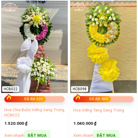
HCB022
HCB098
Đã đặt 626
Đã đặt 460
Hoa Chia Buồn Viếng Sang Trọng
Hoa Viếng Tang Sang Trọng
HCB022
1.520.000
₫
1.040.000
₫
Xem nhanh
Xem nhanh
ĐẶT MUA
ĐẶT MUA