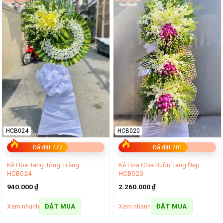
HCB024
HCB020
Đã đặt 477
Đã đặt 701
Kệ Hoa Tang Tông Trắng
Kệ Hoa Chia Buồn Tang Đẹp
HCB024
HCB020
940.000
₫
2.260.000
₫
Xem nhanh
Xem nhanh
ĐẶT MUA
ĐẶT MUA