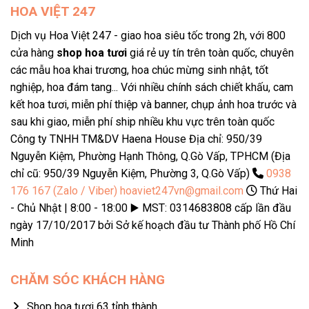
HOA VIỆT 247
Dịch vụ Hoa Việt 247 - giao hoa siêu tốc trong 2h, với 800
cửa hàng
shop hoa tươi
giá rẻ uy tín trên toàn quốc, chuyên
các mẫu hoa khai trương, hoa chúc mừng sinh nhật, tốt
nghiệp, hoa đám tang... Với nhiều chính sách chiết khấu, cam
kết hoa tươi, miễn phí thiệp và banner, chụp ảnh hoa trước và
sau khi giao, miễn phí ship nhiều khu vực trên toàn quốc
Công ty TNHH TM&DV Haena House Địa chỉ: 950/39
Nguyễn Kiệm, Phường Hạnh Thông, Q.Gò Vấp, TPHCM (Địa
chỉ cũ: 950/39 Nguyễn Kiệm, Phường 3, Q.Gò Vấp)
0938
176 167 (Zalo / Viber)
hoaviet247vn@gmail.com
Thứ Hai
- Chủ Nhật | 8:00 - 18:00 ▶️ MST: 0314683808 cấp lần đầu
ngày 17/10/2017 bởi Sở kế hoạch đầu tư Thành phố Hồ Chí
Minh
CHĂM SÓC KHÁCH HÀNG
Shop hoa tươi 63 tỉnh thành