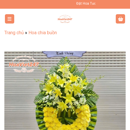
Bỏ
Đặt Hoa Tươi Online Uy Tín Toàn Quốc
qua
nội
dung
Trang chủ
»
Hoa chia buồn