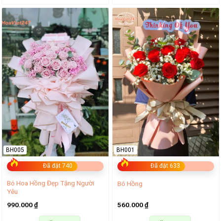
BH005
BH001
Đã đặt 740
Đã đặt 633
Bó Hoa Hồng Đẹp Tặng Người
Bó Hồng
Yêu
990.000
₫
560.000
₫