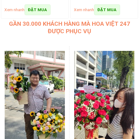
Xem nhanh
Xem nhanh
ĐẶT MUA
ĐẶT MUA
GẦN 30.000 KHÁCH HÀNG MÀ HOA VIỆT 247
ĐƯỢC PHỤC VỤ