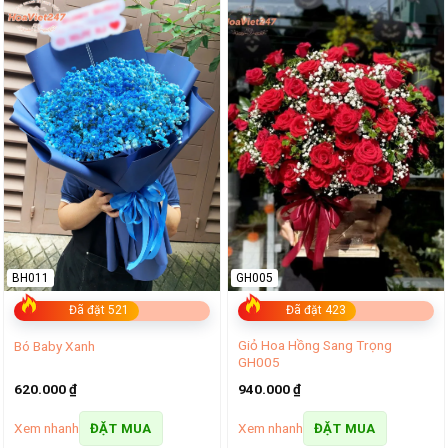
BH011
GH005
Đã đặt 521
Đã đặt 423
Giỏ Hoa Hồng Sang Trọng
Bó Baby Xanh
GH005
620.000
₫
940.000
₫
Xem nhanh
Xem nhanh
ĐẶT MUA
ĐẶT MUA