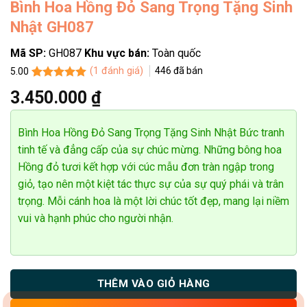
Bình Hoa Hồng Đỏ Sang Trọng Tặng Sinh
Nhật GH087
Mã SP:
GH087
Khu vực bán:
Toàn quốc
(
1
đánh giá)
446
đã bán
5.00
5.00
1
trên 5
3.450.000
₫
dựa trên
đánh giá
Bình Hoa Hồng Đỏ Sang Trọng Tặng Sinh Nhật Bức tranh
tinh tế và đẳng cấp của sự chúc mừng. Những bông hoa
Hồng đỏ tươi kết hợp với cúc mẫu đơn tràn ngập trong
giỏ, tạo nên một kiệt tác thực sự của sự quý phái và trân
trọng. Mỗi cánh hoa là một lời chúc tốt đẹp, mang lại niềm
vui và hạnh phúc cho người nhận.
THÊM VÀO GIỎ HÀNG