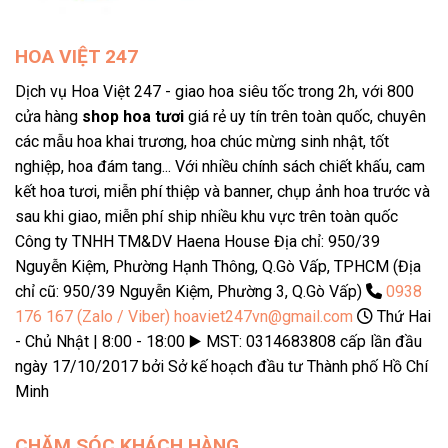
HOA VIỆT 247
Dịch vụ Hoa Việt 247 - giao hoa siêu tốc trong 2h, với 800
cửa hàng
shop hoa tươi
giá rẻ uy tín trên toàn quốc, chuyên
các mẫu hoa khai trương, hoa chúc mừng sinh nhật, tốt
nghiệp, hoa đám tang... Với nhiều chính sách chiết khấu, cam
kết hoa tươi, miễn phí thiệp và banner, chụp ảnh hoa trước và
sau khi giao, miễn phí ship nhiều khu vực trên toàn quốc
Công ty TNHH TM&DV Haena House Địa chỉ: 950/39
Nguyễn Kiệm, Phường Hạnh Thông, Q.Gò Vấp, TPHCM (Địa
chỉ cũ: 950/39 Nguyễn Kiệm, Phường 3, Q.Gò Vấp)
0938
176 167 (Zalo / Viber)
hoaviet247vn@gmail.com
Thứ Hai
- Chủ Nhật | 8:00 - 18:00 ▶️ MST: 0314683808 cấp lần đầu
ngày 17/10/2017 bởi Sở kế hoạch đầu tư Thành phố Hồ Chí
Minh
CHĂM SÓC KHÁCH HÀNG