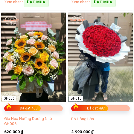
Xem nhanh
Xem nhanh
ĐẶT MUA
ĐẶT MUA
GH006
BH015
Đã đặt 458
Đã đặt 497
Giỏ Hoa Hướng Dương Nhỏ
Bó Hồng Lớn
GH006
620.000
₫
2.990.000
₫