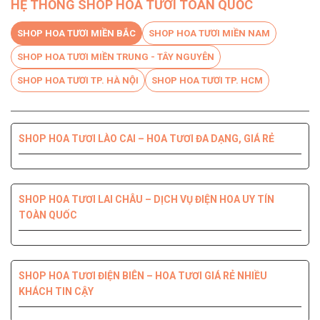
HỆ THỐNG SHOP HOA TƯƠI TOÀN QUỐC
SHOP HOA TƯƠI MIỀN BẮC
SHOP HOA TƯƠI MIỀN NAM
SHOP HOA TƯƠI MIỀN TRUNG - TÂY NGUYÊN
SHOP HOA TƯƠI TP. HÀ NỘI
SHOP HOA TƯƠI TP. HCM
SHOP HOA TƯƠI LÀO CAI – HOA TƯƠI ĐA DẠNG, GIÁ RẺ
SHOP HOA TƯƠI BẾN TRE DỊCH VỤ CHUYÊN NGHIỆP, CHẤT
SHOP HOA TƯƠI PHÚ YÊN ĐIỆN HOA CHẤT LƯỢNG HÀNG
SHOP HOA TƯƠI QUỐC OAI – HOA ĐẸP, GIAO NHANH
SHOP HOA TƯƠI QUẬN 8 – GIAO HOA TẬN NƠI TRONG 2H
LƯỢNG HÀNG ĐẦU
ĐẦU
SHOP HOA TƯƠI LAI CHÂU – DỊCH VỤ ĐIỆN HOA UY TÍN
TOÀN QUỐC
SHOP HOA TƯƠI THANH XUÂN – DỊCH VỤ ĐIỆN HOA CHẤT
SHOP HOA TƯƠI QUẬN 7 ĐẸP GIÁ RẺ GIAO NHANH 2H
SHOP HOA TƯƠI ĐỒNG NAI DỊCH VỤ ĐIỆN HOA TIỆN LỢI,
SHOP HOA TƯƠI NINH THUẬN – GIAO HOA NHANH CHÓNG,
LƯỢNG, GIÁ TỐT
NHANH CHÓNG
UY TÍN CHẤT LƯỢNG
SHOP HOA TƯƠI ĐIỆN BIÊN – HOA TƯƠI GIÁ RẺ NHIỀU
KHÁCH TIN CẬY
SHOP HOA TƯƠI QUẬN 6 – GIÁ TỐT GIAO HOA TẬN NHÀ
SHOP HOA TƯƠI HOÀNG MAI SẢN PHẨM ĐA DẠNG, ĐIỆN
NHANH 2H