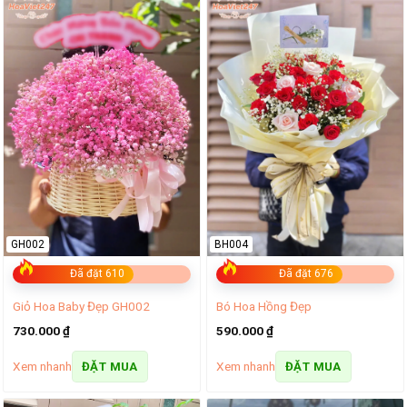
GH002
BH004
Đã đặt 610
Đã đặt 676
Giỏ Hoa Baby Đẹp GH002
Bó Hoa Hồng Đẹp
730.000
₫
590.000
₫
Xem nhanh
Xem nhanh
ĐẶT MUA
ĐẶT MUA