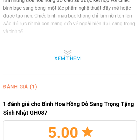
Khi những đóa hoa hồng đỏ kiêu sa được kết hợp với chiếc
bình bạc sáng bóng, một tác phẩm nghệ thuật đầy mê hoặc
được tạo nên. Chiếc bình màu bạc không chỉ làm nền tôn lên
sắc đỏ rực rỡ mà còn mang đến vẻ ngoài hiện đại, sang trọng
và tinh tế.
Tại sao nên chọn bình hoa hồng đỏ của Hoa Việt
247 tặng sinh nhật?
XEM THÊM
Món quà phù hợp với mọi đối tượng:
Dù là người yêu, bạn bè hay người thân, bình hoa hồng đỏ
đều mang lại cảm giác ấm áp, sang trọng và ý nghĩa.
ĐÁNH GIÁ (1)
Tạo ấn tượng khó phai: Vẻ đẹp của hoa hồng đỏ kết hợp
1 đánh giá cho
Bình Hoa Hồng Đỏ Sang Trọng Tặng
cùng chiếc bình bạc sẽ để lại dấu ấn mạnh mẽ, khiến người
nhận không thể quên.
Sinh Nhật GH087
Dễ dàng kết nối cảm xúc: Với sự rực rỡ, kiêu sa của sắc
5.00
đỏ, bình hoa dễ dàng trở thành tâm điểm của bữa tiệc sinh
nhật, gắn kết những khoảnh khắc ý nghĩa hơn bao giờ hết.