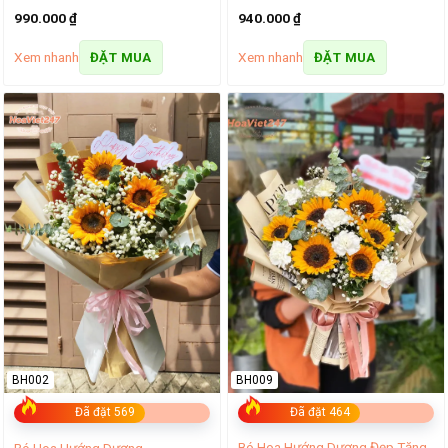
990.000
₫
940.000
₫
Xem nhanh
Xem nhanh
ĐẶT MUA
ĐẶT MUA
BH002
BH009
Đã đặt 569
Đã đặt 464
Bó Hoa Hướng Dương Đẹp Tặng
Bó Hoa Hướng Dương