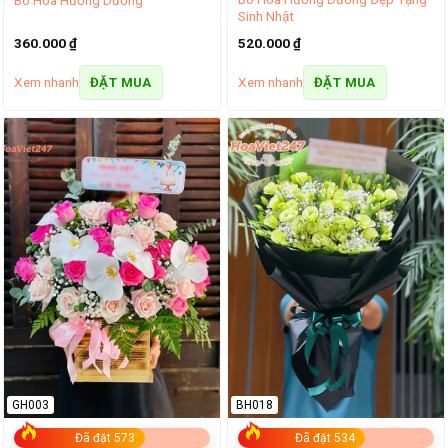
Sinh Nhật
360.000
₫
520.000
₫
Xem nhanh
Xem nhanh
ĐẶT MUA
ĐẶT MUA
GH003
BH018
Đã đặt 573
Đã đặt 534