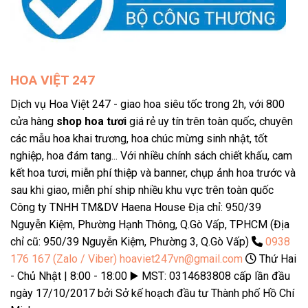
HOA VIỆT 247
Dịch vụ Hoa Việt 247 - giao hoa siêu tốc trong 2h, với 800
cửa hàng
shop hoa tươi
giá rẻ uy tín trên toàn quốc, chuyên
các mẫu hoa khai trương, hoa chúc mừng sinh nhật, tốt
nghiệp, hoa đám tang... Với nhiều chính sách chiết khấu, cam
kết hoa tươi, miễn phí thiệp và banner, chụp ảnh hoa trước và
sau khi giao, miễn phí ship nhiều khu vực trên toàn quốc
Công ty TNHH TM&DV Haena House Địa chỉ: 950/39
Nguyễn Kiệm, Phường Hạnh Thông, Q.Gò Vấp, TPHCM (Địa
chỉ cũ: 950/39 Nguyễn Kiệm, Phường 3, Q.Gò Vấp)
0938
176 167 (Zalo / Viber)
hoaviet247vn@gmail.com
Thứ Hai
- Chủ Nhật | 8:00 - 18:00 ▶️ MST: 0314683808 cấp lần đầu
ngày 17/10/2017 bởi Sở kế hoạch đầu tư Thành phố Hồ Chí