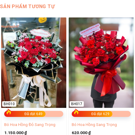
SẢN PHẨM TƯƠNG TỰ
BH010
BH017
Đã đặt 649
Đã đặt 629
Bó Hoa Hồng Đỏ Sang Trọng
Bó Hoa Hồng Sang Trọng
1.150.000
₫
620.000
₫