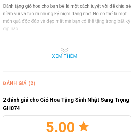
Dành tặng giỏ hoa cho bạn bè là một cách tuyệt vời để chia sẻ
niềm vui và tạo ra những kỷ niệm đáng nhớ. Nó có thể là một
món quà độc đáo và đẹp mắt mà bạn có thể tặng trong bất kỳ
dịp nào.
Đồng Nghiệp:
Trong môi trường công việc, việc tặng Giỏ Hoa Tặng Sinh Nhật
XEM THÊM
Sang Trọng cho đồng nghiệp không chỉ tạo ấn tượng tích cực
mà còn là cách tốt để tăng cường mối quan hệ làm việc và
giao tiếp tích cực.
ĐÁNH GIÁ (2)
Người Quan Trọng Trong Công Việc:
2 đánh giá cho
Giỏ Hoa Tặng Sinh Nhật Sang Trọng
Đối với những đối tác kinh doanh, giỏ hoa là một cách tuyệt
GH074
vời để gửi đi những lời chúc tốt đẹp nhất và tạo dựng mối
quan hệ tích cực trong môi trường làm việc.
5.00
Dù là ai, một giỏ hoa tinh tế và sang trọng sẽ là món quà độc