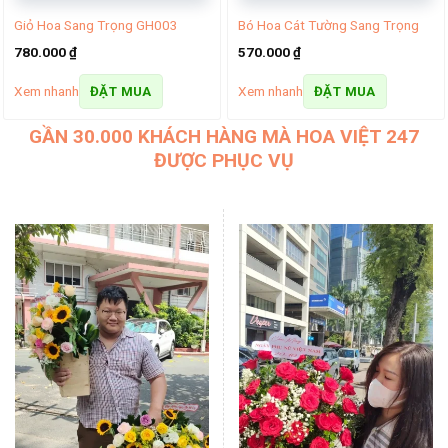
Giỏ Hoa Sang Trọng GH003
Bó Hoa Cát Tường Sang Trọng
780.000
₫
570.000
₫
Xem nhanh
Xem nhanh
ĐẶT MUA
ĐẶT MUA
GẦN 30.000 KHÁCH HÀNG MÀ HOA VIỆT 247
ĐƯỢC PHỤC VỤ