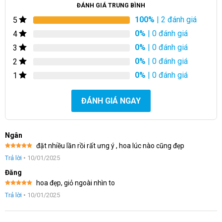
đáo và ý nghĩa, chắc chắn tạo ra ấn tượng khó quên trong trái
ĐÁNH GIÁ TRUNG BÌNH
tim người nhận.
100%
| 2 đánh giá
5
0%
| 0 đánh giá
4
0%
| 0 đánh giá
3
0%
| 0 đánh giá
2
0%
| 0 đánh giá
1
ĐÁNH GIÁ NGAY
Ngân
đặt nhiều lần rồi rất ưng ý , hoa lúc nào cũng đẹp
Được xếp
Trả lời
•
10/01/2025
hạng
5
5
sao
Đăng
hoa đẹp, giỏ ngoài nhìn to
Được xếp
Trả lời
•
10/01/2025
hạng
5
5
sao