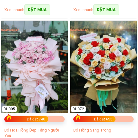
Xem nhanh
Xem nhanh
ĐẶT MUA
ĐẶT MUA
BH005
BH072
Đã đặt 740
Đã đặt 655
Bó Hoa Hồng Đẹp Tặng Người
Bó Hồng Sang Trọng
Yêu