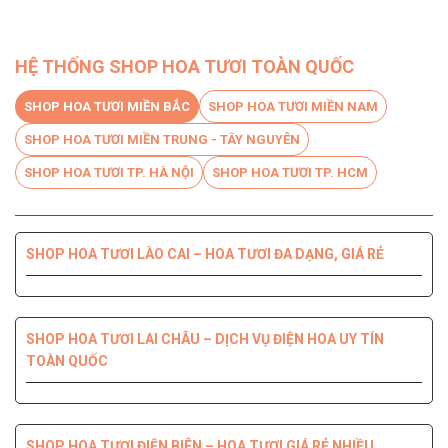
HỆ THỐNG SHOP HOA TƯƠI TOÀN QUỐC
SHOP HOA TƯƠI MIỀN BẮC
SHOP HOA TƯƠI MIỀN NAM
SHOP HOA TƯƠI MIỀN TRUNG - TÂY NGUYÊN
SHOP HOA TƯƠI TP. HÀ NỘI
SHOP HOA TƯƠI TP. HCM
SHOP HOA TƯƠI LÀO CAI – HOA TƯƠI ĐA DẠNG, GIÁ RẺ
SHOP HOA TƯƠI BẾN TRE DỊCH VỤ CHUYÊN NGHIỆP, CHẤT
SHOP HOA TƯƠI PHÚ YÊN ĐIỆN HOA CHẤT LƯỢNG HÀNG
SHOP HOA TƯƠI QUỐC OAI – HOA ĐẸP, GIAO NHANH
SHOP HOA TƯƠI QUẬN 8 – GIAO HOA TẬN NƠI TRONG 2H
LƯỢNG HÀNG ĐẦU
ĐẦU
SHOP HOA TƯƠI LAI CHÂU – DỊCH VỤ ĐIỆN HOA UY TÍN
TOÀN QUỐC
SHOP HOA TƯƠI THANH XUÂN – DỊCH VỤ ĐIỆN HOA CHẤT
SHOP HOA TƯƠI QUẬN 7 ĐẸP GIÁ RẺ GIAO NHANH 2H
SHOP HOA TƯƠI ĐỒNG NAI DỊCH VỤ ĐIỆN HOA TIỆN LỢI,
SHOP HOA TƯƠI NINH THUẬN – GIAO HOA NHANH CHÓNG,
LƯỢNG, GIÁ TỐT
NHANH CHÓNG
UY TÍN CHẤT LƯỢNG
SHOP HOA TƯƠI ĐIỆN BIÊN – HOA TƯƠI GIÁ RẺ NHIỀU