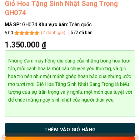
Giỏ Hoa Tặng Sinh Nhật Sang Trọng
GH074
Mã SP:
GH074
Khu vực bán:
Toàn quốc
(
2
đánh giá)
572
đã bán
5.00
5.00
2
trên 5
1.350.000
₫
dựa trên
đánh giá
Những đám mây hồng dịu dàng của những bông hoa tươi
tắn, mỗi cánh hoa là một câu chuyện yêu thương, và giỏ
hoa trở nên như một mảnh ghép hoàn hảo của những ước
mơ tươi mới. Giỏ Hoa Tặng Sinh Nhật Sang Trọng là biểu
tượng của sự trân trọng và ý nghĩa, một món quà tuyệt vời
để chúc mừng ngày sinh nhật của người thân yêu.
THÊM VÀO GIỎ HÀNG