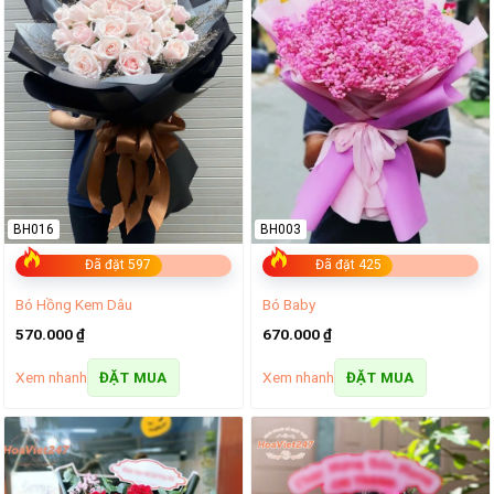
BH016
BH003
Đã đặt 597
Đã đặt 425
Bó Hồng Kem Dâu
Bó Baby
570.000
₫
670.000
₫
Xem nhanh
Xem nhanh
ĐẶT MUA
ĐẶT MUA