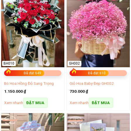
BH010
GH002
Đã đặt 649
Đã đặt 610
Bó Hoa Hồng Đỏ Sang Trọng
Giỏ Hoa Baby Đẹp GH002
1.150.000
₫
730.000
₫
Xem nhanh
Xem nhanh
ĐẶT MUA
ĐẶT MUA