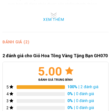
giúp bạn dễ dàng nhận được sản phẩm nhanh chóng.
Chúng tôi có đội ngũ thiết kế chuyên nghiệp, và thiết kế của
XEM THÊM
sản phẩm có thể được điều chỉnh tùy thuộc vào yêu cầu cụ
thể của khách hàng. Chúng tôi luôn lắng nghe và đáp ứng mọi
ý kiến để mang đến cho bạn sản phẩm hoa tươi nhất và đẹp
nhất.
ĐÁNH GIÁ (2)
2 đánh giá cho
Giỏ Hoa Tông Vàng Tặng Bạn GH070
5.00
ĐÁNH GIÁ TRUNG BÌNH
100%
| 2 đánh giá
5
0%
| 0 đánh giá
4
0%
| 0 đánh giá
3
0%
| 0 đánh giá
2