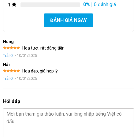
0%
| 0 đánh giá
1
ĐÁNH GIÁ NGAY
Hùng
Hoa tươi, rất đáng tiền.
Được xếp
Trả lời
•
10/01/2025
hạng
5
5
sao
Hải
Hoa đẹp, giá hợp lý.
Được xếp
Trả lời
•
10/01/2025
hạng
5
5
sao
Hỏi đáp