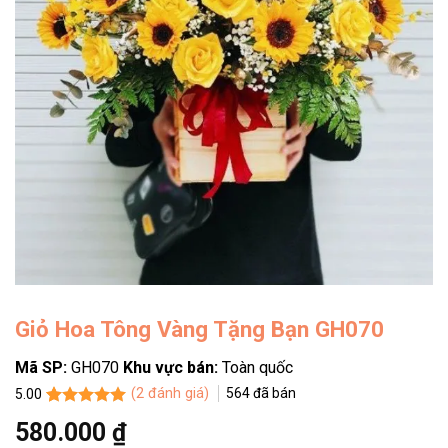
Giỏ Hoa Tông Vàng Tặng Bạn GH070
Mã SP:
GH070
Khu vực bán:
Toàn quốc
(
2
đánh giá)
564
đã bán
5.00
5.00
2
trên 5
580.000
₫
dựa trên