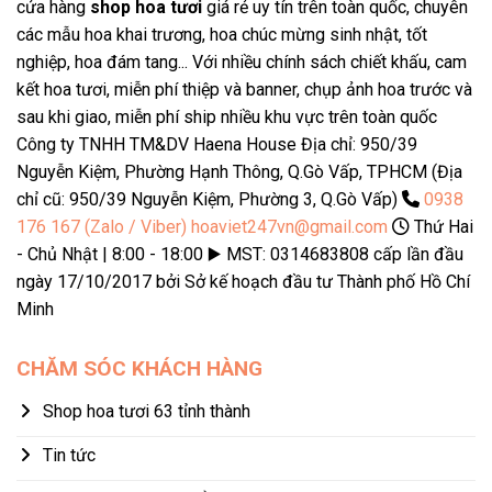
cửa hàng
shop hoa tươi
giá rẻ uy tín trên toàn quốc, chuyên
các mẫu hoa khai trương, hoa chúc mừng sinh nhật, tốt
nghiệp, hoa đám tang... Với nhiều chính sách chiết khấu, cam
kết hoa tươi, miễn phí thiệp và banner, chụp ảnh hoa trước và
sau khi giao, miễn phí ship nhiều khu vực trên toàn quốc
Công ty TNHH TM&DV Haena House Địa chỉ: 950/39
Nguyễn Kiệm, Phường Hạnh Thông, Q.Gò Vấp, TPHCM (Địa
chỉ cũ: 950/39 Nguyễn Kiệm, Phường 3, Q.Gò Vấp)
0938
176 167 (Zalo / Viber)
hoaviet247vn@gmail.com
Thứ Hai
- Chủ Nhật | 8:00 - 18:00 ▶️ MST: 0314683808 cấp lần đầu
ngày 17/10/2017 bởi Sở kế hoạch đầu tư Thành phố Hồ Chí
Minh
CHĂM SÓC KHÁCH HÀNG
Shop hoa tươi 63 tỉnh thành
Tin tức