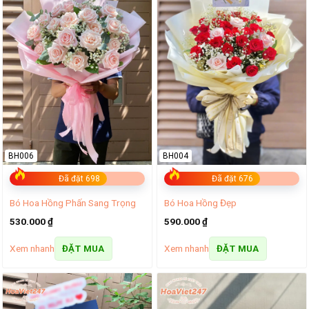
BH006
BH004
Đã đặt 698
Đã đặt 676
Bó Hoa Hồng Phấn Sang Trọng
Bó Hoa Hồng Đẹp
530.000
₫
590.000
₫
Xem nhanh
Xem nhanh
ĐẶT MUA
ĐẶT MUA