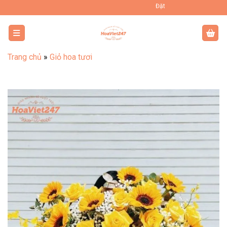
Bỏ
Đặt Hoa Tươi Online Uy Tín Toàn Quốc
qua
nội
dung
Trang chủ
»
Giỏ hoa tươi