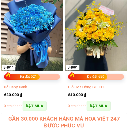
BH011
GH001
Đã đặt 521
Đã đặt 650
Bó Baby Xanh
Giỏ Hoa Hồng GH001
620.000
₫
840.000
₫
Xem nhanh
Xem nhanh
ĐẶT MUA
ĐẶT MUA
GẦN 30.000 KHÁCH HÀNG MÀ HOA VIỆT 247
ĐƯỢC PHỤC VỤ