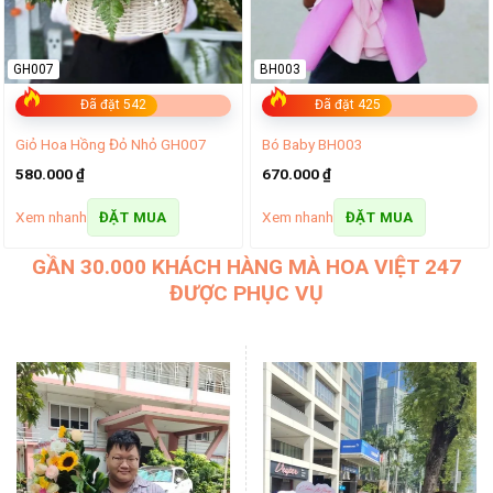
GH007
BH003
Đã đặt 542
Đã đặt 425
Giỏ Hoa Hồng Đỏ Nhỏ GH007
Bó Baby BH003
580.000
₫
670.000
₫
Xem nhanh
Xem nhanh
ĐẶT MUA
ĐẶT MUA
GẦN 30.000 KHÁCH HÀNG MÀ HOA VIỆT 247
ĐƯỢC PHỤC VỤ