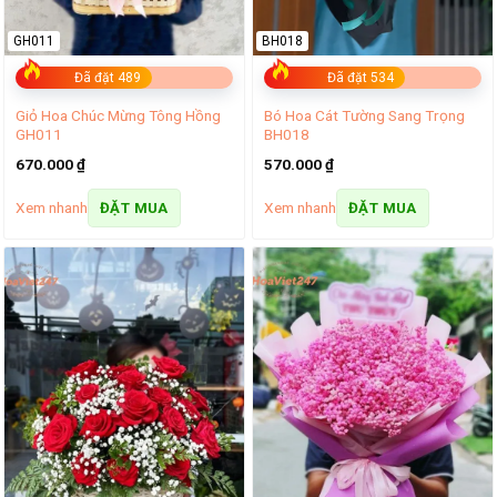
GH011
BH018
Đã đặt 489
Đã đặt 534
Giỏ Hoa Chúc Mừng Tông Hồng
Bó Hoa Cát Tường Sang Trọng
GH011
BH018
670.000
₫
570.000
₫
Xem nhanh
Xem nhanh
ĐẶT MUA
ĐẶT MUA