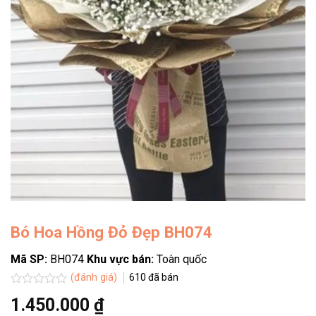
Bó Hoa Hồng Đỏ Đẹp BH074
Mã SP:
BH074
Khu vực bán:
Toàn quốc
(đánh giá)
610
đã bán
Được
1.450.000
₫
xếp