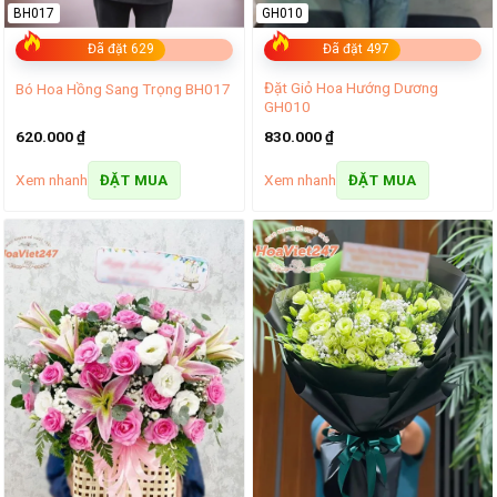
BH017
GH010
Đã đặt 629
Đã đặt 497
Đặt Giỏ Hoa Hướng Dương
Bó Hoa Hồng Sang Trọng BH017
GH010
620.000
₫
830.000
₫
Xem nhanh
Xem nhanh
ĐẶT MUA
ĐẶT MUA