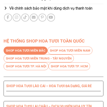
Về chính sách bảo mật khi dùng dịch vụ thanh toán
HỆ THỐNG SHOP HOA TƯƠI TOÀN QUỐC
SHOP HOA TƯƠI MIỀN BẮC
SHOP HOA TƯƠI MIỀN NAM
SHOP HOA TƯƠI MIỀN TRUNG - TÂY NGUYÊN
SHOP HOA TƯƠI TP. HÀ NỘI
SHOP HOA TƯƠI TP. HCM
SHOP HOA TƯƠI LÀO CAI – HOA TƯƠI ĐA DẠNG, GIÁ RẺ
SHOP HOA TƯƠI BẾN TRE DỊCH VỤ CHUYÊN NGHIỆP, CHẤT
SHOP HOA TƯƠI PHÚ YÊN ĐIỆN HOA CHẤT LƯỢNG HÀNG
SHOP HOA TƯƠI QUỐC OAI – HOA ĐẸP, GIAO NHANH
SHOP HOA TƯƠI QUẬN 8 – GIAO HOA TẬN NƠI TRONG 2H
LƯỢNG HÀNG ĐẦU
ĐẦU
SHOP HOA TƯƠI LAI CHÂU – DỊCH VỤ ĐIỆN HOA UY TÍN