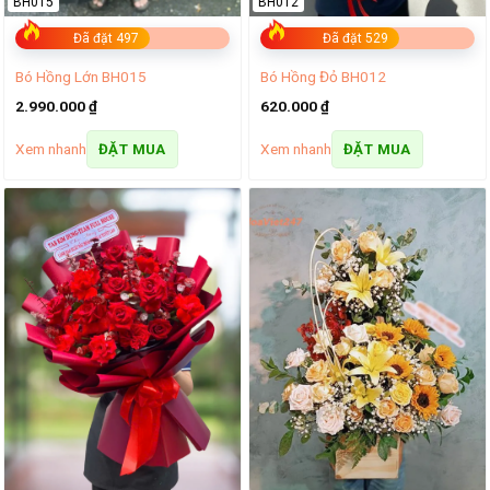
BH015
BH012
Đã đặt 497
Đã đặt 529
Bó Hồng Lớn BH015
Bó Hồng Đỏ BH012
2.990.000
₫
620.000
₫
Xem nhanh
Xem nhanh
ĐẶT MUA
ĐẶT MUA