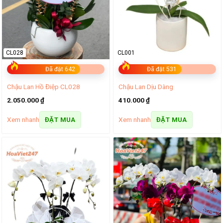
CL028
CL001
Đã đặt 642
Đã đặt 531
Chậu Lan Hồ Điệp CL028
Chậu Lan Dịu Dàng
2.050.000
₫
410.000
₫
Xem nhanh
Xem nhanh
ĐẶT MUA
ĐẶT MUA