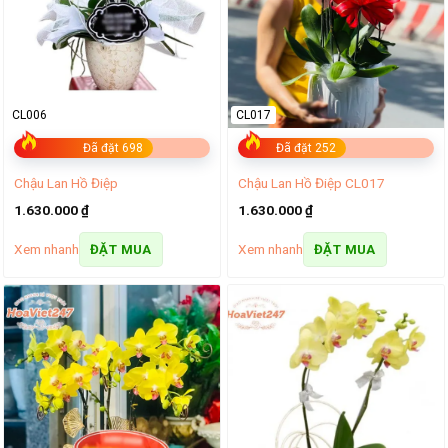
CL006
CL017
Đã đặt 698
Đã đặt 252
Chậu Lan Hồ Điệp
Chậu Lan Hồ Điệp CL017
1.630.000
₫
1.630.000
₫
Xem nhanh
Xem nhanh
ĐẶT MUA
ĐẶT MUA