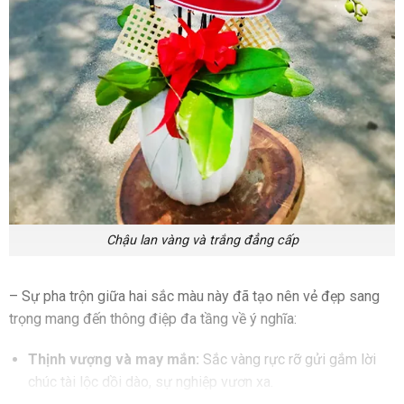
Chậu lan vàng và trắng đẳng cấp
– Sự pha trộn giữa hai sắc màu này đã tạo nên vẻ đẹp sang
trọng mang đến thông điệp đa tầng về ý nghĩa:
Thịnh vượng và may mắn:
Sắc vàng rực rỡ gửi gắm lời
chúc tài lộc dồi dào, sự nghiệp vươn xa.