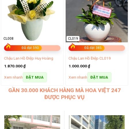
CL008
CL019
Đã đặt 590
Đã đặt 385
Chậu Lan Hồ Điệp Huy Hoàng
Chậu Lan Hồ Điệp CL019
1.870.000
₫
1.000.000
₫
Xem nhanh
Xem nhanh
ĐẶT MUA
ĐẶT MUA
GẦN 30.000 KHÁCH HÀNG MÀ HOA VIỆT 247
ĐƯỢC PHỤC VỤ