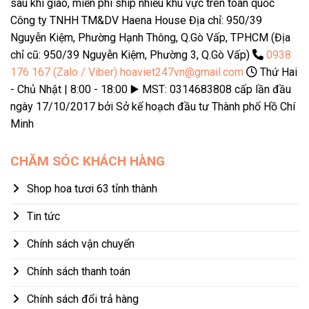
sau khi giao, miễn phí ship nhiều khu vực trên toàn quốc
Công ty TNHH TM&DV Haena House Địa chỉ: 950/39
Nguyễn Kiệm, Phường Hạnh Thông, Q.Gò Vấp, TPHCM (Địa
chỉ cũ: 950/39 Nguyễn Kiệm, Phường 3, Q.Gò Vấp)
0938
176 167 (Zalo / Viber)
hoaviet247vn@gmail.com
Thứ Hai
- Chủ Nhật | 8:00 - 18:00 ▶️ MST: 0314683808 cấp lần đầu
ngày 17/10/2017 bởi Sở kế hoạch đầu tư Thành phố Hồ Chí
Minh
CHĂM SÓC KHÁCH HÀNG
Shop hoa tươi 63 tỉnh thành
Tin tức
Chính sách vận chuyển
Chính sách thanh toán
Chính sách đổi trả hàng