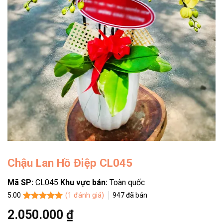
Chậu Lan Hồ Điệp CL045
Mã SP:
CL045
Khu vực bán:
Toàn quốc
(
1
đánh giá)
947
đã bán
5.00
5.00
1
trên 5
2.050.000
₫
dựa trên