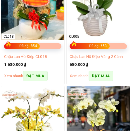
CL018
CL005
Đã đặt 854
Đã đặt 653
Chậu Lan Hồ Điệp CL018
Chậu Lan Hồ Điệp Vàng 2 Cành
1.630.000
₫
650.000
₫
Xem nhanh
Xem nhanh
ĐẶT MUA
ĐẶT MUA