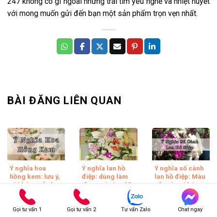
247 không có gì ngoài những trái tim yêu nghề và nhiệt huyết
với mong muốn gửi đến bạn một sản phẩm trọn vẹn nhất.
BÀI ĐĂNG LIÊN QUAN
Ý nghĩa hoa
Ý nghĩa lan hồ
Ý nghĩa số cành
hồng kem: lưu ý,
điệp: dùng làm
lan hồ điệp: Màu
giá bán, mẫu hoa
tặng quà, ý nghĩa
sắc và nơi bán
hồng kem
số cành trong
hoa lan uy tín
chậu
Hoa hồng kem
Có bao giờ bạn tự
Gọi tư vấn 1
Gọi tư vấn 2
Tư vấn Zalo
Chat ngay