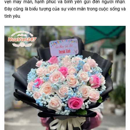
vẹn may mắn, hạnh phúc và bình yên gửi đến người nhận.
Đây cũng là biểu tượng của sự viên mãn trong cuộc sống và
tình yêu.
Tran Tham
0768******
Đặt hàng thành công
23
phút trước