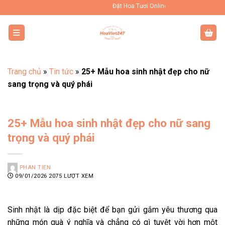
Bỏ
Đặt Hoa Tươi Online Uy Tín Toàn Quốc
qua
nội
dung
Trang chủ
»
Tin tức
»
25+ Mẫu hoa sinh nhật đẹp cho nữ
sang trọng và quý phái
25+ Mẫu hoa sinh nhật đẹp cho nữ sang
trọng và quý phái
PHAN TIEN
09/01/2026
2075 LƯỢT XEM
Sinh nhật là dịp đặc biệt để bạn gửi gắm yêu thương qua
những món quà ý nghĩa và chẳng có gì tuyệt vời hơn một