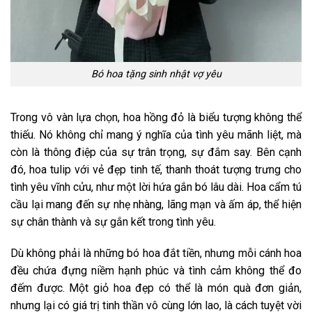
Bó hoa tặng sinh nhật vợ yêu
Trong vô vàn lựa chọn, hoa hồng đỏ là biểu tượng không thể
thiếu. Nó không chỉ mang ý nghĩa của tình yêu mãnh liệt, mà
còn là thông điệp của sự trân trọng, sự đắm say. Bên cạnh
đó, hoa tulip với vẻ đẹp tinh tế, thanh thoát tượng trưng cho
tình yêu vĩnh cửu, như một lời hứa gắn bó lâu dài. Hoa cẩm tú
cầu lại mang đến sự nhẹ nhàng, lãng mạn và ấm áp, thể hiện
sự chân thành và sự gắn kết trong tình yêu.
Dù không phải là những bó hoa đắt tiền, nhưng mỗi cánh hoa
đều chứa đựng niềm hạnh phúc và tình cảm không thể đo
đếm được. Một giỏ hoa đẹp có thể là món quà đơn giản,
nhưng lại có giá trị tinh thần vô cùng lớn lao, là cách tuyệt vời