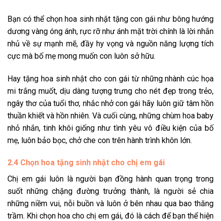
Bạn có thể chọn hoa sinh nhật tặng con gái như bông hướng
dương vàng óng ánh, rực rỡ như ánh mặt trời chính là lời nhắn
nhủ về sự mạnh mẽ, đầy hy vọng và nguồn năng lượng tích
cực mà bố mẹ mong muốn con luôn sở hữu.
Hay tặng hoa sinh nhật cho con gái từ những nhành cúc họa
mi trắng muốt, dịu dàng tượng trưng cho nét đẹp trong trẻo,
ngây thơ của tuổi thơ, nhắc nhở con gái hãy luôn giữ tâm hồn
thuần khiết và hồn nhiên. Và cuối cùng, những chùm hoa baby
nhỏ nhắn, tinh khôi giống như tình yêu vô điều kiện của bố
mẹ, luôn bảo bọc, chở che con trên hành trình khôn lớn.
2.4 Chọn hoa tặng sinh nhật cho chị em gái
Chị em gái luôn là người bạn đồng hành quan trọng trong
suốt những chặng đường trưởng thành, là người sẻ chia
những niềm vui, nỗi buồn và luôn ở bên nhau qua bao thăng
trầm. Khi chọn hoa cho chị em gái, đó là cách để bạn thể hiện