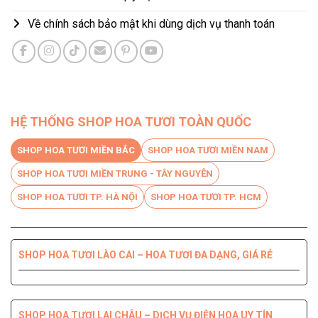
Về chính sách bảo mật khi dùng dịch vụ thanh toán
HỆ THỐNG SHOP HOA TƯƠI TOÀN QUỐC
SHOP HOA TƯƠI MIỀN BẮC
SHOP HOA TƯƠI MIỀN NAM
SHOP HOA TƯƠI MIỀN TRUNG - TÂY NGUYÊN
SHOP HOA TƯƠI TP. HÀ NỘI
SHOP HOA TƯƠI TP. HCM
SHOP HOA TƯƠI LÀO CAI – HOA TƯƠI ĐA DẠNG, GIÁ RẺ
SHOP HOA TƯƠI BẾN TRE DỊCH VỤ CHUYÊN NGHIỆP, CHẤT
SHOP HOA TƯƠI PHÚ YÊN ĐIỆN HOA CHẤT LƯỢNG HÀNG
SHOP HOA TƯƠI QUỐC OAI – HOA ĐẸP, GIAO NHANH
SHOP HOA TƯƠI QUẬN 8 – GIAO HOA TẬN NƠI TRONG 2H
LƯỢNG HÀNG ĐẦU
ĐẦU
SHOP HOA TƯƠI LAI CHÂU – DỊCH VỤ ĐIỆN HOA UY TÍN