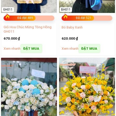
GH011
BH011
Đã đặt 489
Đã đặt 521
Giỏ Hoa Chúc Mừng Tông Hồng
Bó Baby Xanh
GH011
670.000
₫
620.000
₫
Xem nhanh
Xem nhanh
ĐẶT MUA
ĐẶT MUA