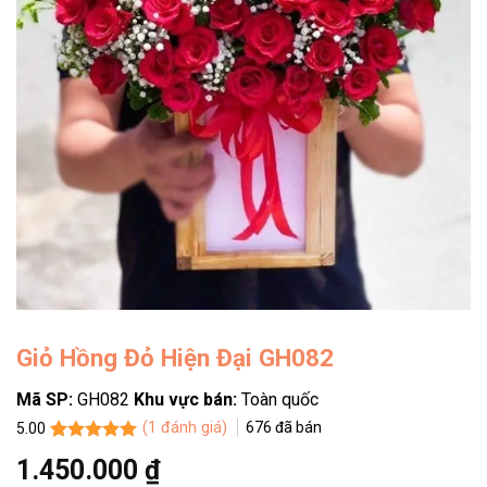
Giỏ Hồng Đỏ Hiện Đại GH082
Mã SP:
GH082
Khu vực bán:
Toàn quốc
(
1
đánh giá)
676
đã bán
5.00
5.00
1
trên 5
1.450.000
₫
dựa trên