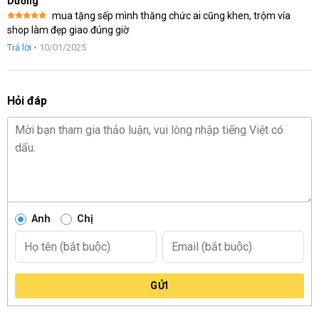
Dương
mua tặng sếp mình thăng chức ai cũng khen, trộm vía
Được xếp
shop làm đẹp giao đúng giờ
hạng
5
5
sao
Trả lời
•
10/01/2025
Hỏi đáp
Anh
Chị
GỬI