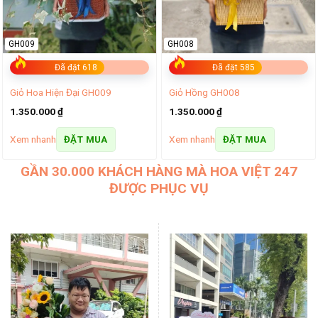
GH009
GH008
Đã đặt 618
Đã đặt 585
Giỏ Hoa Hiện Đại GH009
Giỏ Hồng GH008
1.350.000
₫
1.350.000
₫
Xem nhanh
Xem nhanh
ĐẶT MUA
ĐẶT MUA
GẦN 30.000 KHÁCH HÀNG MÀ HOA VIỆT 247
ĐƯỢC PHỤC VỤ