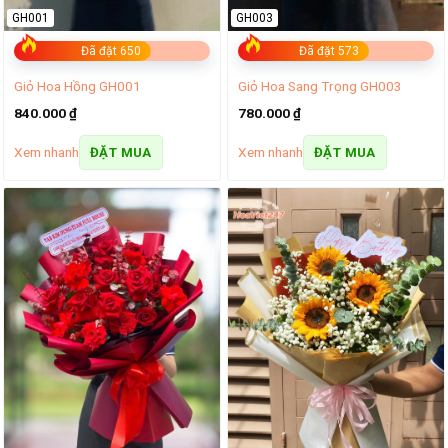
GH001
GH003
Đã đặt 650
Đã đặt 573
Giỏ Hoa Hồng GH001
Giỏ Hoa Sang Trọng GH003
840.000
₫
780.000
₫
Xem nhanh
Xem nhanh
ĐẶT MUA
ĐẶT MUA