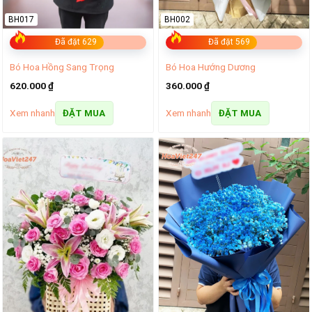
BH017
BH002
Đã đặt 629
Đã đặt 569
Bó Hoa Hồng Sang Trọng
Bó Hoa Hướng Dương
620.000
₫
360.000
₫
Xem nhanh
Xem nhanh
ĐẶT MUA
ĐẶT MUA