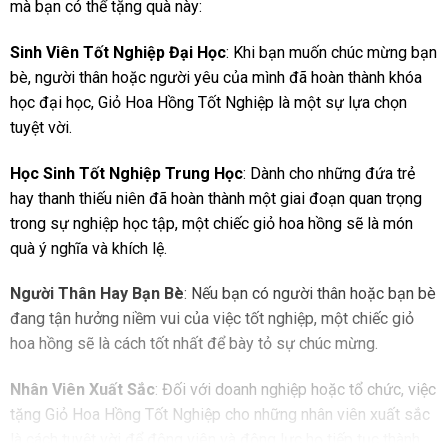
mà bạn có thể tặng quà này:
Sinh Viên Tốt Nghiệp Đại Học
: Khi bạn muốn chúc mừng bạn
bè, người thân hoặc người yêu của mình đã hoàn thành khóa
học đại học, Giỏ Hoa Hồng Tốt Nghiệp là một sự lựa chọn
tuyệt vời.
Học Sinh Tốt Nghiệp Trung Học
: Dành cho những đứa trẻ
hay thanh thiếu niên đã hoàn thành một giai đoạn quan trọng
trong sự nghiệp học tập, một chiếc giỏ hoa hồng sẽ là món
quà ý nghĩa và khích lệ.
Người Thân Hay Bạn Bè
: Nếu bạn có người thân hoặc bạn bè
đang tận hưởng niềm vui của việc tốt nghiệp, một chiếc giỏ
hoa hồng sẽ là cách tốt nhất để bày tỏ sự chúc mừng.
Nhân Viên Xuất Sắc
: Đối với doanh nghiệp hoặc tổ chức, việc
tặng Giỏ Hoa Hồng Tốt Nghiệp cho những nhân viên xuất sắc
là cách tuyệt vời để động viên và động lực họ tiếp tục thành