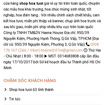
cửa hàng
shop hoa tươi
giá rẻ uy tín trên toàn quốc, chuyên
các mẫu hoa khai trương, hoa chúc mừng sinh nhật, tốt
nghiệp, hoa đám tang... Với nhiều chính sách chiết khấu, cam
kết hoa tươi, miễn phí thiệp và banner, chụp ảnh hoa trước và
sau khi giao, miễn phí ship nhiều khu vực trên toàn quốc
Công ty TNHH TM&DV Haena House Địa chỉ: 950/39
Nguyễn Kiệm, Phường Hạnh Thông, Q.Gò Vấp, TPHCM (Địa
chỉ cũ: 950/39 Nguyễn Kiệm, Phường 3, Q.Gò Vấp)
0938
176 167 (Zalo / Viber)
hoaviet247vn@gmail.com
Thứ Hai
- Chủ Nhật | 8:00 - 18:00 ▶️ MST: 0314683808 cấp lần đầu
ngày 17/10/2017 bởi Sở kế hoạch đầu tư Thành phố Hồ Chí
Minh
CHĂM SÓC KHÁCH HÀNG
Shop hoa tươi 63 tỉnh thành
Tin tức