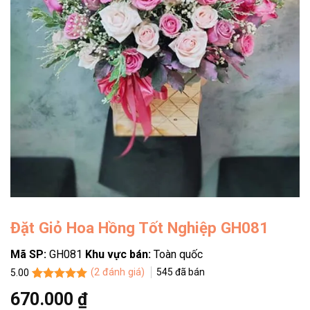
Đặt Giỏ Hoa Hồng Tốt Nghiệp GH081
Mã SP:
GH081
Khu vực bán:
Toàn quốc
(
2
đánh giá)
545
đã bán
5.00
5.00
2
trên 5
670.000
₫
dựa trên