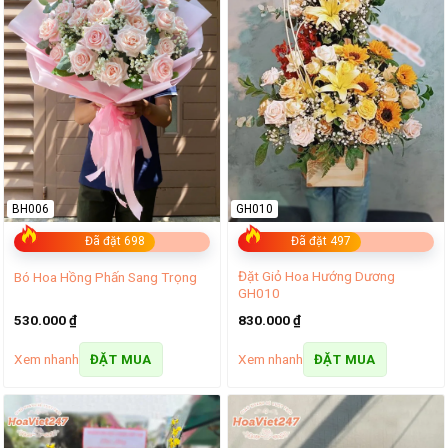
BH006
GH010
Đã đặt 698
Đã đặt 497
Đặt Giỏ Hoa Hướng Dương
Bó Hoa Hồng Phấn Sang Trọng
GH010
530.000
₫
830.000
₫
Xem nhanh
Xem nhanh
ĐẶT MUA
ĐẶT MUA