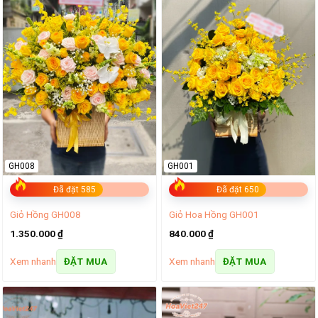
GH008
GH001
Đã đặt 585
Đã đặt 650
Giỏ Hồng GH008
Giỏ Hoa Hồng GH001
1.350.000
₫
840.000
₫
Xem nhanh
Xem nhanh
ĐẶT MUA
ĐẶT MUA