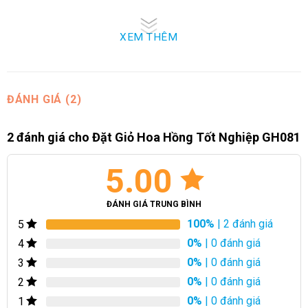
công trong sự nghiệp.
XEM THÊM
Người Hướng Dẫn và Giáo Viên
: Các giáo viên hay người
hướng dẫn chắc chắn sẽ đánh giá cao một món quà ý nghĩa
như giỏ hoa hồng, đại diện cho sự cảm kích và tôn trọng đối
với công lao của họ.
ĐÁNH GIÁ (2)
2 đánh giá cho
Đặt Giỏ Hoa Hồng Tốt Nghiệp GH081
5.00
ĐÁNH GIÁ TRUNG BÌNH
100%
| 2 đánh giá
5
0%
| 0 đánh giá
4
0%
| 0 đánh giá
3
0%
| 0 đánh giá
2
0%
| 0 đánh giá
1