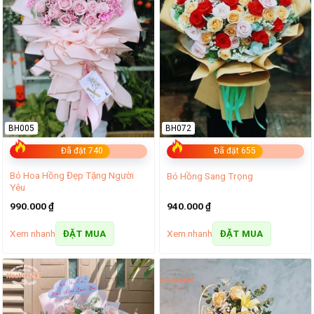
BH005
BH072
Đã đặt 740
Đã đặt 655
Bó Hoa Hồng Đẹp Tặng Người
Bó Hồng Sang Trọng
Yêu
990.000
₫
940.000
₫
Xem nhanh
Xem nhanh
ĐẶT MUA
ĐẶT MUA