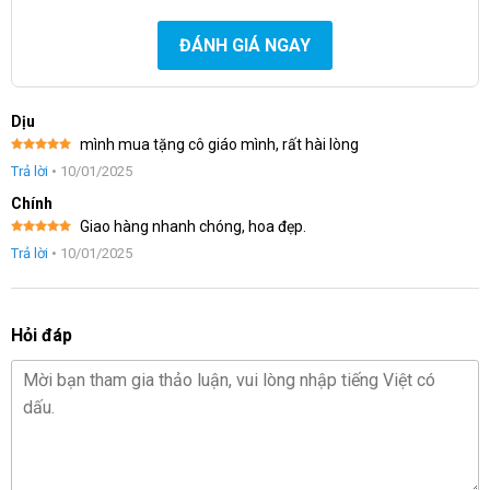
ĐÁNH GIÁ NGAY
Dịu
mình mua tặng cô giáo mình, rất hài lòng
Được xếp
Trả lời
•
10/01/2025
hạng
5
5
sao
Chính
Giao hàng nhanh chóng, hoa đẹp.
Được xếp
Trả lời
•
10/01/2025
hạng
5
5
sao
Hỏi đáp