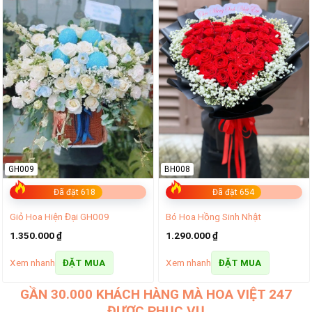
GH009
BH008
Đã đặt 618
Đã đặt 654
Giỏ Hoa Hiện Đại GH009
Bó Hoa Hồng Sinh Nhật
1.350.000
₫
1.290.000
₫
Xem nhanh
Xem nhanh
ĐẶT MUA
ĐẶT MUA
GẦN 30.000 KHÁCH HÀNG MÀ HOA VIỆT 247
ĐƯỢC PHỤC VỤ