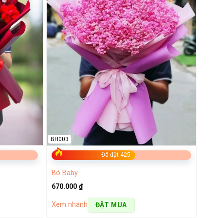
BH003
Đã đặt 425
Bó Baby
670.000
₫
Xem nhanh
ĐẶT MUA