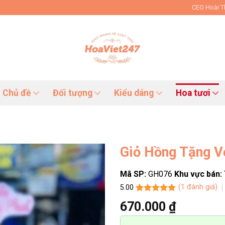
CEO Hoài 
Chủ đề
Đối tượng
Kiểu dáng
Hoa tươi
Giỏ Hồng Tặng 
Mã SP:
GH076
Khu vực bán:
(
1
đánh giá)
5.00
5.00
1
trên 5
670.000
₫
dựa trên
đánh giá