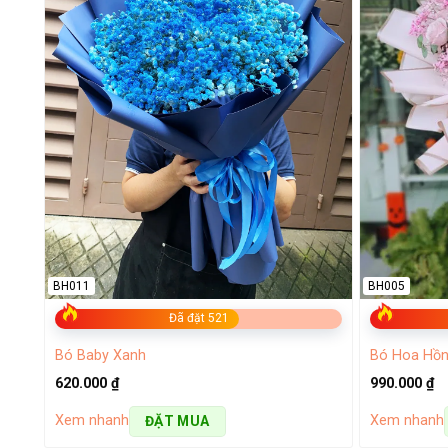
BH011
BH005
Đã đặt 521
Bó Baby Xanh
Bó Hoa Hồn
620.000
₫
990.000
₫
Xem nhanh
Xem nhanh
ĐẶT MUA