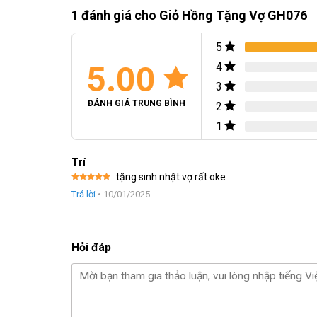
1 đánh giá cho
Giỏ Hồng Tặng Vợ GH076
5
5.00
4
3
ĐÁNH GIÁ TRUNG BÌNH
2
1
Trí
tặng sinh nhật vợ rất oke
Được xếp
Trả lời
•
10/01/2025
hạng
5
5
sao
Hỏi đáp