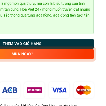
à một món quà thú vị, mà còn là biểu tượng của tình
âm tận cùng. Hoa Việt 247 mong muốn truyền đạt những
âu sắc thông qua từng đóa hồng, đóa đồng tiền tươi tắn
THÊM VÀO GIỎ HÀNG
MUA NGAY!
ổi theo mùa, khí hậu của từng khu vực giao hoa