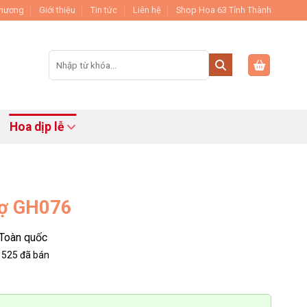
Thương
Giới thiệu
Tin tức
Liên hệ
Shop Hoa 63 Tỉnh Thành
Tìm
kiếm:
Hoa dịp lễ
Vợ GH076
Toàn quốc
525
đã bán