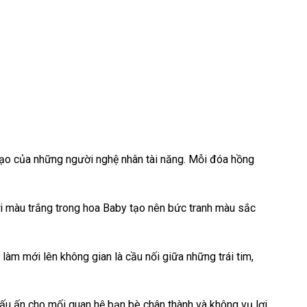
 tạo của những người nghệ nhân tài năng. Mỗi đóa hồng
ới màu trắng trong hoa Baby tạo nên bức tranh màu sắc
àm mới lên không gian là cầu nối giữa những trái tim,
u ấn cho mối quan hệ bạn bè chân thành và không vụ lợi.