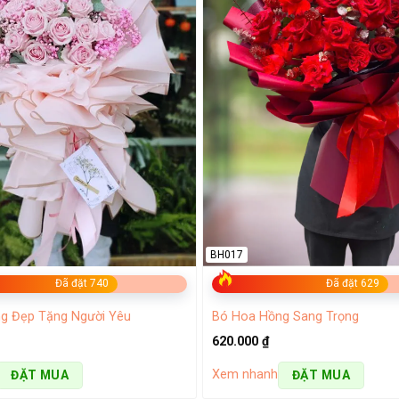
BH017
Đã đặt 740
Đã đặt 629
g Đẹp Tặng Người Yêu
Bó Hoa Hồng Sang Trọng
620.000
₫
Xem nhanh
ĐẶT MUA
ĐẶT MUA