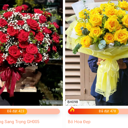
BH098
Đã đặt 423
Đã đặt 478
ng Sang Trọng GH005
Bó Hoa Đẹp