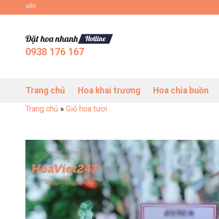
Bỏ
Đặt Hoa Tươi Online Uy Tín Toàn Quốc
qua
nội
dung
0938 176 167
Trang chủ
Hoa khai trương
Hoa chia buồn
Trang chủ
»
Giỏ hoa tươi