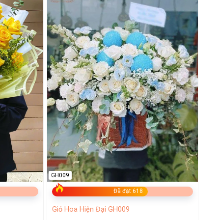
GH009
Đã đặt 618
Giỏ Hoa Hiện Đại GH009