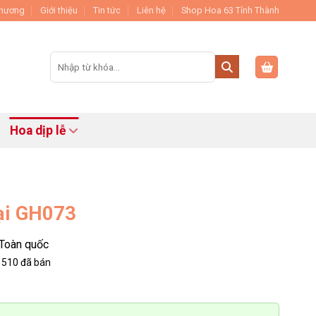
Thương
Giới thiệu
Tin tức
Liên hệ
Shop Hoa 63 Tỉnh Thành
Tìm
kiếm:
Hoa dịp lễ
ại GH073
Toàn quốc
510
đã bán