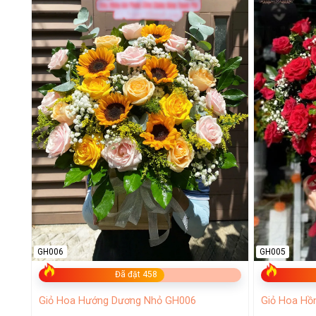
GH006
GH005
Đã đặt 458
Giỏ Hoa Hướng Dương Nhỏ GH006
Giỏ Hoa Hồ