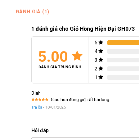
ĐÁNH GIÁ (1)
1 đánh giá cho
Giỏ Hồng Hiện Đại GH073
5
5.00
4
3
ĐÁNH GIÁ TRUNG BÌNH
2
1
Dinh
Giao hoa đúng giờ, rất hài lòng.
Được xếp
Trả lời
•
10/01/2025
hạng
5
5
sao
Hỏi đáp