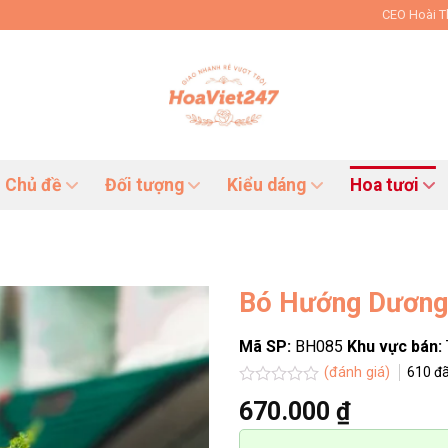
CEO Hoài 
Chủ đề
Đối tượng
Kiểu dáng
Hoa tươi
Bó Hướng Dương
Mã SP:
BH085
Khu vực bán:
(đánh giá)
610
đã
Được
670.000
₫
xếp
hạng
0