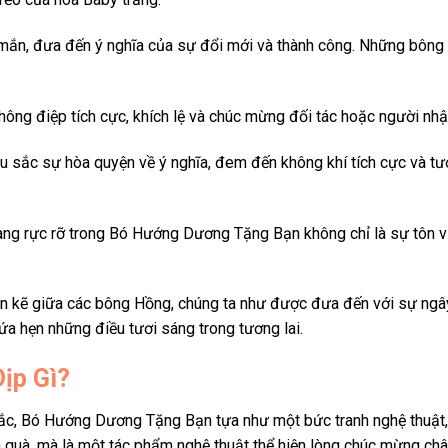
mắn, đưa đến ý nghĩa của sự đổi mới và thành công. Những bông h
ông điệp tích cực, khích lệ và chúc mừng đối tác hoặc người nhậ
sắc sự hòa quyện về ý nghĩa, đem đến không khí tích cực và tư
ng rực rỡ trong Bó Hướng Dương Tặng Bạn không chỉ là sự tôn v
xen kẽ giữa các bông Hồng, chúng ta như được đưa đến với sự ngâ
a hẹn những điều tươi sáng trong tương lai.
ịp Gì?
 sắc, Bó Hướng Dương Tặng Bạn tựa như một bức tranh nghệ thuật
 quà, mà là một tác phẩm nghệ thuật thể hiện lòng chúc mừng châ