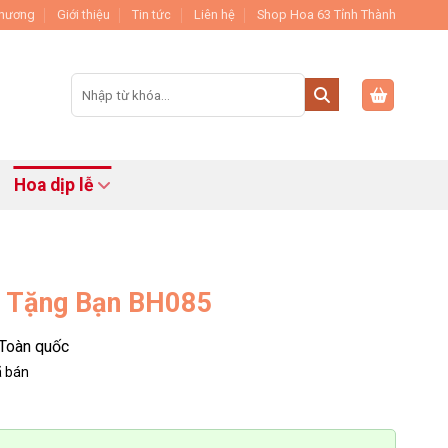
Thương
Giới thiệu
Tin tức
Liên hệ
Shop Hoa 63 Tỉnh Thành
Tìm
kiếm:
Hoa dịp lễ
 Tặng Bạn BH085
Toàn quốc
 bán