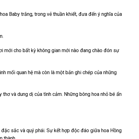
oa Baby trắng, trong vẻ thuần khiết, đưa đến ý nghĩa của
n.
ơi mới cho bất kỳ không gian mới nào đang chào đón sự
inh mối quan hệ mà còn là một bản ghi chép của những
y thơ và dung dị của tình cảm. Những bông hoa nhỏ bé ẩn
, đặc sắc và quý phái. Sự kết hợp độc đáo giữa hoa Hồng
n thành.