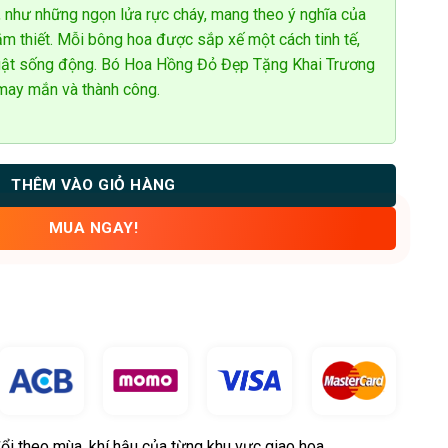
 như những ngọn lửa rực cháy, mang theo ý nghĩa của
hắm thiết. Mỗi bông hoa được sắp xế một cách tinh tế,
thuật sống động. Bó Hoa Hồng Đỏ Đẹp Tặng Khai Trương
 may mắn và thành công.
THÊM VÀO GIỎ HÀNG
MUA NGAY!
ổi theo mùa, khí hậu của từng khu vực giao hoa