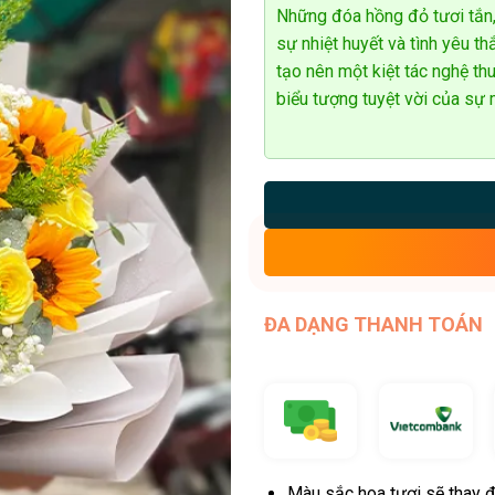
5
Những đóa hồng đỏ tươi tắn,
sao
sự nhiệt huyết và tình yêu t
tạo nên một kiệt tác nghệ 
biểu tượng tuyệt vời của sự
ĐA DẠNG THANH TOÁN
Màu sắc hoa tươi sẽ thay đ