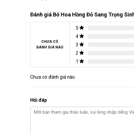
Đánh giá Bó Hoa Hồng Đỏ Sang Trọng Sin
5
4
CHƯA CÓ
3
ĐÁNH GIÁ NÀO
2
1
Chưa có đánh giá nào.
Hỏi đáp
Những người nghệ nhân tại điện hoa đã tận dụng sự quyế
tưởng vào chất lượng tốt nhất khi chọn Bó Hoa Hồng Đỏ S