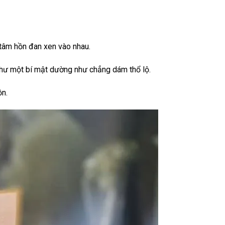
tâm hồn đan xen vào nhau.
 như một bí mật dường như chẳng dám thổ lộ.
ồn.