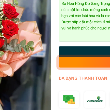
5
Bó Hoa Hồng Đỏ Sang Trọng S
sao
nên một lời chúc mừng sinh 
hợp với các loài hoa và lá xa
Được sắp đặt một cách tỉ mỉ,
vui và hạnh phúc cho người n
ĐA DẠNG THANH TOÁN