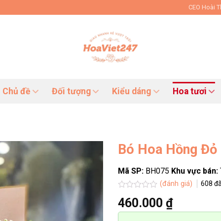
CEO Hoài 
Chủ đề
Đối tượng
Kiểu dáng
Hoa tươi
Bó Hoa Hồng Đỏ 
Mã SP:
BH075
Khu vực bán:
(đánh giá)
608
đã
Được
460.000
₫
xếp
hạng
0