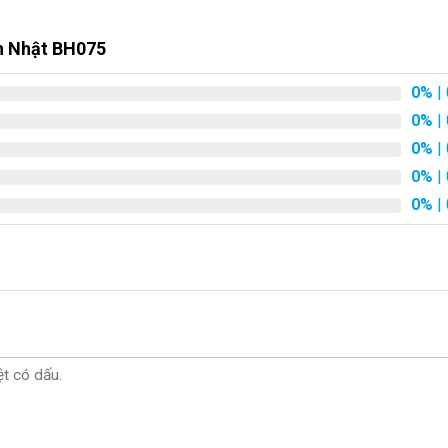
h Nhật BH075
0%
| 
0%
| 
0%
| 
0%
| 
0%
| 
Bó hoa sinh nhật
n rũ và đa dạng của hoa Hồng đỏ để tạo nên một sản phẩm không 
ang Trọng Sinh Nhật từ chúng tôi.