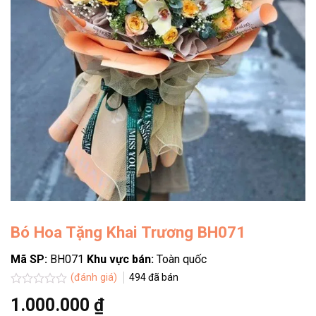
Bó Hoa Tặng Khai Trương BH071
Mã SP:
BH071
Khu vực bán:
Toàn quốc
(đánh giá)
494
đã bán
Được
1.000.000
₫
xếp