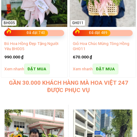
BH005
GH011
Đã đặt 740
Đã đặt 489
Bó Hoa Hồng Đẹp Tặng Người
Giỏ Hoa Chúc Mừng Tông Hồng
Yêu BH005
GH011
990.000
₫
670.000
₫
Xem nhanh
Xem nhanh
ĐẶT MUA
ĐẶT MUA
GẦN 30.000 KHÁCH HÀNG MÀ HOA VIỆT 247
ĐƯỢC PHỤC VỤ