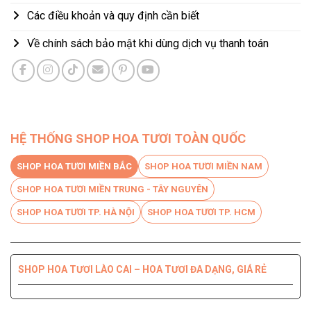
Các điều khoản và quy định cần biết
Về chính sách bảo mật khi dùng dịch vụ thanh toán
HỆ THỐNG SHOP HOA TƯƠI TOÀN QUỐC
SHOP HOA TƯƠI MIỀN BẮC
SHOP HOA TƯƠI MIỀN NAM
SHOP HOA TƯƠI MIỀN TRUNG - TÂY NGUYÊN
SHOP HOA TƯƠI TP. HÀ NỘI
SHOP HOA TƯƠI TP. HCM
SHOP HOA TƯƠI LÀO CAI – HOA TƯƠI ĐA DẠNG, GIÁ RẺ
SHOP HOA TƯƠI BẾN TRE DỊCH VỤ CHUYÊN NGHIỆP, CHẤT
SHOP HOA TƯƠI PHÚ YÊN ĐIỆN HOA CHẤT LƯỢNG HÀNG
SHOP HOA TƯƠI QUỐC OAI – HOA ĐẸP, GIAO NHANH
SHOP HOA TƯƠI QUẬN 8 – GIAO HOA TẬN NƠI TRONG 2H