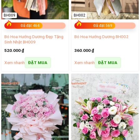
BH009
BH002
Đã đặt 464
Đã đặt 569
Bó Hoa Hướng Dương Đẹp Tặng
Bó Hoa Hướng Dương BH002
Sinh Nhật BH009
520.000
₫
360.000
₫
Xem nhanh
Xem nhanh
ĐẶT MUA
ĐẶT MUA