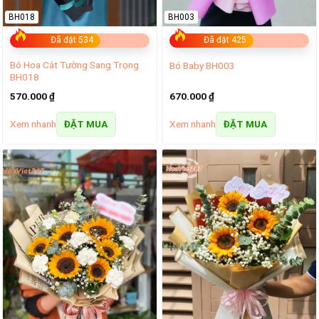
BH018
BH003
Đã đặt 534
Đã đặt 425
Bó Hoa Cát Tường Sang Trọng
Bó Baby BH003
BH018
570.000
₫
670.000
₫
Xem nhanh
Xem nhanh
ĐẶT MUA
ĐẶT MUA