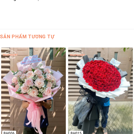
SẢN PHẨM TƯƠNG TỰ
BH006
BH015