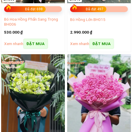
Đã đặt 698
Đã đặt 497
Bó Hoa Hồng Phấn Sang Trọng
Bó Hồng Lớn BH015
BH006
530.000
₫
2.990.000
₫
Xem nhanh
Xem nhanh
ĐẶT MUA
ĐẶT MUA