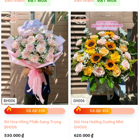
Xem nhanh
Xem nhanh
ĐẶT MUA
ĐẶT MUA
BH006
GH006
Đã đặt 698
Đã đặt 458
Bó Hoa Hồng Phấn Sang Trọng
Giỏ Hoa Hướng Dương Nhỏ
BH006
GH006
530.000
₫
620.000
₫