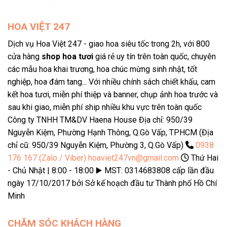
HOA VIỆT 247
Dịch vụ Hoa Việt 247 - giao hoa siêu tốc trong 2h, với 800
cửa hàng
shop hoa tươi
giá rẻ uy tín trên toàn quốc, chuyên
các mẫu hoa khai trương, hoa chúc mừng sinh nhật, tốt
nghiệp, hoa đám tang... Với nhiều chính sách chiết khấu, cam
kết hoa tươi, miễn phí thiệp và banner, chụp ảnh hoa trước và
sau khi giao, miễn phí ship nhiều khu vực trên toàn quốc
Công ty TNHH TM&DV Haena House Địa chỉ: 950/39
Nguyễn Kiệm, Phường Hạnh Thông, Q.Gò Vấp, TPHCM (Địa
chỉ cũ: 950/39 Nguyễn Kiệm, Phường 3, Q.Gò Vấp)
0938
176 167 (Zalo / Viber)
hoaviet247vn@gmail.com
Thứ Hai
- Chủ Nhật | 8:00 - 18:00 ▶️ MST: 0314683808 cấp lần đầu
ngày 17/10/2017 bởi Sở kế hoạch đầu tư Thành phố Hồ Chí
Minh
CHĂM SÓC KHÁCH HÀNG