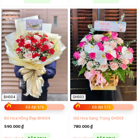
BH004
GH003
Đã đặt 676
Đã đặt 573
Bó Hoa Hồng Đẹp BH004
Giỏ Hoa Sang Trọng GH003
590.000
₫
780.000
₫