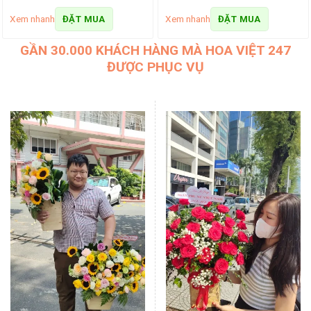
Xem nhanh
Xem nhanh
ĐẶT MUA
ĐẶT MUA
GẦN 30.000 KHÁCH HÀNG MÀ HOA VIỆT 247
ĐƯỢC PHỤC VỤ