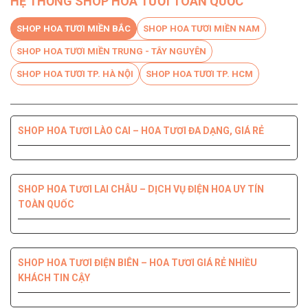
HỆ THỐNG SHOP HOA TƯƠI TOÀN QUỐC
SHOP HOA TƯƠI MIỀN BẮC
SHOP HOA TƯƠI MIỀN NAM
SHOP HOA TƯƠI MIỀN TRUNG - TÂY NGUYÊN
SHOP HOA TƯƠI TP. HÀ NỘI
SHOP HOA TƯƠI TP. HCM
SHOP HOA TƯƠI LÀO CAI – HOA TƯƠI ĐA DẠNG, GIÁ RẺ
SHOP HOA TƯƠI BẾN TRE DỊCH VỤ CHUYÊN NGHIỆP, CHẤT
SHOP HOA TƯƠI PHÚ YÊN ĐIỆN HOA CHẤT LƯỢNG HÀNG
SHOP HOA TƯƠI QUỐC OAI – HOA ĐẸP, GIAO NHANH
SHOP HOA TƯƠI QUẬN 8 – GIAO HOA TẬN NƠI TRONG 2H
LƯỢNG HÀNG ĐẦU
ĐẦU
SHOP HOA TƯƠI LAI CHÂU – DỊCH VỤ ĐIỆN HOA UY TÍN
TOÀN QUỐC
SHOP HOA TƯƠI THANH XUÂN – DỊCH VỤ ĐIỆN HOA CHẤT
SHOP HOA TƯƠI QUẬN 7 ĐẸP GIÁ RẺ GIAO NHANH 2H
SHOP HOA TƯƠI ĐỒNG NAI DỊCH VỤ ĐIỆN HOA TIỆN LỢI,
SHOP HOA TƯƠI NINH THUẬN – GIAO HOA NHANH CHÓNG,
LƯỢNG, GIÁ TỐT
NHANH CHÓNG
UY TÍN CHẤT LƯỢNG
SHOP HOA TƯƠI ĐIỆN BIÊN – HOA TƯƠI GIÁ RẺ NHIỀU
KHÁCH TIN CẬY
SHOP HOA TƯƠI QUẬN 6 – GIÁ TỐT GIAO HOA TẬN NHÀ
SHOP HOA TƯƠI HOÀNG MAI SẢN PHẨM ĐA DẠNG, ĐIỆN
NHANH 2H