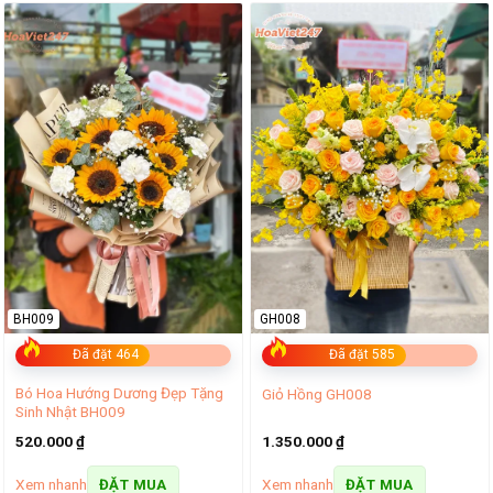
BH009
GH008
Đã đặt 464
Đã đặt 585
Bó Hoa Hướng Dương Đẹp Tặng
Giỏ Hồng GH008
Sinh Nhật BH009
520.000
₫
1.350.000
₫
Xem nhanh
Xem nhanh
ĐẶT MUA
ĐẶT MUA