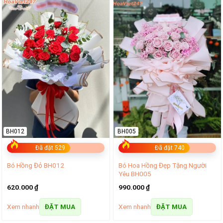
BH012
BH005
Đã đặt 529
Đã đặt 740
Bó Hoa Hồng Đẹp Tặng Người
Bó Hồng Đỏ BH012
Yêu BH005
620.000
₫
990.000
₫
Xem nhanh
Xem nhanh
ĐẶT MUA
ĐẶT MUA