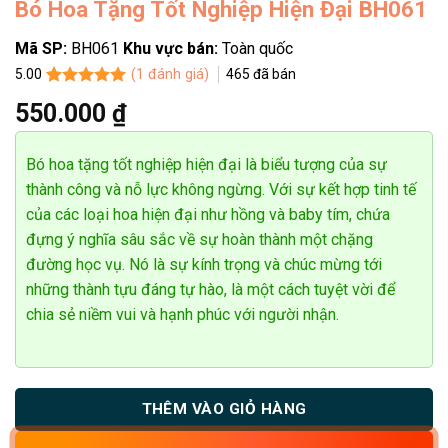
Bó Hoa Tặng Tốt Nghiệp Hiện Đại BH061
Mã SP:
BH061
Khu vực bán:
Toàn quốc
(
1
đánh giá)
465
đã bán
5.00
5.00
1
trên 5
550.000
₫
dựa trên
đánh giá
Bó hoa tặng tốt nghiệp hiện đại là biểu tượng của sự
thành công và nỗ lực không ngừng. Với sự kết hợp tinh tế
của các loại hoa hiện đại như hồng và baby tím, chứa
đựng ý nghĩa sâu sắc về sự hoàn thành một chặng
đường học vụ. Nó là sự kính trọng và chúc mừng tới
những thành tựu đáng tự hào, là một cách tuyệt vời để
chia sẻ niềm vui và hạnh phúc với người nhận.
THÊM VÀO GIỎ HÀNG