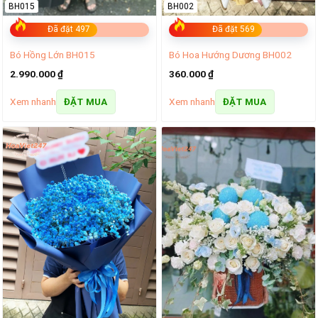
BH015
BH002
Đã đặt 497
Đã đặt 569
Bó Hồng Lớn BH015
Bó Hoa Hướng Dương BH002
2.990.000
₫
360.000
₫
Xem nhanh
Xem nhanh
ĐẶT MUA
ĐẶT MUA