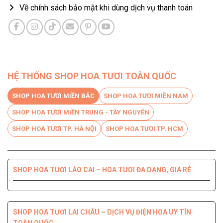
Về chính sách bảo mật khi dùng dịch vụ thanh toán
HỆ THỐNG SHOP HOA TƯƠI TOÀN QUỐC
SHOP HOA TƯƠI MIỀN BẮC
SHOP HOA TƯƠI MIỀN NAM
SHOP HOA TƯƠI MIỀN TRUNG - TÂY NGUYÊN
SHOP HOA TƯƠI TP. HÀ NỘI
SHOP HOA TƯƠI TP. HCM
SHOP HOA TƯƠI LÀO CAI – HOA TƯƠI ĐA DẠNG, GIÁ RẺ
SHOP HOA TƯƠI BẾN TRE DỊCH VỤ CHUYÊN NGHIỆP, CHẤT
SHOP HOA TƯƠI PHÚ YÊN ĐIỆN HOA CHẤT LƯỢNG HÀNG
SHOP HOA TƯƠI QUỐC OAI – HOA ĐẸP, GIAO NHANH
SHOP HOA TƯƠI QUẬN 8 – GIAO HOA TẬN NƠI TRONG 2H
LƯỢNG HÀNG ĐẦU
ĐẦU
SHOP HOA TƯƠI LAI CHÂU – DỊCH VỤ ĐIỆN HOA UY TÍN
TOÀN QUỐC