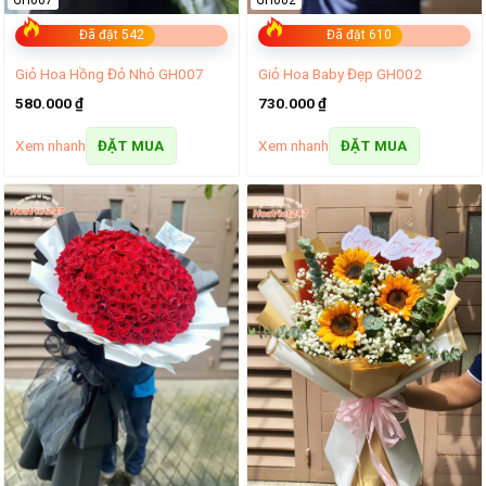
Đã đặt 542
Đã đặt 610
Giỏ Hoa Hồng Đỏ Nhỏ GH007
Giỏ Hoa Baby Đẹp GH002
580.000
₫
730.000
₫
Xem nhanh
Xem nhanh
ĐẶT MUA
ĐẶT MUA