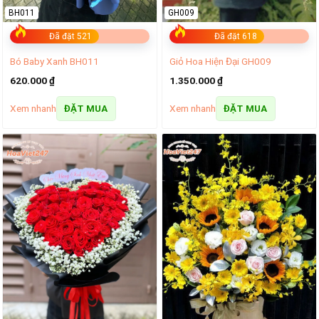
BH011
GH009
Đã đặt 521
Đã đặt 618
Bó Baby Xanh BH011
Giỏ Hoa Hiện Đại GH009
620.000
₫
1.350.000
₫
Xem nhanh
Xem nhanh
ĐẶT MUA
ĐẶT MUA