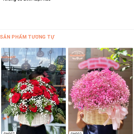
SẢN PHẨM TƯƠNG TỰ
GH007
GH002