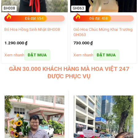
BH008
GH063
Đã đặt 654
Đã đặt 458
Giỏ Hoa Chúc Mừng Khai Trương
Bó Hoa Hồng Sinh Nhật BH008
GH063
1.290.000
₫
730.000
₫
Xem nhanh
Xem nhanh
ĐẶT MUA
ĐẶT MUA
GẦN 30.000 KHÁCH HÀNG MÀ HOA VIỆT 247
ĐƯỢC PHỤC VỤ