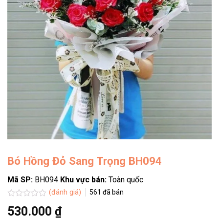
Bó Hồng Đỏ Sang Trọng BH094
Mã SP:
BH094
Khu vực bán:
Toàn quốc
(đánh giá)
561
đã bán
Được
530.000
₫
xếp